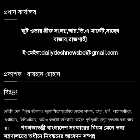
প্রধান কার্যালয়
ফুট ওভার ব্রীজ সংলগ্ন,আর.ডি.এ মার্কেট,সাহেব
বাজার,রাজশাহী
ই-মেইল:dailydeshnewsbd@gmail.com
প্রকাশক : রায়হান রোহান
বিঃদ্রঃ
ডেইলি দেশ নিউজ ডটকম’র প্রকাশিত/প্রচারিত কোনো সংবাদ, তথ্য, ছবি, আলোকচিত্র,
রেখাচিত্র, ভিডিওচিত্র, অডিও কনটেন্ট কপিরাইট আইনে পূর্বানুমতি ছাড়া ব্যবহার করা যাবে
গণপ্রজাতন্ত্রী বাংলাদেশ সরকারের নিয়ম মেনে তথ্য
না।
মন্ত্রণালয়ের অধীনে নিবন্ধনের আবেদন সম্পন্ন