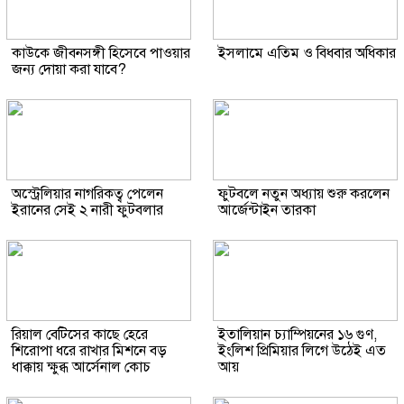
কাউকে জীবনসঙ্গী হিসেবে পাওয়ার
ইসলামে এতিম ও বিধবার অধিকার
জন্য দোয়া করা যাবে?
অস্ট্রেলিয়ার নাগরিকত্ব পেলেন
ফুটবলে নতুন অধ্যায় শুরু করলেন
ইরানের সেই ২ নারী ফুটবলার
আর্জেন্টাইন তারকা
রিয়াল বেটিসের কাছে হেরে
ইতালিয়ান চ্যাম্পিয়নের ১৬ গুণ,
শিরোপা ধরে রাখার মিশনে বড়
ইংলিশ প্রিমিয়ার লিগে উঠেই এত
ধাক্কায় ক্ষুব্ধ আর্সেনাল কোচ
আয়