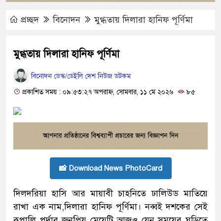
প্রচ্ছদ
বিনোদন
মুগ্ধতায় দিলারা হানিফ পূর্ণিমা
মুগ্ধতায় দিলারা হানিফ পূর্ণিমা
বিনোদন ডেস্ক/ডেইলি দেশ নিউজ ডটকম
প্রকাশিত সময় : ০৯:৫৩:২৭ অপরাহ্ন, সোমবার, ১১ মে ২০২৬
৮৫
📸 Download News PhotoCard
দিলদরিয়া হাসি আর মায়াবী চাহনিতে ঢালিউড মাতিয়ে
রাখা এক নাম,দিলারা হানিফ পূর্ণিমা। নব্বই দশকের সেই
রূপালি পর্দার জনপ্রিয় মেয়েটি আজও যেন সময়ের ঘড়িতে