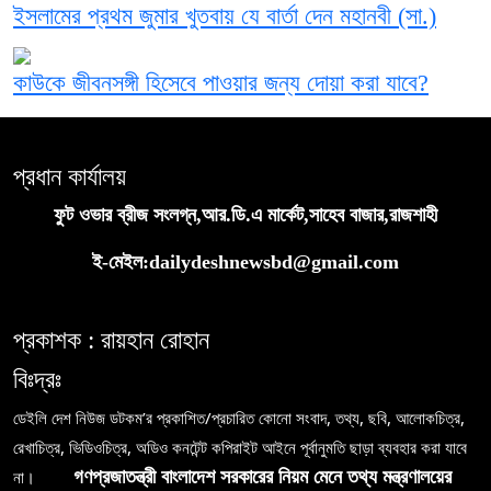
ইসলামের প্রথম জুমার খুতবায় যে বার্তা দেন মহানবী (সা.)
কাউকে জীবনসঙ্গী হিসেবে পাওয়ার জন্য দোয়া করা যাবে?
প্রধান কার্যালয়
ফুট ওভার ব্রীজ সংলগ্ন,আর.ডি.এ মার্কেট,সাহেব বাজার,রাজশাহী
ই-মেইল:dailydeshnewsbd@gmail.com
প্রকাশক : রায়হান রোহান
বিঃদ্রঃ
ডেইলি দেশ নিউজ ডটকম’র প্রকাশিত/প্রচারিত কোনো সংবাদ, তথ্য, ছবি, আলোকচিত্র,
রেখাচিত্র, ভিডিওচিত্র, অডিও কনটেন্ট কপিরাইট আইনে পূর্বানুমতি ছাড়া ব্যবহার করা যাবে
না।
গণপ্রজাতন্ত্রী বাংলাদেশ সরকারের নিয়ম মেনে তথ্য মন্ত্রণালয়ের