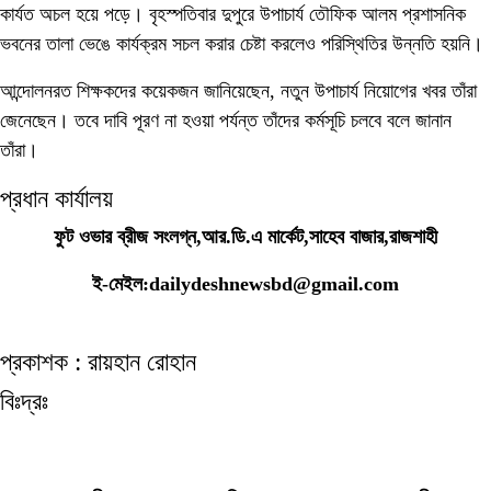
কার্যত অচল হয়ে পড়ে। বৃহস্পতিবার দুপুরে উপাচার্য তৌফিক আলম প্রশাসনিক
ভবনের তালা ভেঙে কার্যক্রম সচল করার চেষ্টা করলেও পরিস্থিতির উন্নতি হয়নি।
আন্দোলনরত শিক্ষকদের কয়েকজন জানিয়েছেন, নতুন উপাচার্য নিয়োগের খবর তাঁরা
জেনেছেন। তবে দাবি পূরণ না হওয়া পর্যন্ত তাঁদের কর্মসূচি চলবে বলে জানান
তাঁরা।
প্রধান কার্যালয়
ফুট ওভার ব্রীজ সংলগ্ন,আর.ডি.এ মার্কেট,সাহেব বাজার,রাজশাহী
ই-মেইল:dailydeshnewsbd@gmail.com
প্রকাশক : রায়হান রোহান
বিঃদ্রঃ
ডেইলি দেশ নিউজ ডটকম’র প্রকাশিত/প্রচারিত কোনো সংবাদ, তথ্য, ছবি, আলোকচিত্র,
রেখাচিত্র, ভিডিওচিত্র, অডিও কনটেন্ট কপিরাইট আইনে পূর্বানুমতি ছাড়া ব্যবহার করা যাবে না।