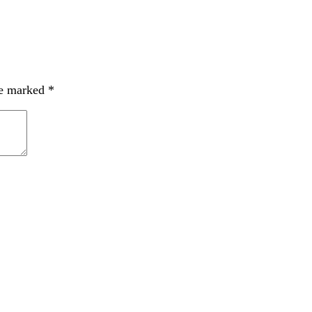
re marked
*