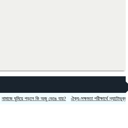
 ঘুমিয়ে পড়লে কি অজু ভেঙে যায়?
ঐক্য-সক্ষমতা পরীক্ষার্থে ন্যাটোভুক্ত দেশে হ