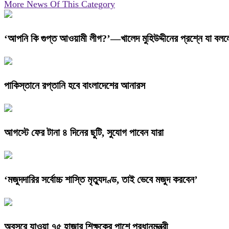
More News Of This Category
‘আপনি কি গুপ্ত আওয়ামী লীগ?’—খালেদ মুহিউদ্দীনের প্রশ্নে যা বলল
পাকিস্তানে রপ্তানি হবে বাংলাদেশের আনারস
আগস্টে ফের টানা ৪ দিনের ছুটি, সুযোগ পাবেন যারা
‘মজুদদারির সর্বোচ্চ শাস্তি মৃত্যুদণ্ড, তাই ভেবে মজুদ করবেন’
অবসরে যাওয়া ৭৫ হাজার শিক্ষকের পাশে প্রধানমন্ত্রী