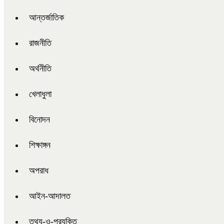
আন্তর্জাতিক
রাজনীতি
অর্থনীতি
খেলাধুলা
বিনোদন
শিক্ষাঙ্গন
অপরাধ
আইন-আদালত
তথ্য-ও-প্রযুক্তি