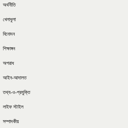
অর্থনীতি
খেলাধুলা
বিনোদন
শিক্ষাঙ্গন
অপরাধ
আইন-আদালত
তথ্য-ও-প্রযুক্তি
লাইফ স্টাইল
সম্পাদকীয়