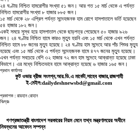
২৪ ঘণ্টায় নিশ্চিত হামরোগীর সংখ্যা ৫১ জন। আর গত ১৫ মার্চ থেকে এ পর্যন্ত
নিশ্চিত হামরোগীর সংখ্যা ৮ হাজার ৮৮৫ জন।
১৫ মার্চ থেকে ২৮ এপ্রিল পর্যন্ত সন্দেহজনক হাম রোগে হাসপাতালে ভর্তি হয়েছেন
৫৪ হাজার ১৮২ জন।
একই সময়ে সুস্থ হয়ে হাসপাতাল থেকে ছাড়পত্র পেয়েছেন ৫০ হাজার ৯২৬
জন। ২৪ ঘণ্টায় নিশ্চিত হামে কারও মৃত্যু হয়নি এবং ১৫ মার্চ থেকে এখন পর্যন্ত
নিশ্চিত হামে ৮৮ জনের মৃত্যু হয়েছে। ২৪ ঘণ্টায় হাম সন্দেহে আর পাঁচ শিশুর মৃত্যু
হয়েছে এবং ১৫ মার্চ থেকে এ পর্যন্ত সন্দেহজনক হামে ৪৭৭ জনের মৃত্যু হয়েছে।
এখন পর্যন্ত সবচেয়ে বেশি ৩২ হাজার ৭২ জন হাম সন্দেহে আক্রান্ত হয়েছে ঢাকা
বিভাগে। এর মধ্যে নিশ্চিতভাবে হামে আক্রান্ত হয়েছে ৬ হাজার ১৬৫ জন।
প্রধান কার্যালয়
ফুট ওভার ব্রীজ সংলগ্ন,আর.ডি.এ মার্কেট,সাহেব বাজার,রাজশাহী
ই-মেইল:dailydeshnewsbd@gmail.com
প্রকাশক : রায়হান রোহান
বিঃদ্রঃ
ডেইলি দেশ নিউজ ডটকম’র প্রকাশিত/প্রচারিত কোনো সংবাদ, তথ্য, ছবি, আলোকচিত্র,
রেখাচিত্র, ভিডিওচিত্র, অডিও কনটেন্ট কপিরাইট আইনে পূর্বানুমতি ছাড়া ব্যবহার করা যাবে না।
গণপ্রজাতন্ত্রী বাংলাদেশ সরকারের নিয়ম মেনে তথ্য মন্ত্রণালয়ের অধীনে
নিবন্ধনের আবেদন সম্পন্ন