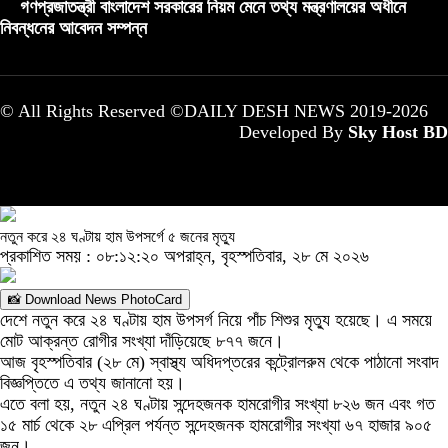
গণপ্রজাতন্ত্রী বাংলাদেশ সরকারের নিয়ম মেনে তথ্য মন্ত্রণালয়ের অধীনে
নিবন্ধনের আবেদন সম্পন্ন
© All Rights Reserved ©DAILY DESH NEWS 2019-2026
Developed By
Sky Host BD
নতুন করে ২৪ ঘণ্টায় হাম উপসর্গে ৫ জনের মৃত্যু
প্রকাশিত সময় : ০৮:১২:২০ অপরাহ্ন, বৃহস্পতিবার, ২৮ মে ২০২৬
📸 Download News PhotoCard
দেশে নতুন করে ২৪ ঘণ্টায় হাম উপসর্গ নিয়ে পাঁচ শিশুর মৃত্যু হয়েছে। এ সময়ে
মোট আক্রন্ত রোগীর সংখ্যা দাঁড়িয়েছে ৮৭৭ জনে।
আজ বৃহস্পতিবার (২৮ মে) স্বাস্থ্য অধিদপ্তরের কন্ট্রোলরুম থেকে পাঠানো সংবাদ
বিজ্ঞপ্তিতে এ তথ্য জানানো হয়।
এতে বলা হয়, নতুন ২৪ ঘণ্টায় সন্দেহজনক হামরোগীর সংখ্যা ৮২৬ জন এবং গত
১৫ মার্চ থেকে ২৮ এপ্রিল পর্যন্ত সন্দেহজনক হামরোগীর সংখ্যা ৬৭ হাজার ৯০৫
জন।