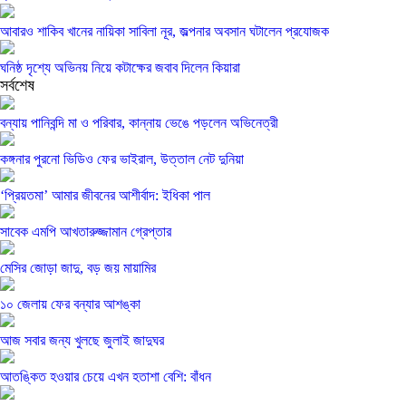
আবারও শাকিব খানের নায়িকা সাবিলা নূর, জল্পনার অবসান ঘটালেন প্রযোজক
ঘনিষ্ঠ দৃশ্যে অভিনয় নিয়ে কটাক্ষের জবাব দিলেন কিয়ারা
সর্বশেষ
বন্যায় পানিবন্দি মা ও পরিবার, কান্নায় ভেঙে পড়লেন অভিনেত্রী
কঙ্গনার পুরনো ভিডিও ফের ভাইরাল, উত্তাল নেট দুনিয়া
‘প্রিয়তমা’ আমার জীবনের আশীর্বাদ: ইধিকা পাল
সাবেক এমপি আখতারুজ্জামান গ্রেপ্তার
মেসির জোড়া জাদু, বড় জয় মায়ামির
১০ জেলায় ফের বন্যার আশঙ্কা
আজ সবার জন্য খুলছে জুলাই জাদুঘর
আতঙ্কিত হওয়ার চেয়ে এখন হতাশা বেশি: বাঁধন