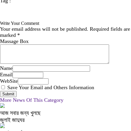
Tag :
Write Your Comment
Your email address will not be published.
Required fields are
marked
*
Massage Box
Name
Email
WebSite
Save Your Email and Others Information
More News Of This Category
আজ সবার জন্য খুলছে
জুলাই জাদুঘর