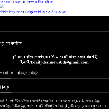
বাংলাদেশের জন্য মায়া লাগে: জাকিয়া বারী মম
বরিশাল বিশ্ববিদ্যালয়ে ছাত্রদল-শিবির সংঘর্ষে আহত ১০
প্রধান কার্যালয়
ফুট ওভার ব্রীজ সংলগ্ন,আর.ডি.এ মার্কেট,সাহেব বাজার,রাজশাহী
ই-মেইল:dailydeshnewsbd@gmail.com
প্রকাশক : রায়হান রোহান
বিঃদ্রঃ
ডেইলি দেশ নিউজ ডটকম’র প্রকাশিত/প্রচারিত কোনো সংবাদ, তথ্য, ছবি, আলোকচিত্র,
রেখাচিত্র, ভিডিওচিত্র, অডিও কনটেন্ট কপিরাইট আইনে পূর্বানুমতি ছাড়া ব্যবহার করা যাবে না।