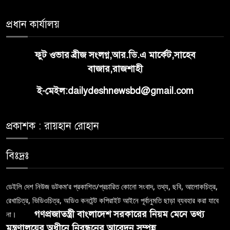
প্রধান কার্যালয়
ফুট ওভার ব্রীজ সংলগ্ন,আর.ডি.এ মার্কেট,সাহেব
বাজার,রাজশাহী
ই-মেইল:dailydeshnewsbd@gmail.com
প্রকাশক : রায়হান রোহান
বিঃদ্রঃ
ডেইলি দেশ নিউজ ডটকম’র প্রকাশিত/প্রচারিত কোনো সংবাদ, তথ্য, ছবি, আলোকচিত্র,
রেখাচিত্র, ভিডিওচিত্র, অডিও কনটেন্ট কপিরাইট আইনে পূর্বানুমতি ছাড়া ব্যবহার করা যাবে
গণপ্রজাতন্ত্রী বাংলাদেশ সরকারের নিয়ম মেনে তথ্য
না।
মন্ত্রণালয়ের অধীনে নিবন্ধনের আবেদন সম্পন্ন