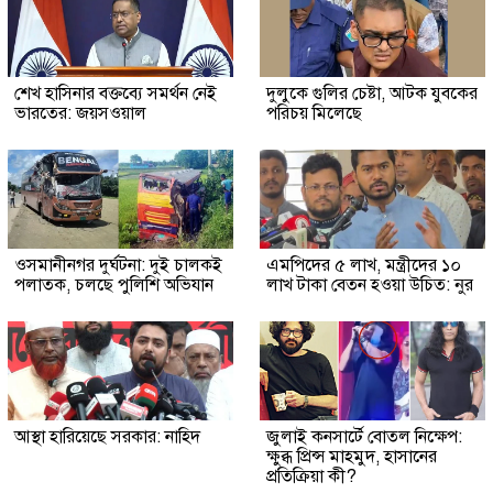
শেখ হাসিনার বক্তব্যে সমর্থন নেই
দুলুকে গুলির চেষ্টা, আটক যুবকের
ভারতের: জয়সওয়াল
পরিচয় মিলেছে
ওসমানীনগর দুর্ঘটনা: দুই চালকই
এমপিদের ৫ লাখ, মন্ত্রীদের ১০
পলাতক, চলছে পুলিশি অভিযান
লাখ টাকা বেতন হওয়া উচিত: নুর
আস্থা হারিয়েছে সরকার: নাহিদ
জুলাই কনসার্টে বোতল নিক্ষেপ:
ক্ষুব্ধ প্রিন্স মাহমুদ, হাসানের
প্রতিক্রিয়া কী?