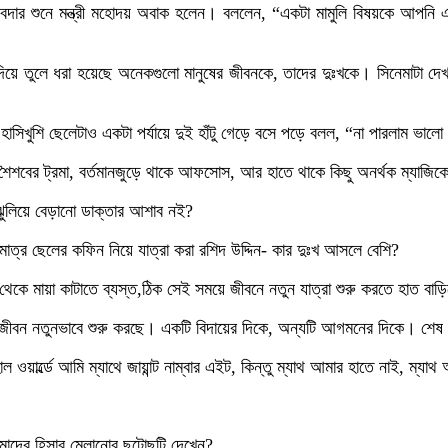
দার শুনে মন্ত্রী মহোদয় অবাক হলেন। বললেন, “একটা মামুলি বিষয়কে আপনি এ
ে তুলে ধরা হয়েছে অনেকগুলো মানুষের জীবনকে, তাদের দুঃখকে। সিনেমাটা দেখ
হাসিখুশি ছেলেটাও একটা পর্যায়ে দুই হাঁটু গেড়ে বসে পড়ে বলল, “না পারলাম ভা
 শৈশবের ট্রমা, বর্তমানজুড়ে থাকে আফসোস, আর হাতে থাকে কিছু অনর্থক ম্যাজিকে
ঝুলিয়ে বেড়ানো ডাক্তার আশাব নই?
একমাত্র ছেলের কফিন নিয়ে যাত্রা করা রশিদ উদ্দিন- কার দুঃখ আসলে বেশি?
ে মায়া কাটাতে ব্যস্ত,ঠিক সেই সময়ে জীবনে নতুন যাত্রা শুরু করতে হাত বাড়িয়ে
জীবন নতুনভাবে শুরু করছে। একটি বিদায়ের দিকে, অন্যটি আগমনের দিকে। শেষ
ার্ল্ডে আমি ম্যাথে জায়ান্ট নাম্বার এইট, কিন্তু ম্যাথ আমার হাতে নাই, ম্য
দের হিসাব মেলানোর ছুটোছুটি দেখেন?