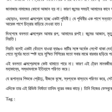
জানাজার নামাজের কোনো আজান হয় না। কারণ জন্মের সময়ই আমাদের কানে 
এছাড়াও, বনলতা এক্সপ্রেস হচ্ছে একটা পৃথিবী। যে পৃথিবীর এক পাশে সন্তা
আরেক পাশে চিত্রার বাড়িয়ে দেওয়া হাত।
দিনশেষে বনলতা এক্সপ্রেস আমার গল্প, আমাদের গল্পই। জন্মের আজান, মৃত
নিয়তি।
নিয়তি বলেই একটা থেঁতলে যাওয়া ব্যাঙও মাটির সঙ্গে অর্ধেক লেপ্টে থাকা 
পেতে সূর্যের মতো স্পষ্ট হয়ে সুস্মিত শিশিরের মতো সবার মাঝে বারবার ছড়িয়
এই বনলতা এক্সপ্রেসকে কেউ থামাতে পারে না। কারণ এই ট্রেন মানবজীবনে
মহাকাব্যে, সম্ভাবনাকে ইতিহাসে পরিণত করে।
যে রূপান্তর শিশুকে প্রৌঢ়ে, বীজকে বৃক্ষে, স্বপ্নকে বাস্তবে পরিণত করে, 
এদিকে তার এই রিভিউ নির্মাতা তানিম নূরের নজর কাড়ে। তিনি নিজের ফেসবু
Tag :