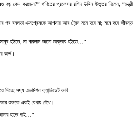
ত বড় কেন করছেন?” গণিতের প্রফেসর রশিদ উদ্দিন উত্তর দিলেন, “মন্ত্রী
ার পর বনলতা এক্সপ্রেসকে আপনার আর ট্রেন মনে হবে না; মনে হবে জীবন্ত
লো মানুষ হইতে, না পারলাম ভালো ডাক্তার হইতে…”
র কার্ড।
 দিচ্ছে সদ্য এডমিশন ক্যান্ডিডেট রুবি।
 আর শুরুকে একই রেখায় বেঁধে।
াথ আমার হাতে নাই…”