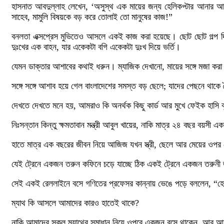
হাসনাত আবদুল্লাহ লেখেন, ‘অসুস্থ এক মায়ের জন্য হেলিকপ্টার আনার আব
সাহেব, মামুলি বিষয়কে বড় করে তোলাই তো মানুষের কাজ!”
বনলতা এক্সপ্রেস মুভিতেও আসলে একই কাজ করা হয়েছে। ছোট ছোট গল্প দিয়
দুঃখের এক বাহন, যার একেকটা বগি একেকটা দুঃখ দিয়ে ভর্তি।
যেমন ডাক্তার আশাবের কথাই ধরুন। ম্যাজিক দেখানো, মায়ের সঙ্গে মজা করা 
সঙ্গে সঙ্গে আশাব হয়ে গেল বাংলাদেশের সমস্ত বড় ছেলে; যাদের পেছনে থাকে
দেখতে দেখতে মনে হয়, আমরাও কি অনর্থক কিছু কার্ড আর মুখে ফেইক হাসি 
নিঃসন্তান কিন্তু ক্ষমতাবান মন্ত্রী আবুল খায়ের, নাকি মাত্র ২৪ বছর বয়সী 
হাতে মাত্র এক বছরের জীবন নিয়ে আজিজ যখন স্ত্রী, ছেলে আর মেয়ের ওপর থেক
যেই ট্রেনে একজন তরুন কফিনে চড়ে যাচ্ছে ঠিক একই ট্রেনে একজন তরুনী 
সেই একই রেললাইনে বসে গণিতের প্রফেসর কান্নায় ভেঙে পড়ে বললেন, “হোল ওয়
ম্যাথ কি আসলে আমাদের কারও হাতেই থাকে?
নাকি আমাদের সকল ম্যাথের সমাধান নিয়ে ওপরে একজন বসে থাকেন, আর আমা