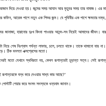
আজান দিয়ে দেওয়া হয়। জন্মের সময় আযান আর মৃত্যুর সময় তার নামাজ। এর ম
নের কফিন, আরেক পাশে নতুন এক শিশুর জন্ম। যে পৃথিবীর এক পাশে ক্ষমতার দম্ভ,
্যুর জানাজা, হারানোর দুঃখ কিংবা পাওয়ার আনন্দ-সব নিয়েই আমাদের জীবন। বার
দেহটা নিয়ে শেষ নিঃশ্বাস পর্যন্ত লাফায়, চলে, চলতে থাকে। তাকে থামানো যায় 
ে পড়ে। ঠিক বনলতা এক্সপ্রেসের মতো।
রই মতো যেখানে স্থবিরতা নয়, কেবল রূপান্তরই চূড়ান্ত সত্য। সেই রূপান্ত
সেই রূপান্তরকে বন্ধ করে দেওয়ার সাধ্য কার আছে?’
কে পোস্টটি শেয়ার করে সংসদ সদস্যকে ধন্যবাদ জানান।