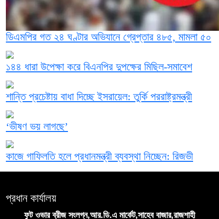
ডিএমপির গত ২৪ ঘণ্টার অভিযানে গ্রেপ্তার ৪৮৫, মামলা ৫০
১৪৪ ধারা উপেক্ষা করে বিএনপির দুপক্ষের মিছিল-সমাবেশ
শান্তি প্রচেষ্টায় বাধা দিচ্ছে ইসরায়েল: তুর্কি পররাষ্ট্রমন্ত্রী
‘ভীষণ ভয় লাগছে’
কাজে গাফিলতি হলে প্রধানমন্ত্রী ব্যবস্থা নিচ্ছেন: রিজভী
প্রধান কার্যালয়
ফুট ওভার ব্রীজ সংলগ্ন,আর.ডি.এ মার্কেট,সাহেব বাজার,রাজশাহী