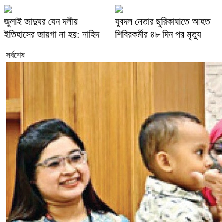
জুলাই জাদুঘর যেন দলীয়
যুবদল নেতার ছুরিকাঘাতে আহত
ইতিহাসের জায়গা না হয়: নাহিদ
শিবিরকর্মীর ৪৮ দিন পর মৃত্যু
সর্বশেষ