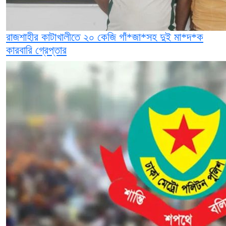
রাজশাহীর কাটাখালীতে ২০ কেজি গাঁ*জা*সহ দুই মা*দ*ক
কারবারি গ্রেপ্তার