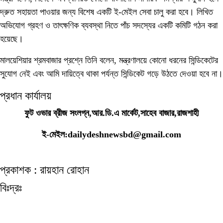
দ্রুত সহায়তা পাওয়ার জন্য বিশেষ একটি ই-মেইল সেবা চালু করা হবে। লিখিত
অভিযোগ গ্রহণ ও তাৎক্ষণিক ব্যবস্থা নিতে পাঁচ সদস্যের একটি কমিটি গঠন করা
হয়েছে।
মালয়েশিয়ার শ্রমবাজার প্রশ্নে তিনি বলেন, মন্ত্রণালয়ে কোনো ধরনের সিন্ডিকেটের
সুযোগ নেই এবং আমি দায়িত্বে থাকা পর্যন্ত সিন্ডিকেট গড়ে উঠতে দেওয়া হবে না।
প্রধান কার্যালয়
ফুট ওভার ব্রীজ সংলগ্ন,আর.ডি.এ মার্কেট,সাহেব বাজার,রাজশাহী
ই-মেইল:dailydeshnewsbd@gmail.com
প্রকাশক : রায়হান রোহান
বিঃদ্রঃ
ডেইলি দেশ নিউজ ডটকম’র প্রকাশিত/প্রচারিত কোনো সংবাদ, তথ্য, ছবি, আলোকচিত্র,
রেখাচিত্র, ভিডিওচিত্র, অডিও কনটেন্ট কপিরাইট আইনে পূর্বানুমতি ছাড়া ব্যবহার করা যাবে না।