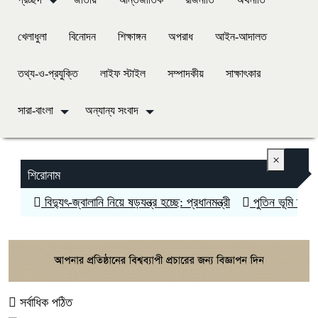
খেলাধুলা
বিনোদন
শিক্ষাঙ্গন
অপরাধ
আইন-আদালত
তথ্য-ও-প্রযুক্তি
লাইফ স্টাইল
সম্পাদকীয়
সাক্ষাৎকার
সারা-বাংলা
অন্যান্য সংবাদ
×
শিরোনাম
-জ্বালানি নিয়ে ষড়যন্ত্র হচ্ছে: প্রধানমন্ত্রী
পুতিন ভূমি দখলের জন্য যুদ্ধ করছ
সর্বাধিক পঠিত