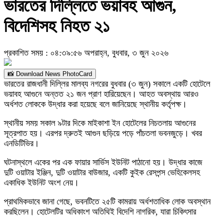
ভারতের দিল্লিতে ভয়াবহ আগুন,
বিদেশিসহ নিহত ২১
প্রকাশিত সময় : ০৪:৩৯:৫৬ অপরাহ্ন, বুধবার, ৩ জুন ২০২৬
📸 Download News PhotoCard
ভারতের রাজধানী দিল্লির মালব্য নগরের বুধবার (৩ জুন) সকালে একটি হোটেলে
ভয়াবহ আগুনে অন্তত ২১ জন প্রাণ হারিয়েছেন। আহত অবস্থায় আরও
অর্ধশত লোককে উদ্ধার করা হয়েছে বলে জানিয়েছে স্থানীয় কর্তৃপক্ষ।
স্থানীয় সময় সকাল ৯টার দিকে মাইকাশা ইন হোটেলের নিচতলায় আগুনের
সূত্রপাত হয়। এরপর দ্রুতই আগুন ছড়িয়ে পড়ে পাঁচতলা ভবনজুড়ে। খবর
এনডিটিভির।
ঘটনাস্থলে একের পর এক ফায়ার সার্ভিস ইউনিট পাঠানো হয়। উদ্ধার কাজে
দুটি ওয়াটার ইঞ্জিন, দুটি ওয়াটার বাউজার, একটি কুইক রেসপন্স ভেহিকেলসহ
একাধিক ইউনিট অংশ নেয়।
প্রাথমিকভাবে জানা গেছে, ভবনটিতে ২৫টি কামরায় অর্ধশতাধিক লোক অবস্থান
করছিলেন। হোটেলটির অধিকাংশ অতিথিই বিদেশি নাগরিক, যারা চিকিৎসার