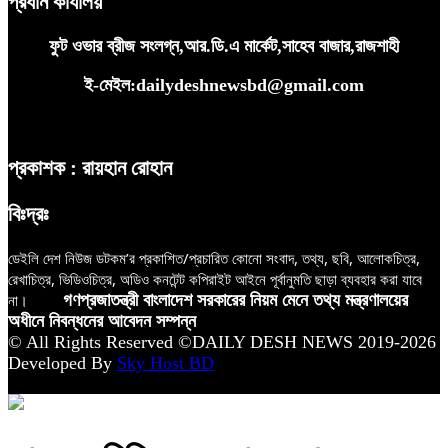
প্রধান কার্যালয়
ফুট ওভার ব্রীজ সংলগ্ন,আর.ডি.এ মার্কেট,সাহেব বাজার,রাজশাহী
ই-মেইল:dailydeshnewsbd@gmail.com
প্রকাশক : রায়হান রোহান
বিঃদ্রঃ
ডেইলি দেশ নিউজ ডটকম’র প্রকাশিত/প্রচারিত কোনো সংবাদ, তথ্য, ছবি, আলোকচিত্র,
রেখাচিত্র, ভিডিওচিত্র, অডিও কনটেন্ট কপিরাইট আইনে পূর্বানুমতি ছাড়া ব্যবহার করা যাবে
না।
গণপ্রজাতন্ত্রী বাংলাদেশ সরকারের নিয়ম মেনে তথ্য মন্ত্রণালয়ের
অধীনে নিবন্ধনের আবেদন সম্পন্ন
© All Rights Reserved ©DAILY DESH NEWS 2019-2026
Developed By
Sky Host BD