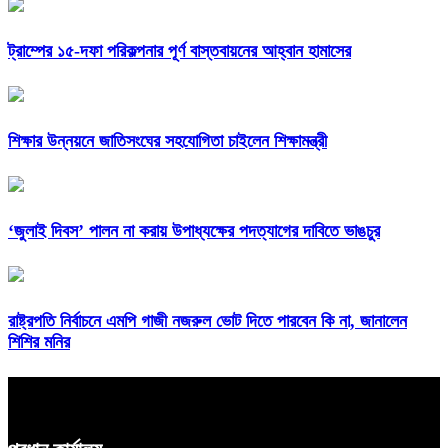
ট্রাম্পের ১৫-দফা পরিকল্পনার পূর্ণ বাস্তবায়নের আহ্বান হামাসের
শিক্ষার উন্নয়নে জাতিসংঘের সহযোগিতা চাইলেন শিক্ষামন্ত্রী
‘জুলাই দিবস’ পালন না করায় উপাধ্যক্ষের পদত্যাগের দাবিতে ভাঙচুর
রাষ্ট্রপতি নির্বাচনে এমপি গাজী নজরুল ভোট দিতে পারবেন কি না, জানালেন
শিশির মনির