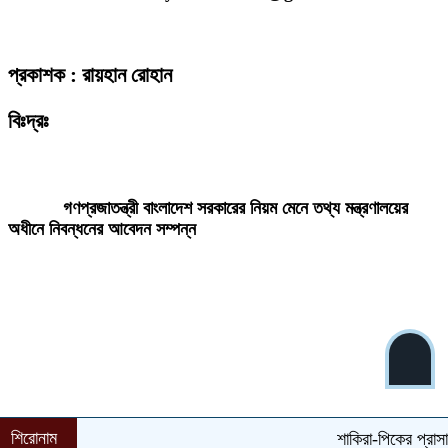
প্রকাশক : রায়হান রোহান
বিঃদ্রঃ
ডেইলি দেশ নিউজ ডটকম’র প্রকাশিত/প্রচারিত কোনো সংবাদ, তথ্য, ছবি, আলোকচিত্র,
রেখাচিত্র, ভিডিওচিত্র, অডিও কনটেন্ট কপিরাইট আইনে পূর্বানুমতি ছাড়া ব্যবহার করা যাবে
না।
গণপ্রজাতন্ত্রী বাংলাদেশ সরকারের নিয়ম মেনে তথ্য মন্ত্রণালয়ের
অধীনে নিবন্ধনের আবেদন সম্পন্ন
শিরোনাম
শাকিরা-পিকের প্রাসাদসম