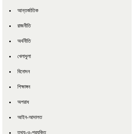
আন্তর্জাতিক
রাজনীতি
অর্থনীতি
খেলাধুলা
বিনোদন
শিক্ষাঙ্গন
অপরাধ
আইন-আদালত
তথ্য-ও-প্রযুক্তি