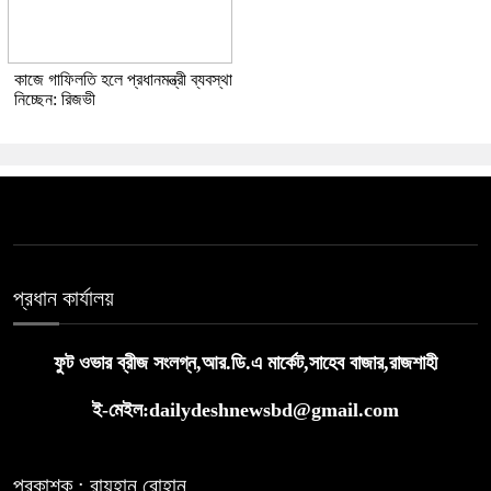
কাজে গাফিলতি হলে প্রধানমন্ত্রী ব্যবস্থা
নিচ্ছেন: রিজভী
প্রধান কার্যালয়
ফুট ওভার ব্রীজ সংলগ্ন,আর.ডি.এ মার্কেট,সাহেব বাজার,রাজশাহী
ই-মেইল:dailydeshnewsbd@gmail.com
প্রকাশক : রায়হান রোহান