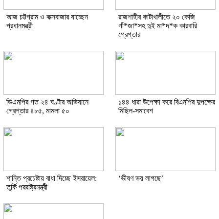
আজ চট্টগ্রাম ও কক্সবাজার যাচ্ছেন
রাজশাহীর কাটাখালীতে ২০ কেজি
প্রধানমন্ত্রী
গাঁ*জা*সহ দুই মা*দ*ক কারবারি
গ্রেপ্তার
ডিএমপির গত ২৪ ঘণ্টার অভিযানে
১৪৪ ধারা উপেক্ষা করে বিএনপির দুপক্ষের
গ্রেপ্তার ৪৮৫, মামলা ৫০
মিছিল-সমাবেশ
শান্তি প্রচেষ্টায় বাধা দিচ্ছে ইসরায়েল:
‘ভীষণ ভয় লাগছে’
তুর্কি পররাষ্ট্রমন্ত্রী