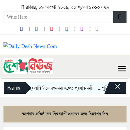
রবিবার, ০৯ অগাস্ট ২০২৬, ২৫ শ্রাবণ ১৪৩৩ বঙ্গাব্দ
×
বিদ্যুৎ-জ্বালানি নিয়ে ষড়যন্ত্র হচ্ছে: প্রধানমন্ত্রী
পুতিন ভূমি দখলের জন্য
শিরোনাম