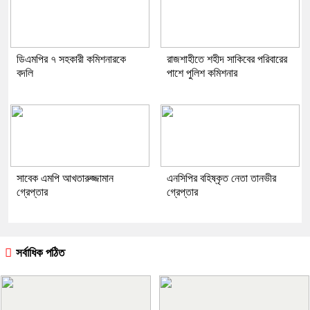
ডিএমপির ৭ সহকারী কমিশনারকে
রাজশাহীতে শহীদ সাকিবের পরিবারের
বদলি
পাশে পুলিশ কমিশনার
সাবেক এমপি আখতারুজ্জামান
এনসিপির বহিষ্কৃত নেতা তানভীর
গ্রেপ্তার
গ্রেপ্তার
সর্বাধিক পঠিত