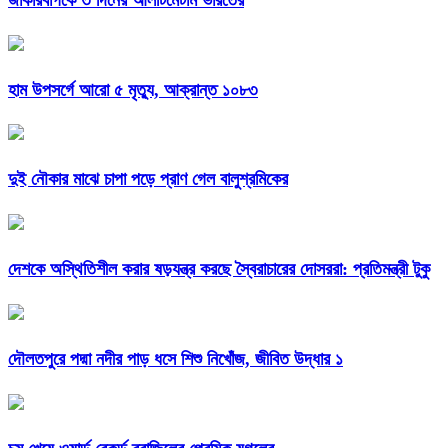
হাম উপসর্গে আরো ৫ মৃত্যু, আক্রান্ত ১০৮৩
দুই নৌকার মাঝে চাপা পড়ে প্রাণ গেল বালুশ্রমিকের
দেশকে অস্থিতিশীল করার ষড়যন্ত্র করছে স্বৈরাচারের দোসররা: প্রতিমন্ত্রী টুকু
দৌলতপুরে পদ্মা নদীর পাড় ধসে শিশু নিখোঁজ, জীবিত উদ্ধার ১