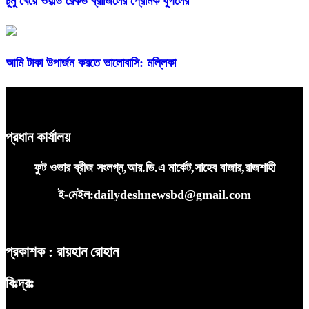
চুমু খেয়ে ওয়ার্ল্ড রেকর্ড ব্রাজিলের প্রেমিক যুগলের
আমি টাকা উপার্জন করতে ভালোবাসি: মল্লিকা
প্রধান কার্যালয়
ফুট ওভার ব্রীজ সংলগ্ন,আর.ডি.এ মার্কেট,সাহেব বাজার,রাজশাহী
ই-মেইল:dailydeshnewsbd@gmail.com
প্রকাশক : রায়হান রোহান
বিঃদ্রঃ