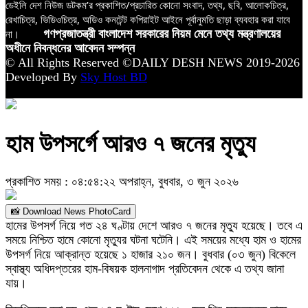
ডেইলি দেশ নিউজ ডটকম’র প্রকাশিত/প্রচারিত কোনো সংবাদ, তথ্য, ছবি, আলোকচিত্র,
রেখাচিত্র, ভিডিওচিত্র, অডিও কনটেন্ট কপিরাইট আইনে পূর্বানুমতি ছাড়া ব্যবহার করা যাবে
না।
গণপ্রজাতন্ত্রী বাংলাদেশ সরকারের নিয়ম মেনে তথ্য মন্ত্রণালয়ের
অধীনে নিবন্ধনের আবেদন সম্পন্ন
© All Rights Reserved ©DAILY DESH NEWS 2019-2026
Developed By
Sky Host BD
হাম উপসর্গে আরও ৭ জনের মৃত্যু
প্রকাশিত সময় : ০৪:৫৪:২২ অপরাহ্ন, বুধবার, ৩ জুন ২০২৬
📸 Download News PhotoCard
হামের উপসর্গ নিয়ে গত ২৪ ঘণ্টায় দেশে আরও ৭ জনের মৃত্যু হয়েছে। তবে এ
সময়ে নিশ্চিত হামে কোনো মৃত্যুর ঘটনা ঘটেনি। এই সময়ের মধ্যে হাম ও হামের
উপসর্গ নিয়ে আক্রান্ত হয়েছে ১ হাজার ২১০ জন। বুধবার (০৩ জুন) বিকেলে
স্বাস্থ্য অধিদপ্তরের হাম-বিষয়ক হালনাগাদ প্রতিবেদন থেকে এ তথ্য জানা
যায়।