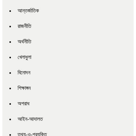
আন্তর্জাতিক
রাজনীতি
অর্থনীতি
খেলাধুলা
বিনোদন
শিক্ষাঙ্গন
অপরাধ
আইন-আদালত
তথ্য-ও-প্রযুক্তি