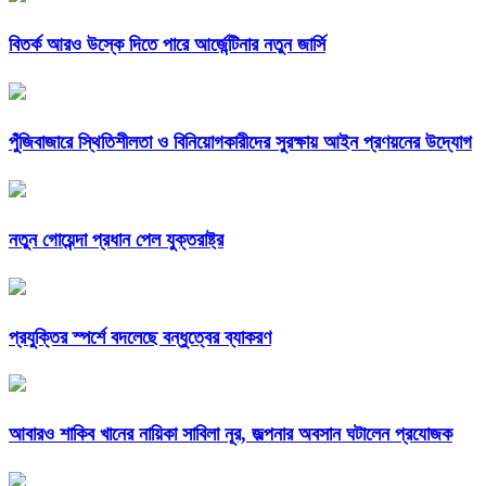
বিতর্ক আরও উস্কে দিতে পারে আর্জেন্টিনার নতুন জার্সি
পুঁজিবাজারে স্থিতিশীলতা ও বিনিয়োগকারীদের সুরক্ষায় আইন প্রণয়নের উদ্যোগ
নতুন গোয়েন্দা প্রধান পেল যুক্তরাষ্ট্র
প্রযুক্তির স্পর্শে বদলেছে বন্ধুত্বের ব্যাকরণ
আবারও শাকিব খানের নায়িকা সাবিলা নূর, জল্পনার অবসান ঘটালেন প্রযোজক