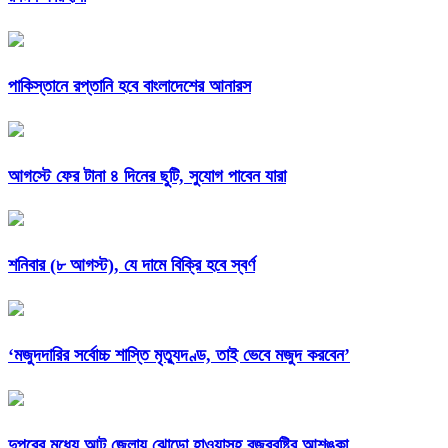
পাকিস্তানে রপ্তানি হবে বাংলাদেশের আনারস
আগস্টে ফের টানা ৪ দিনের ছুটি, সুযোগ পাবেন যারা
শনিবার (৮ আগস্ট), যে দামে বিক্রি হবে স্বর্ণ
‘মজুদদারির সর্বোচ্চ শাস্তি মৃত্যুদণ্ড, তাই ভেবে মজুদ করবেন’
দুপুরের মধ্যে আট জেলায় ঝোড়ো হাওয়াসহ বজ্রবৃষ্টির আশঙ্কা