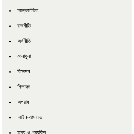
আন্তর্জাতিক
রাজনীতি
অর্থনীতি
খেলাধুলা
বিনোদন
শিক্ষাঙ্গন
অপরাধ
আইন-আদালত
তথ্য-ও-প্রযুক্তি