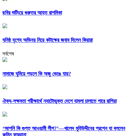
ছবির শুটিংয়ে গুরুতর আহত রাশমিকা
ঘনিষ্ঠ দৃশ্যে অভিনয় নিয়ে কটাক্ষের জবাব দিলেন কিয়ারা
সর্বশেষ
নামাজে ঘুমিয়ে পড়লে কি অজু ভেঙে যায়?
ঐক্য-সক্ষমতা পরীক্ষার্থে ন্যাটোভুক্ত দেশে হামলা চালাতে পারে রাশিয়া
‘আপনি কি গুপ্ত আওয়ামী লীগ?’—খালেদ মুহিউদ্দীনের প্রশ্নে যা বললেন
রুমিন ফারহানা