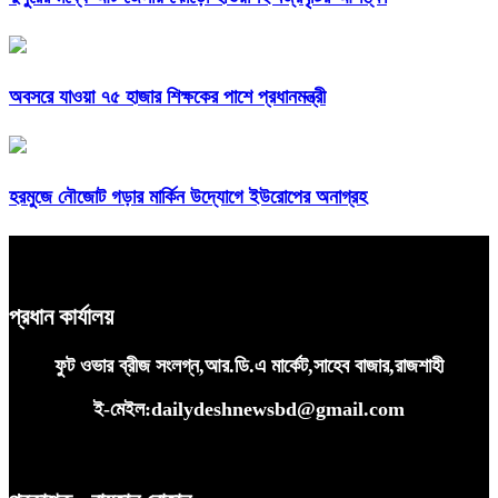
অবসরে যাওয়া ৭৫ হাজার শিক্ষকের পাশে প্রধানমন্ত্রী
হরমুজে নৌজোট গড়ার মার্কিন উদ্যোগে ইউরোপের অনাগ্রহ
প্রধান কার্যালয়
ফুট ওভার ব্রীজ সংলগ্ন,আর.ডি.এ মার্কেট,সাহেব বাজার,রাজশাহী
ই-মেইল:dailydeshnewsbd@gmail.com