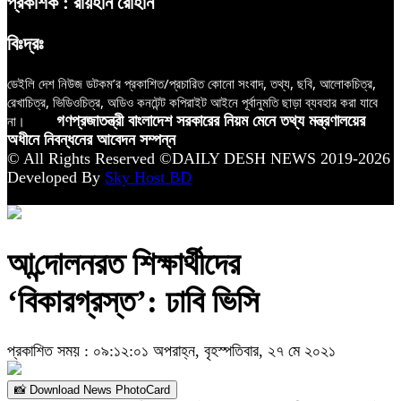
প্রকাশক : রায়হান রোহান
বিঃদ্রঃ
ডেইলি দেশ নিউজ ডটকম’র প্রকাশিত/প্রচারিত কোনো সংবাদ, তথ্য, ছবি, আলোকচিত্র,
রেখাচিত্র, ভিডিওচিত্র, অডিও কনটেন্ট কপিরাইট আইনে পূর্বানুমতি ছাড়া ব্যবহার করা যাবে
না।
গণপ্রজাতন্ত্রী বাংলাদেশ সরকারের নিয়ম মেনে তথ্য মন্ত্রণালয়ের
অধীনে নিবন্ধনের আবেদন সম্পন্ন
© All Rights Reserved ©DAILY DESH NEWS 2019-2026
Developed By
Sky Host BD
আ‌ন্দোলনরত শিক্ষার্থীদের
‘বিকারগ্রস্ত’: ঢাবি ভিসি
প্রকাশিত সময় : ০৯:১২:০১ অপরাহ্ন, বৃহস্পতিবার, ২৭ মে ২০২১
📸 Download News PhotoCard