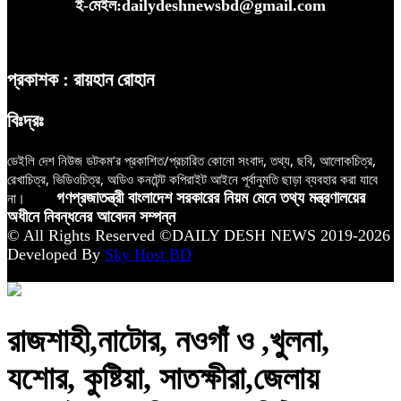
ই-মেইল:dailydeshnewsbd@gmail.com
প্রকাশক : রায়হান রোহান
বিঃদ্রঃ
ডেইলি দেশ নিউজ ডটকম’র প্রকাশিত/প্রচারিত কোনো সংবাদ, তথ্য, ছবি, আলোকচিত্র,
রেখাচিত্র, ভিডিওচিত্র, অডিও কনটেন্ট কপিরাইট আইনে পূর্বানুমতি ছাড়া ব্যবহার করা যাবে
না।
গণপ্রজাতন্ত্রী বাংলাদেশ সরকারের নিয়ম মেনে তথ্য মন্ত্রণালয়ের
অধীনে নিবন্ধনের আবেদন সম্পন্ন
© All Rights Reserved ©DAILY DESH NEWS 2019-2026
Developed By
Sky Host BD
রাজশাহী,নাটোর, নওগাঁ ও ,খুলনা,
যশোর, কুষ্টিয়া, সাতক্ষীরা,জেলায়