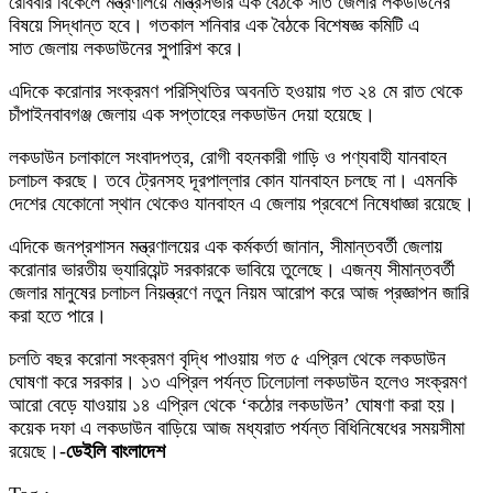
রোববার বিকেলে মন্ত্রণালয়ে মন্ত্রিসভার এক বৈঠকে সাত জেলার লকডাউনের
বিষয়ে সিদ্ধান্ত হবে। গতকাল শনিবার এক বৈঠকে বিশেষজ্ঞ কমিটি এ
সাত জেলায় লকডাউনের সুপারিশ করে।
এদিকে করোনার সংক্রমণ পরিস্থিতির অবনতি হওয়ায় গত ২৪ মে রাত থেকে
চাঁপাইনবাবগঞ্জ জেলায় এক সপ্তাহের লকডাউন দেয়া হয়েছে।
লকডাউন চলাকালে সংবাদপত্র, রোগী বহনকারী গাড়ি ও পণ্যবাহী যানবাহন
চলাচল করছে। তবে ট্রেনসহ দূরপাল্লার কোন যানবাহন চলছে না। এমনকি
দেশের যেকোনো স্থান থেকেও যানবাহন এ জেলায় প্রবেশে নিষেধাজ্ঞা রয়েছে।
এদিকে জনপ্রশাসন মন্ত্রণালয়ের এক কর্মকর্তা জানান, সীমান্তবর্তী জেলায়
করোনার ভারতীয় ভ্যারিয়েন্ট সরকারকে ভাবিয়ে তুলেছে। এজন্য সীমান্তবর্তী
জেলার মানুষের চলাচল নিয়ন্ত্রণে নতুন নিয়ম আরোপ করে আজ প্রজ্ঞাপন জারি
করা হতে পারে।
চলতি বছর করোনা সংক্রমণ বৃদ্ধি পাওয়ায় গত ৫ এপ্রিল থেকে লকডাউন
ঘোষণা করে সরকার। ১৩ এপ্রিল পর্যন্ত ঢিলেঢালা লকডাউন হলেও সংক্রমণ
আরো বেড়ে যাওয়ায় ১৪ এপ্রিল থেকে ‘কঠোর লকডাউন’ ঘোষণা করা হয়।
কয়েক দফা এ লকডাউন বাড়িয়ে আজ মধ্যরাত পর্যন্ত বিধিনিষেধের সময়সীমা
রয়েছে।-
ডেইলি বাংলাদেশ