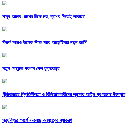
মানুষ আমার চোখের দিকে নয়, ব্রণের দিকেই তাকাত’
বিতর্ক আরও উস্কে দিতে পারে আর্জেন্টিনার নতুন জার্সি
নতুন গোয়েন্দা প্রধান পেল যুক্তরাষ্ট্র
পুঁজিবাজারে স্থিতিশীলতা ও বিনিয়োগকারীদের সুরক্ষায় আইন প্রণয়নের উদ্যোগ
প্রযুক্তির স্পর্শে বদলেছে বন্ধুত্বের ব্যাকরণ