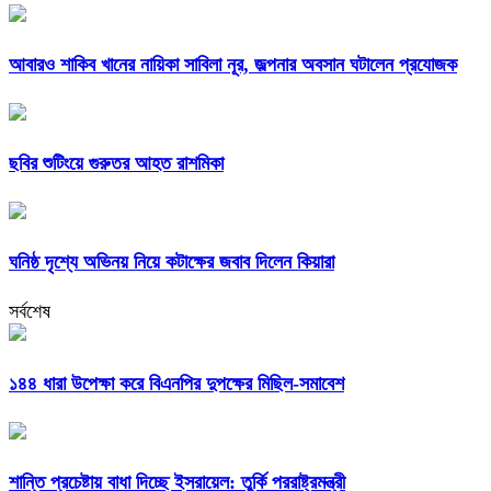
আবারও শাকিব খানের নায়িকা সাবিলা নূর, জল্পনার অবসান ঘটালেন প্রযোজক
ছবির শুটিংয়ে গুরুতর আহত রাশমিকা
ঘনিষ্ঠ দৃশ্যে অভিনয় নিয়ে কটাক্ষের জবাব দিলেন কিয়ারা
সর্বশেষ
১৪৪ ধারা উপেক্ষা করে বিএনপির দুপক্ষের মিছিল-সমাবেশ
শান্তি প্রচেষ্টায় বাধা দিচ্ছে ইসরায়েল: তুর্কি পররাষ্ট্রমন্ত্রী