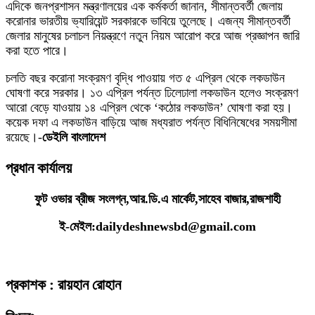
এদিকে জনপ্রশাসন মন্ত্রণালয়ের এক কর্মকর্তা জানান, সীমান্তবর্তী জেলায়
করোনার ভারতীয় ভ্যারিয়েন্ট সরকারকে ভাবিয়ে তুলেছে। এজন্য সীমান্তবর্তী
জেলার মানুষের চলাচল নিয়ন্ত্রণে নতুন নিয়ম আরোপ করে আজ প্রজ্ঞাপন জারি
করা হতে পারে।
চলতি বছর করোনা সংক্রমণ বৃদ্ধি পাওয়ায় গত ৫ এপ্রিল থেকে লকডাউন
ঘোষণা করে সরকার। ১৩ এপ্রিল পর্যন্ত ঢিলেঢালা লকডাউন হলেও সংক্রমণ
আরো বেড়ে যাওয়ায় ১৪ এপ্রিল থেকে ‘কঠোর লকডাউন’ ঘোষণা করা হয়।
কয়েক দফা এ লকডাউন বাড়িয়ে আজ মধ্যরাত পর্যন্ত বিধিনিষেধের সময়সীমা
রয়েছে।-
ডেইলি বাংলাদেশ
প্রধান কার্যালয়
ফুট ওভার ব্রীজ সংলগ্ন,আর.ডি.এ মার্কেট,সাহেব বাজার,রাজশাহী
ই-মেইল:dailydeshnewsbd@gmail.com
প্রকাশক : রায়হান রোহান