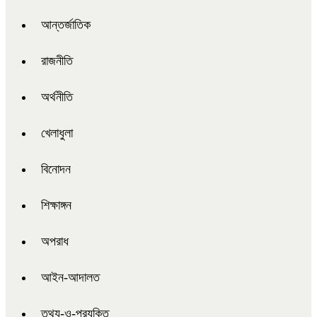
আন্তর্জাতিক
রাজনীতি
অর্থনীতি
খেলাধুলা
বিনোদন
শিক্ষাঙ্গন
অপরাধ
আইন-আদালত
তথ্য-ও-প্রযুক্তি