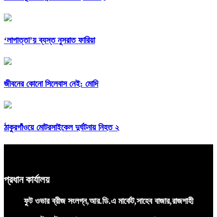
‘লাপাত্তা’য় ব্যস্ত নুসরাত ফারিয়া
জীবনের কোনো সিলেবাস নেই: মোদি
ঠাকুরগাঁওয়ে মোটরসাইকেল দুর্ঘটনায় নিহত ২
প্রধান কার্যালয়
ফুট ওভার ব্রীজ সংলগ্ন,আর.ডি.এ মার্কেট,সাহেব বাজার,রাজশাহী