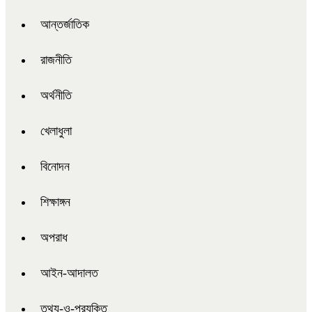
আন্তর্জাতিক
রাজনীতি
অর্থনীতি
খেলাধুলা
বিনোদন
শিক্ষাঙ্গন
অপরাধ
আইন-আদালত
তথ্য-ও-প্রযুক্তি