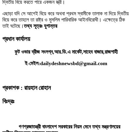
দ্বিতীয় বিয়ে করতে পারে একজন স্ত্রী।
এছাড়া যদি সে আগেই বিয়ে করে অথবা প্রথম স্বামীকে তালাক না দিয়ে দ্বিতীয়
বিয়ে করে তাহলে তা রাষ্ট্র ও মুসলিম পারিবারিক আইনবিরোধী। এক্ষেত্রে ঠিক
তাই ঘটেছে।
তথ্য সূত্রঃ যুগান্তর
প্রধান কার্যালয়
ফুট ওভার ব্রীজ সংলগ্ন,আর.ডি.এ মার্কেট,সাহেব বাজার,রাজশাহী
ই-মেইল:dailydeshnewsbd@gmail.com
প্রকাশক : রায়হান রোহান
বিঃদ্রঃ
ডেইলি দেশ নিউজ ডটকম’র প্রকাশিত/প্রচারিত কোনো সংবাদ, তথ্য, ছবি, আলোকচিত্র,
রেখাচিত্র, ভিডিওচিত্র, অডিও কনটেন্ট কপিরাইট আইনে পূর্বানুমতি ছাড়া ব্যবহার করা যাবে
না।
গণপ্রজাতন্ত্রী বাংলাদেশ সরকারের নিয়ম মেনে তথ্য মন্ত্রণালয়ের