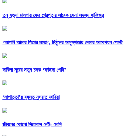
তনু হত্যা মামলায় ফের গ্রেপ্তার সাবেক সেনা সদস্য হাফিজুর
‘আপনি আমার পিতার মতো’, মিঠুনের অসুস্থতায় দেবের আবেগঘন পোস্ট
সাবিলা নূরের নতুন চমক ‘ফাইসা গেছি’
‘লাপাত্তা’য় ব্যস্ত নুসরাত ফারিয়া
জীবনের কোনো সিলেবাস নেই: মোদি