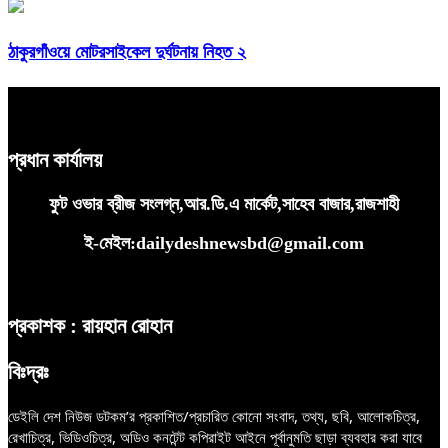
ঠাকুরগাঁওয়ে মোটরসাইকেল দুর্ঘটনায় নিহত ২
প্রধান কার্যালয়
ফুট ওভার ব্রীজ সংলগ্ন,আর.ডি.এ মার্কেট,সাহেব বাজার,রাজশাহী
ই-মেইল:dailydeshnewsbd@gmail.com
প্রকাশক : রায়হান রোহান
বিঃদ্রঃ
ডেইলি দেশ নিউজ ডটকম’র প্রকাশিত/প্রচারিত কোনো সংবাদ, তথ্য, ছবি, আলোকচিত্র,
রেখাচিত্র, ভিডিওচিত্র, অডিও কনটেন্ট কপিরাইট আইনে পূর্বানুমতি ছাড়া ব্যবহার করা যাবে