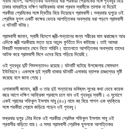
স্বামী বিদেশ, আপত্তিকর অবস্থায় ধরা পরকীয়া প্রেমিকের সঙ্গে গৃহবধূর বিয়ে
ঢাকার ধামরাইয়ে দক্ষিণ আফ্রিকায় থাকা প্রথম স্বামীকে তালাক না দিয়েই
পরকীয়া প্রেমিকের সঙ্গে দ্বিতীয় বিয়ে দিয়েছেন গ্রামবাসী। শুক্রবার দুপুরে ওই
প্রেমিক যুগল একটি কক্ষের ভেতর আপত্তিকর অবস্থায় ধরা পড়লে গ্রামবাসী
এ ঘটনাটি ঘটায়।
গ্রামবাসী জানান, স্বামী বিদেশে স্ত্রী-সন্তানের জন্য শরীরের ঘাম ঝরাচ্ছেন আর
এদিকে স্ত্রী পরকীয়ায় মত্ত হয়ে আনন্দ ফুর্তিতে দিন কাটাচ্ছে। তাই আমরা
বিষয়টি সহজভাবে মেনে নিতে পারিনি। হাতেনাতে আপত্তিকর অবস্থায় তাদের
আটক করে গ্রামবাসী মিলে ওদের বিয়ে পড়িয়ে দিয়েছি।
ওই গৃহবধূর দুটি শিশুসন্তানও রয়েছে। ঘটনাটি ঘটেছে উপজেলার সোমভাগ
ইউনিয়নে। একসঙ্গে দুই স্বামী থাকার ঘটনাটি এলাকায় ব্যাপক চাঞ্চল্যের সৃষ্টি
করেছে বলে জানা গেছে।
এলাকাবাসী জানান, স্ত্রী ও তার দুই সন্তানের ভবিষ্যৎ সুখের কথা ভেবে কয়েক
বছর আগে দক্ষিণ আফ্রিকা প্রবাসে চলে যান ওই গৃহবধূর স্বামী। এ সুযোগে
একই গ্রামের শফিকুল ইসলাম সাবু (৪০) নামে বহু বিয়ে পাগল এক ব্যক্তির
সঙ্গে পরকীয়া প্রেমে জড়িয়ে পড়েন ওই গৃহবধূ।
শুক্রবার দুপুর ১টার দিকে ওই পরকীয়া প্রেমিক শফিকুল ইসলাম সাবু ওই
প্রবাসীর বাড়িতে যায়। এ সময় গ্রামবাসী প্রেমিক যুগলকে আপত্তিকর