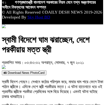
না।
গণপ্রজাতন্ত্রী বাংলাদেশ সরকারের নিয়ম মেনে তথ্য মন্ত্রণালয়ের
অধীনে নিবন্ধনের আবেদন সম্পন্ন
© All Rights Reserved ©DAILY DESH NEWS 2019-2026
Developed By
Sky Host BD
স্বামী বিদেশে ঘাম ঝরাচ্ছেন, দেশে
পরকীয়ায় মত্ত স্ত্রী
প্রকাশিত সময় : ০৩:৪৩:৩২ অপরাহ্ন, সোমবার, ৭ জুন ২০২১
📸 Download News PhotoCard
স্বামী বিদেশ গেছেন। সেখানে কঠোর পরিশ্রম করে, মাথার ঘাম পায়ে ফেলে টাকা
পাঠান স্ত্রীকে। এদিকে দেশে স্ত্রী পরকীয়ায় মত্ত। এ ঘটনা হাতেনাতে ধরে ওই
প্রবাসীর স্ত্রীকে পরকীয়া প্রেমিকের সঙ্গে বিয়ে দিয়েছে। এমনই ঘটনা ঘটেছে
ঢাকার ধামরাইয়ে।