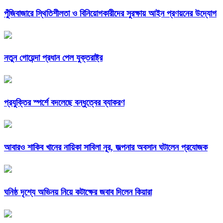
পুঁজিবাজারে স্থিতিশীলতা ও বিনিয়োগকারীদের সুরক্ষায় আইন প্রণয়নের উদ্যোগ
নতুন গোয়েন্দা প্রধান পেল যুক্তরাষ্ট্র
প্রযুক্তির স্পর্শে বদলেছে বন্ধুত্বের ব্যাকরণ
আবারও শাকিব খানের নায়িকা সাবিলা নূর, জল্পনার অবসান ঘটালেন প্রযোজক
ঘনিষ্ঠ দৃশ্যে অভিনয় নিয়ে কটাক্ষের জবাব দিলেন কিয়ারা