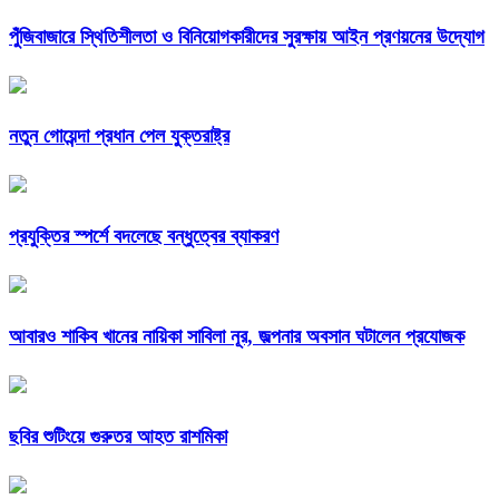
পুঁজিবাজারে স্থিতিশীলতা ও বিনিয়োগকারীদের সুরক্ষায় আইন প্রণয়নের উদ্যোগ
নতুন গোয়েন্দা প্রধান পেল যুক্তরাষ্ট্র
প্রযুক্তির স্পর্শে বদলেছে বন্ধুত্বের ব্যাকরণ
আবারও শাকিব খানের নায়িকা সাবিলা নূর, জল্পনার অবসান ঘটালেন প্রযোজক
ছবির শুটিংয়ে গুরুতর আহত রাশমিকা