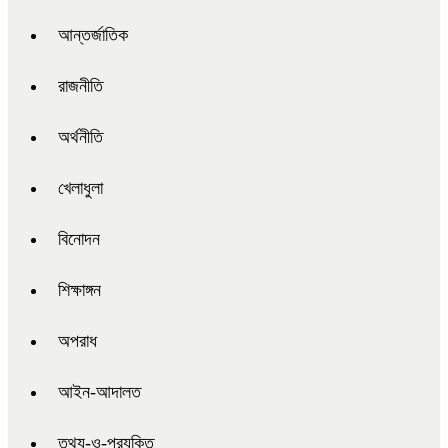
আন্তর্জাতিক
রাজনীতি
অর্থনীতি
খেলাধুলা
বিনোদন
শিক্ষাঙ্গন
অপরাধ
আইন-আদালত
তথ্য-ও-প্রযুক্তি