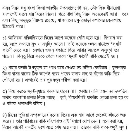
এসব নিয়ম শুধু বাংলা কিংবা ভারতীয় উপমহাদেশেই নয়, ভৌগলিক সীমারেখা
বদলালেই বদলে যায় বিয়ের নিয়ম। গতে বাঁধা কিছু নিয়ম অনেকেরই জানা। তবে
এমন কিছু অদ্ভূত নিয়মও রয়েছে, যা জানলে চক্ষু জোড়া কপালের চড়কগাছে
উঠতেই পারে।
১) আফ্রিকা মরিটানিয়াতে বিয়ের আগে কনেকে মোটা হতে হয়। বিশ্বাস করা
হয়, এতে সংসারে সুখ ও সমৃদ্ধি আসে। তাই কনেকে ওজন বাড়াতে ‘ফ্যাট
ফার্মে’ যেতে হয়। সেখানে ওজন বাড়াতে গিয়ে আবার অনেকে অসুস্থ হয়ে
পড়েন। কিন্তু বিয়ে করতে গেলে সকলে ‘ফ্যাট ফার্মে’ নাকি যেতেই হয়।
২) পাত্র কতটা উপযুক্ত তা পরখ করে দেওয়া হয় দক্ষিণ কোরিয়ায়। ফুলশয্যা
কিংবা বাসর রাতের ঠিক আগেই বরের পায়ের তলায় মাছ বা বাঁশের কঞ্চি দিয়ে
পেটানো হয়। এভাবেই তার পুরুষত্ব পরীক্ষা করা হয়।
৩) বিয়ে করতে স্কটল্যান্ডে খবরদার যাবেন না। সেখানে নাকি এমন নব দম্পতির
মাথায় আবর্জনা ঢালার নিয়ম আছে। হ্যাঁ, বিয়েরদিনই যাবতীয় নোংরা ঢালা হয় বর
ও বউকে পাশাপাশি বসিয়ে।
৪) চিনের তুজিয়া সম্প্রদায়ের কনেরা বিয়ের এক মাস আগে থেকেই কাঁদতে শুরু
করেন। তার পরিবারের বাকি মহিলারাও এই বিলাপে যোগ দেন। মনে করা হয়,
বিয়ের আগেই যাবতীয় দুঃখ এতে শেষ হয়ে যায়। তারপর বাকি থাকে শুধুই সুখ।