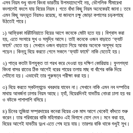
এসব নিয়ম শুধু বাংলা কিংবা ভারতীয় উপমহাদেশেই নয়, ভৌগলিক সীমারেখা
বদলালেই বদলে যায় বিয়ের নিয়ম। গতে বাঁধা কিছু নিয়ম অনেকেরই জানা। তবে
এমন কিছু অদ্ভূত নিয়মও রয়েছে, যা জানলে চক্ষু জোড়া কপালের চড়কগাছে
উঠতেই পারে।
১) আফ্রিকা মরিটানিয়াতে বিয়ের আগে কনেকে মোটা হতে হয়। বিশ্বাস করা
হয়, এতে সংসারে সুখ ও সমৃদ্ধি আসে। তাই কনেকে ওজন বাড়াতে ‘ফ্যাট
ফার্মে’ যেতে হয়। সেখানে ওজন বাড়াতে গিয়ে আবার অনেকে অসুস্থ হয়ে
পড়েন। কিন্তু বিয়ে করতে গেলে সকলে ‘ফ্যাট ফার্মে’ নাকি যেতেই হয়।
২) পাত্র কতটা উপযুক্ত তা পরখ করে দেওয়া হয় দক্ষিণ কোরিয়ায়। ফুলশয্যা
কিংবা বাসর রাতের ঠিক আগেই বরের পায়ের তলায় মাছ বা বাঁশের কঞ্চি দিয়ে
পেটানো হয়। এভাবেই তার পুরুষত্ব পরীক্ষা করা হয়।
৩) বিয়ে করতে স্কটল্যান্ডে খবরদার যাবেন না। সেখানে নাকি এমন নব দম্পতির
মাথায় আবর্জনা ঢালার নিয়ম আছে। হ্যাঁ, বিয়েরদিনই যাবতীয় নোংরা ঢালা হয় বর
ও বউকে পাশাপাশি বসিয়ে।
৪) চিনের তুজিয়া সম্প্রদায়ের কনেরা বিয়ের এক মাস আগে থেকেই কাঁদতে শুরু
করেন। তার পরিবারের বাকি মহিলারাও এই বিলাপে যোগ দেন। মনে করা হয়,
বিয়ের আগেই যাবতীয় দুঃখ এতে শেষ হয়ে যায়। তারপর বাকি থাকে শুধুই সুখ।