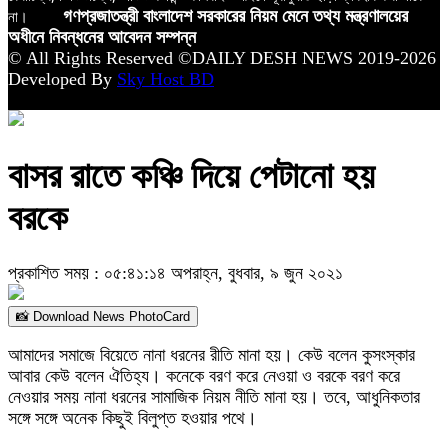
না।
গণপ্রজাতন্ত্রী বাংলাদেশ সরকারের নিয়ম মেনে তথ্য মন্ত্রণালয়ের
অধীনে নিবন্ধনের আবেদন সম্পন্ন
© All Rights Reserved ©DAILY DESH NEWS 2019-2026
Developed By
Sky Host BD
বাসর রাতে কঞ্চি দিয়ে পেটানো হয়
বরকে
প্রকাশিত সময় : ০৫:৪১:১৪ অপরাহ্ন, বুধবার, ৯ জুন ২০২১
📸 Download News PhotoCard
আমাদের সমাজে বিয়েতে নানা ধরনের রীতি মানা হয়। কেউ বলেন কুসংস্কার
আবার কেউ বলেন ঐতিহ্য। কনেকে বরণ করে নেওয়া ও বরকে বরণ করে
নেওয়ার সময় নানা ধরনের সামাজিক নিয়ম নীতি মানা হয়। তবে, আধুনিকতার
সঙ্গে সঙ্গে অনেক কিছুই বিলুপ্ত হওয়ার পথে।