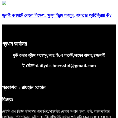
জুলাই কনসার্টে বোতল নিক্ষেপ: ক্ষুব্ধ প্রিন্স মাহমুদ, হাসানের প্রতিক্রিয়া কী?
প্রধান কার্যালয়
ফুট ওভার ব্রীজ সংলগ্ন,আর.ডি.এ মার্কেট,সাহেব বাজার,রাজশাহী
ই-মেইল:dailydeshnewsbd@gmail.com
প্রকাশক : রায়হান রোহান
বিঃদ্রঃ
ডেইলি দেশ নিউজ ডটকম’র প্রকাশিত/প্রচারিত কোনো সংবাদ, তথ্য, ছবি, আলোকচিত্র,
রেখাচিত্র, ভিডিওচিত্র, অডিও কনটেন্ট কপিরাইট আইনে পূর্বানুমতি ছাড়া ব্যবহার করা যাবে