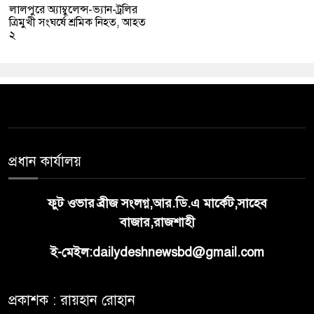
লালপুরে অ্যাম্বুলেন্স-ভ্যান-ট্রলির
ত্রিমুখী সংঘর্ষে শ্রমিক নিহত, আহত
২
প্রধান কার্যালয়
ফুট ওভার ব্রীজ সংলগ্ন,আর.ডি.এ মার্কেট,সাহেব
বাজার,রাজশাহী
ই-মেইল:dailydeshnewsbd@gmail.com
প্রকাশক : রায়হান রোহান