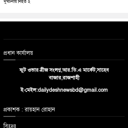
দুর্ঘটনায় নিহত ২
প্রধান কার্যালয়
ফুট ওভার ব্রীজ সংলগ্ন,আর.ডি.এ মার্কেট,সাহেব
বাজার,রাজশাহী
ই-মেইল:dailydeshnewsbd@gmail.com
প্রকাশক : রায়হান রোহান
বিঃদ্রঃ