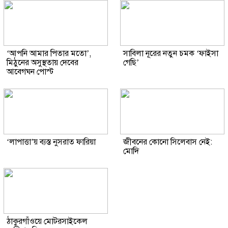
‘আপনি আমার পিতার মতো’,
সাবিলা নূরের নতুন চমক ‘ফাইসা
মিঠুনের অসুস্থতায় দেবের
গেছি’
আবেগঘন পোস্ট
‘লাপাত্তা’য় ব্যস্ত নুসরাত ফারিয়া
জীবনের কোনো সিলেবাস নেই:
মোদি
ঠাকুরগাঁওয়ে মোটরসাইকেল