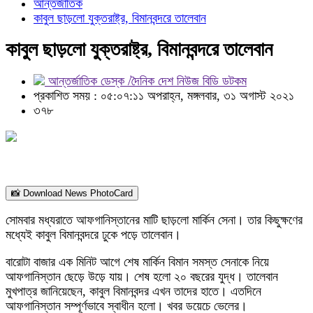
আন্তর্জাতিক
কাবুল ছাড়লো যুক্তরাষ্ট্র, বিমানবন্দরে তালেবান
কাবুল ছাড়লো যুক্তরাষ্ট্র, বিমানবন্দরে তালেবান
আন্তর্জাতিক ডেস্ক /দৈনিক দেশ নিউজ বিডি ডটকম
প্রকাশিত সময় : ০৫:০৭:১১ অপরাহ্ন, মঙ্গলবার, ৩১ অগাস্ট ২০২১
৩৭৮
📸 Download News PhotoCard
সোমবার মধ্যরাতে আফগানিস্তানের মাটি ছাড়লো মার্কিন সেনা। তার কিছুক্ষণের
মধ্যেই কাবুল বিমানবন্দরে ঢুকে পড়ে তালেবান।
বারোটা বাজার এক মিনিট আগে শেষ মার্কিন বিমান সমস্ত সেনাকে নিয়ে
আফগানিস্তান ছেড়ে উড়ে যায়। শেষ হলো ২০ বছরের যুদ্ধ। তালেবান
মুখপাত্র জানিয়েছেন, কাবুল বিমানবন্দর এখন তাদের হাতে। এতদিনে
আফগানিস্তান সম্পূর্ণভাবে স্বাধীন হলো। খবর ডয়েচে ভেলের।