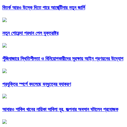
বিতর্ক আরও উস্কে দিতে পারে আর্জেন্টিনার নতুন জার্সি
নতুন গোয়েন্দা প্রধান পেল যুক্তরাষ্ট্র
পুঁজিবাজারে স্থিতিশীলতা ও বিনিয়োগকারীদের সুরক্ষায় আইন প্রণয়নের উদ্যোগ
প্রযুক্তির স্পর্শে বদলেছে বন্ধুত্বের ব্যাকরণ
আবারও শাকিব খানের নায়িকা সাবিলা নূর, জল্পনার অবসান ঘটালেন প্রযোজক