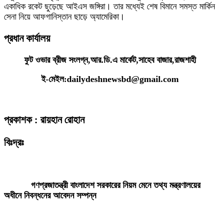
একাধিক রকেট ছুড়েছে আইএস জঙ্গিরা। তার মধ্যেই শেষ বিমানে সমস্ত মার্কিন
সেনা নিয়ে আফগানিস্তান ছাড়ে অ্যামেরিকা।
প্রধান কার্যালয়
ফুট ওভার ব্রীজ সংলগ্ন,আর.ডি.এ মার্কেট,সাহেব বাজার,রাজশাহী
ই-মেইল:dailydeshnewsbd@gmail.com
প্রকাশক : রায়হান রোহান
বিঃদ্রঃ
ডেইলি দেশ নিউজ ডটকম’র প্রকাশিত/প্রচারিত কোনো সংবাদ, তথ্য, ছবি, আলোকচিত্র,
রেখাচিত্র, ভিডিওচিত্র, অডিও কনটেন্ট কপিরাইট আইনে পূর্বানুমতি ছাড়া ব্যবহার করা যাবে
না।
গণপ্রজাতন্ত্রী বাংলাদেশ সরকারের নিয়ম মেনে তথ্য মন্ত্রণালয়ের
অধীনে নিবন্ধনের আবেদন সম্পন্ন