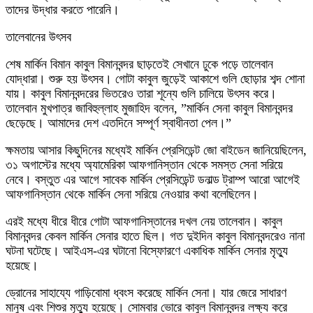
তাদের উদ্ধার করতে পারেনি।
তালেবানের উৎসব
শেষ মার্কিন বিমান কাবুল বিমানবন্দর ছাড়তেই সেখানে ঢুকে পড়ে তালেবান
যোদ্ধারা। শুরু হয় উৎসব। গোটা কাবুল জুড়েই আকাশে গুলি ছোড়ার শব্দ শোনা
যায়। কাবুল বিমানবন্দরের ভিতরেও তারা শূন্যে গুলি চালিয়ে উৎসব করে।
তালেবান মুখপাত্র জাবিহুল্লাহ মুজাহিদ বলেন, ”মার্কিন সেনা কাবুল বিমানবন্দর
ছেড়েছে। আমাদের দেশ এতদিনে সম্পূর্ণ স্বাধীনতা পেল।”
ক্ষমতায় আসার কিছুদিনের মধ্যেই মার্কিন প্রেসিডেন্ট জো বাইডেন জানিয়েছিলেন,
৩১ অগাস্টের মধ্যে অ্যামেরিকা আফগানিস্তান থেকে সমস্ত সেনা সরিয়ে
নেবে। বস্তুত এর আগে সাবেক মার্কিন প্রেসিডেন্ট ডনাল্ড ট্রাম্প আরো আগেই
আফগানিস্তান থেকে মার্কিন সেনা সরিয়ে নেওয়ার কথা বলেছিলেন।
এরই মধ্যে ধীরে ধীরে গোটা আফগানিস্তানের দখল নেয় তালেবান। কাবুল
বিমানবন্দর কেবল মার্কিন সেনার হাতে ছিল। গত দুইদিন কাবুল বিমানবন্দরেও নানা
ঘটনা ঘটেছে। আইএস-এর ঘটানো বিস্ফোরণে একাধিক মার্কিন সেনার মৃত্যু
হয়েছে।
ড্রোনের সাহায্যে গাড়িবোমা ধ্বংস করেছে মার্কিন সেনা। যার জেরে সাধারণ
মানুষ এবং শিশুর মৃত্যু হয়েছে। সোমবার ভোরে কাবুল বিমানবন্দর লক্ষ্য করে