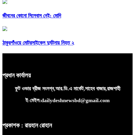
জীবনের কোনো সিলেবাস নেই: মোদি
ঠাকুরগাঁওয়ে মোটরসাইকেল দুর্ঘটনায় নিহত ২
প্রধান কার্যালয়
ফুট ওভার ব্রীজ সংলগ্ন,আর.ডি.এ মার্কেট,সাহেব বাজার,রাজশাহী
ই-মেইল:dailydeshnewsbd@gmail.com
প্রকাশক : রায়হান রোহান