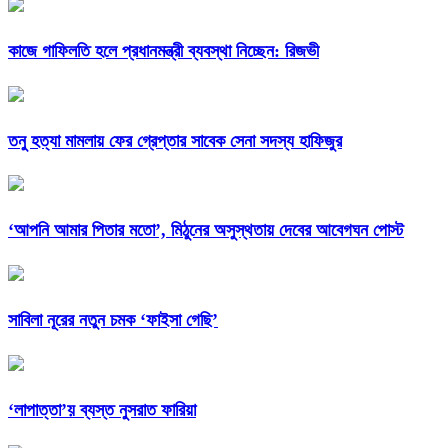
কাজে গাফিলতি হলে প্রধানমন্ত্রী ব্যবস্থা নিচ্ছেন: রিজভী
তনু হত্যা মামলায় ফের গ্রেপ্তার সাবেক সেনা সদস্য হাফিজুর
‘আপনি আমার পিতার মতো’, মিঠুনের অসুস্থতায় দেবের আবেগঘন পোস্ট
সাবিলা নূরের নতুন চমক ‘ফাইসা গেছি’
‘লাপাত্তা’য় ব্যস্ত নুসরাত ফারিয়া