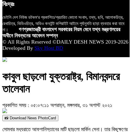
বিঃদ্রঃ
ডেইলি দেশ নিউজ ডটকম’র প্রকাশিত/প্রচারিত কোনো সংবাদ, তথ্য, ছবি, আলোকচিত্র,
রেখাচিত্র, ভিডিওচিত্র, অডিও কনটেন্ট কপিরাইট আইনে পূর্বানুমতি ছাড়া ব্যবহার করা যাবে
না।
গণপ্রজাতন্ত্রী বাংলাদেশ সরকারের নিয়ম মেনে তথ্য মন্ত্রণালয়ের
অধীনে নিবন্ধনের আবেদন সম্পন্ন
© All Rights Reserved ©DAILY DESH NEWS 2019-2026
Developed By
Sky Host BD
কাবুল ছাড়লো যুক্তরাষ্ট্র, বিমানবন্দরে
তালেবান
প্রকাশিত সময় : ০৫:০৭:১১ অপরাহ্ন, মঙ্গলবার, ৩১ অগাস্ট ২০২১
📸 Download News PhotoCard
সোমবার মধ্যরাতে আফগানিস্তানের মাটি ছাড়লো মার্কিন সেনা। তার কিছুক্ষণের