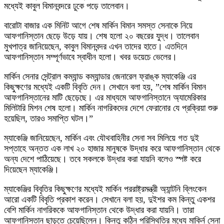
মধ্যেই কাবুল বিমানবন্দরে ঢুকে পড়ে তালেবান।
বারোটা বাজার এক মিনিট আগে শেষ মার্কিন বিমান সমস্ত সেনাকে নিয়ে
আফগানিস্তান ছেড়ে উড়ে যায়। শেষ হলো ২০ বছরের যুদ্ধ। তালেবান
মুখপাত্র জানিয়েছেন, কাবুল বিমানবন্দর এখন তাদের হাতে। এতদিনে
আফগানিস্তান সম্পূর্ণভাবে স্বাধীন হলো। খবর ডয়েচে ভেলের।
মার্কিন সেনার সেন্ট্রাল কম্যান্ড কম্যান্ডার জেনারেল ফ্রাঙ্ক ম্যাকেঞ্জি এর
কিছুক্ষণের মধ্যেই একটি বিবৃতি দেন। সেখানে বলা হয়, ”শেষ মার্কিন বিমান
আফগানিস্তানের মাটি ছেড়েছে। এর মাধ্যমে আফগানিস্তানে অ্যামেরিকার
মিলিটারি মিশন শেষ হলো। মার্কিন নাগরিকদের দেশে ফেরানোর যে প্রক্রিয়া শুরু
হয়েছিল, তারও সমাপ্তি ঘটল।”
ম্যাকেঞ্জি জানিয়েছেন, মার্কিন এবং যৌথবাহিনীর সেনা সব মিলিয়ে গত দুই
সপ্তাহে অন্তত এক লাখ ২০ হাজার মানুষকে উদ্ধার করে আফগানিস্তান থেকে
অন্য দেশে পাঠিয়েছে। তবে সকলকে উদ্ধার করা যায়নি বলেও স্পষ্ট করে
দিয়েছেন ম্যাকেঞ্জি।
ম্যাকেঞ্জির বিবৃতির কিছুক্ষণের মধ্যেই মার্কিন পররাষ্ট্রমন্ত্রী অ্যান্টনি ব্লিংকেন
আরো একটি বিবৃতি প্রকাশ করেন। সেখানে বলা হয়, দুইশর কম কিন্তু একশর
বেশি মার্কিন নাগরিককে আফগানিস্তান থেকে উদ্ধার করা যায়নি। তারা
আফগানিস্তান ছাড়তে চেয়েছিলেন। কিন্তু কঠিন পরিস্থিতির মধ্যে মার্ক্নি সেনা