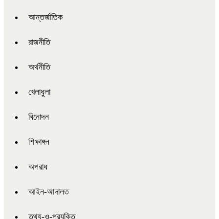
আন্তর্জাতিক
রাজনীতি
অর্থনীতি
খেলাধুলা
বিনোদন
শিক্ষাঙ্গন
অপরাধ
আইন-আদালত
তথ্য-ও-প্রযুক্তি