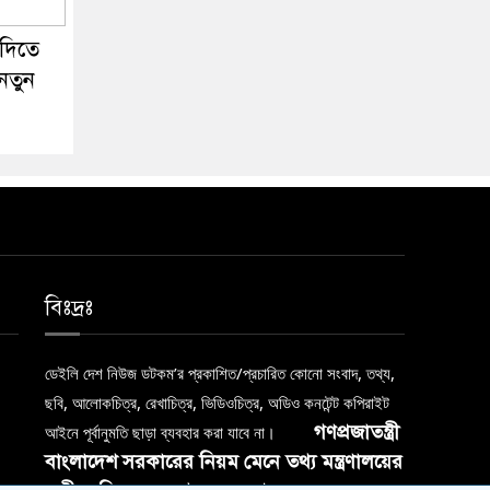
 দিতে
 নতুন
বিঃদ্রঃ
ডেইলি দেশ নিউজ ডটকম’র প্রকাশিত/প্রচারিত কোনো সংবাদ, তথ্য,
ছবি, আলোকচিত্র, রেখাচিত্র, ভিডিওচিত্র, অডিও কনটেন্ট কপিরাইট
গণপ্রজাতন্ত্রী
আইনে পূর্বানুমতি ছাড়া ব্যবহার করা যাবে না।
বাংলাদেশ সরকারের নিয়ম মেনে তথ্য মন্ত্রণালয়ের