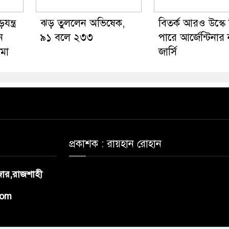
ন্ত্র
ঝড় তুললেন অভিষেক,
বিতর্ক আরও উস্কে
ন
৯১ বলে ২৩৩
পারে আর্জেন্টিনার
 মা
জার্সি
প্রকাশক : রায়হান রোহান
াজার,রাজশাহী
com