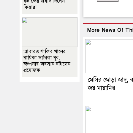
কটাক্ষের জবাব দিলেন
কিয়ারা
More News Of Th
আবারও শাকিব খানের
নায়িকা সাবিলা নূর,
জল্পনার অবসান ঘটালেন
প্রযোজক
মেসির জোড়া জাদু, 
জয় মায়ামির