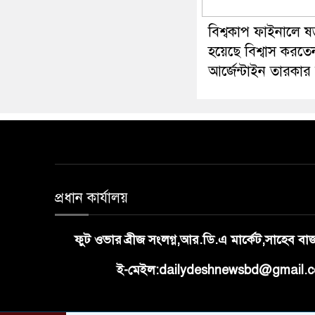
বিশ্বকাপ ফাইনালে ষড়য
হয়েছে বিশ্বাস করতে
আর্জেন্টাইন তারকার
প্রধান কার্যালয়
ফুট ওভার ব্রীজ সংলগ্ন,আর.ডি.এ মার্কেট,সাহেব ব
ই-মেইল:dailydeshnewsbd@gmail.