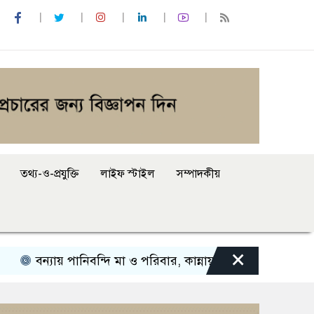
তথ্য-ও-প্রযুক্তি
লাইফ স্টাইল
সম্পাদকীয়
×
বন্যায় পানিবন্দি মা ও পরিবার, কান্নায় ভেঙে পড়লেন অভিনেত্রী