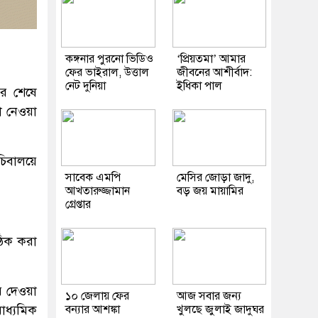
কঙ্গনার পুরনো ভিডিও
‘প্রিয়তমা’ আমার
ফের ভাইরাল, উত্তাল
জীবনের আশীর্বাদ:
নেট দুনিয়া
ইধিকা পাল
ের শেষে
ষা নেওয়া
সচিবালয়ে
সাবেক এমপি
মেসির জোড়া জাদু,
আখতারুজ্জামান
বড় জয় মায়ামির
গ্রেপ্তার
 ঠিক করা
ে দেওয়া
১০ জেলায় ফের
আজ সবার জন্য
বন্যার আশঙ্কা
খুলছে জুলাই জাদুঘর
মাধ্যমিক