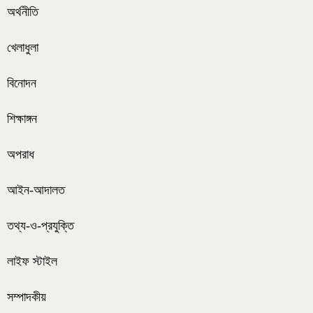
অর্থনীতি
খেলাধুলা
বিনোদন
শিক্ষাঙ্গন
অপরাধ
আইন-আদালত
তথ্য-ও-প্রযুক্তি
লাইফ স্টাইল
সম্পাদকীয়