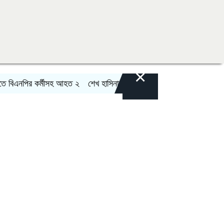
×
এনপির কর্মীসহ আহত ২
শেখ হাসিনার বক্তব্যে সমর্থন নেই ভারতের: জয়সওয়াল