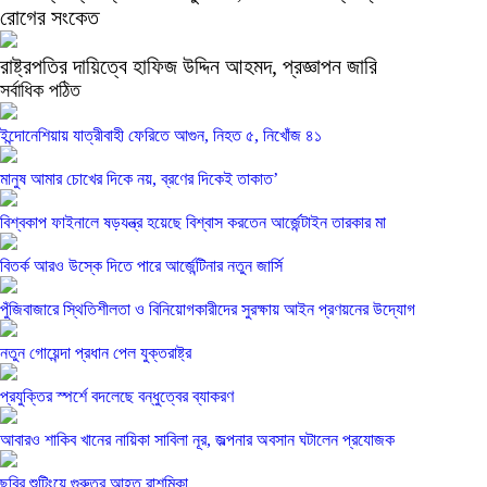
রোগের সংকেত
রাষ্ট্রপতির দায়িত্বে হাফিজ উদ্দিন আহমদ, প্রজ্ঞাপন জারি
সর্বাধিক পঠিত
ইন্দোনেশিয়ায় যাত্রীবাহী ফেরিতে আগুন, নিহত ৫, নিখোঁজ ৪১
মানুষ আমার চোখের দিকে নয়, ব্রণের দিকেই তাকাত’
বিশ্বকাপ ফাইনালে ষড়যন্ত্র হয়েছে বিশ্বাস করতেন আর্জেন্টাইন তারকার মা
বিতর্ক আরও উস্কে দিতে পারে আর্জেন্টিনার নতুন জার্সি
পুঁজিবাজারে স্থিতিশীলতা ও বিনিয়োগকারীদের সুরক্ষায় আইন প্রণয়নের উদ্যোগ
নতুন গোয়েন্দা প্রধান পেল যুক্তরাষ্ট্র
প্রযুক্তির স্পর্শে বদলেছে বন্ধুত্বের ব্যাকরণ
আবারও শাকিব খানের নায়িকা সাবিলা নূর, জল্পনার অবসান ঘটালেন প্রযোজক
ছবির শুটিংয়ে গুরুতর আহত রাশমিকা