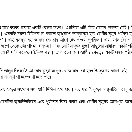
, তার মাঝ বরাবর রয়েছে একটি ফোলা অংশ। এমনিতে এটি নিয়ে কোনো সমস্যা নেই। ক
। এমনকি দ্রুত চিকিৎসা না করালে হৃদ্‌রোগে আক্রান্ত হয়ে রোগীর মৃত্যু পর্যন্ত
জম’। এই সমস্যা বড় আকার নেওয়ার আগে টের পাওয়া মুশকিল। এবং যখন টের পাও
 আগে থেকে টের পাওয়া সম্ভব। এবং সেটি সম্ভব বুড়ো আঙুলের সাধারণ একটি পর
ে এমনই দাবি করেছেন চিকিৎসকরা। তারা ৩০৫ জন রোগীর ক্ষেত্রে একটি সহজ পরীক্
দি তালুর ভিতরেই আপনার বুড়ো আঙুল থেকে যায়, তা হলে উদ্বেগের কারণ নেই। কিন
এর সমস্যা থাকলেও থাকতে পারে।
বং হাড়ের সংযোগ স্থলগুলি শিথিল হয়ে যায়। এর ফলেই বুড়ো আঙুলটিকে তালু বর
য়রটিক অ্যানিউরিজম’-এর পূর্বাভাস দিতে পারবে এবং রোগীর মৃত্যুর আশঙ্কা অন