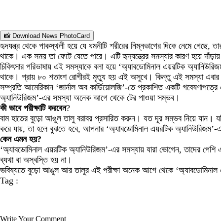
📸 Download News PhotoCard
হৃদযন্ত্র থেকে পাকস্থলী হয়ে যে ধমনীটি শরীরের নিম্নভাগের দিকে নেমে গেছে
থাকে। এক সময় তা ফেটে যেতে পারে। এটি হৃদ্‌যন্ত্রের সমস্যার কারণ হয়ে দাঁড়ায়
চিকিৎসার পরিভাষায় এই সমস্যাকে বলা হয়ে ‘অ্যাবডোমিনাল এয়রটিক অ্যানিউরি
থাকে। প্রায় ৮০ শতাংশ রোগীরই মৃত্যু হয় এই অসুখে। কিন্তু এই সমস্যা এবার
সম্প্রতি আমেরিকান ‘জার্নাল অব কার্ডিয়োলজি’-তে প্রকাশিত একটি গবেষণাপত্র
অ্যানিউরিজম’-এর সমস্যা অনেক আগে থেকে টের পাওয়া সম্ভব।
কী ভাবে পরীক্ষাটি করবেন
?
বাম হাতের বুড়ো আঙুল তালু বরাবর প্রসারিত করুন। যত দূর সম্ভব নিয়ে যান। য
করে যায়, তা হলে বুঝতে হবে, আপনার ‘অ্যাবডোমিনাল এয়রটিক অ্যানিউরিজম’-
কেন এমন হয়?
‘অ্যাবডোমিনাল এয়রটিক অ্যানিউরিজম’-এর সমস্যায় যারা ভোগেন, তাদের পেশি এ
ব্যথা বা অস্বস্তি হয় না।
ভবিষ্যতে বুড়ো আঙুল আর তালুর এই পরীক্ষা অনেক আগে থেকে ‘অ্যাবডোমিনাল এ
Tag :
Write Your Comment