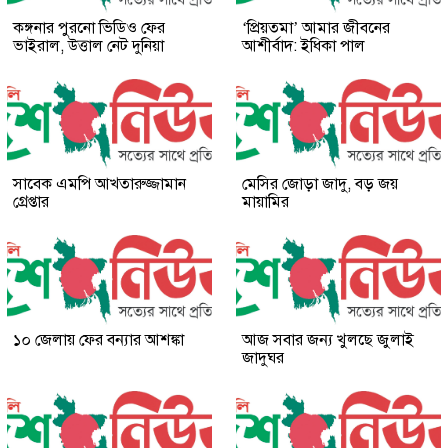
কঙ্গনার পুরনো ভিডিও ফের
‘প্রিয়তমা’ আমার জীবনের
ভাইরাল, উত্তাল নেট দুনিয়া
আশীর্বাদ: ইধিকা পাল
সাবেক এমপি আখতারুজ্জামান
মেসির জোড়া জাদু, বড় জয়
গ্রেপ্তার
মায়ামির
১০ জেলায় ফের বন্যার আশঙ্কা
আজ সবার জন্য খুলছে জুলাই
জাদুঘর