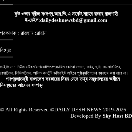
ফুট ওভার ব্রীজ সংলগ্ন,আর.ডি.এ মার্কেট,সাহেব বাজার,রাজশাহী
ই-মেইল:dailydeshnewsbd@gmail.com
প্রকাশক : রায়হান রোহান
বিঃদ্রঃ
ডেইলি দেশ নিউজ ডটকম’র প্রকাশিত/প্রচারিত কোনো সংবাদ, তথ্য, ছবি, আলোকচিত্র,
রেখাচিত্র, ভিডিওচিত্র, অডিও কনটেন্ট কপিরাইট আইনে পূর্বানুমতি ছাড়া ব্যবহার করা যাবে না।
গণপ্রজাতন্ত্রী বাংলাদেশ সরকারের নিয়ম মেনে তথ্য মন্ত্রণালয়ের অধীনে
নিবন্ধনের আবেদন সম্পন্ন
© All Rights Reserved ©DAILY DESH NEWS 2019-2026
Developed By
Sky Host BD