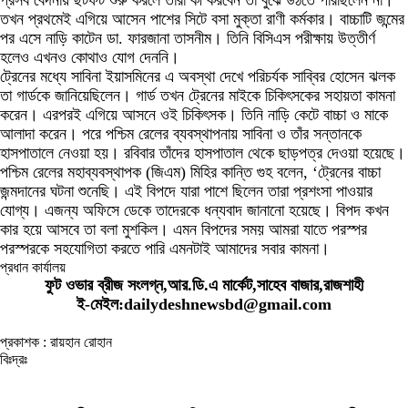
প্রসব বেদনায় ছটফট শুরু করলে তাঁরা কী করবেন তা বুঝে উঠতে পারছিলেন না।
তখন প্রথমেই এগিয়ে আসেন পাশের সিটে বসা মুক্তা রাণী কর্মকার। বাচ্চাটি জন্মের
পর এসে নাড়ি কাটেন ডা. ফারজানা তাসনীম। তিনি বিসিএস পরীক্ষায় উত্তীর্ণ
হলেও এখনও কোথাও যোগ দেননি।
ট্রেনের মধ্যে সাবিনা ইয়াসমিনের এ অবস্থা দেখে পরিচর্যক সাব্বির হোসেন ঝলক
তা গার্ডকে জানিয়েছিলেন। গার্ড তখন ট্রেনের মাইকে চিকিৎসকের সহায়তা কামনা
করেন। এরপরই এগিয়ে আসনে ওই চিকিৎসক। তিনি নাড়ি কেটে বাচ্চা ও মাকে
আলাদা করেন। পরে পশ্চিম রেলের ব্যবস্থাপনায় সাবিনা ও তাঁর সন্তানকে
হাসপাতালে নেওয়া হয়। রবিবার তাঁদের হাসপাতাল থেকে ছাড়পত্র দেওয়া হয়েছে।
পশ্চিম রেলের মহাব্যবস্থাপক (জিএম) মিহির কান্তি গুহ বলেন, ‘ট্রেনের বাচ্চা
জন্মদানের ঘটনা শুনেছি। এই বিপদে যারা পাশে ছিলেন তারা প্রশংসা পাওয়ার
যোগ্য। এজন্য অফিসে ডেকে তাদেরকে ধন্যবাদ জানানো হয়েছে। বিপদ কখন
কার হয়ে আসবে তা বলা মুশকিল। এমন বিপদের সময় আমরা যাতে পরস্পর
পরস্পরকে সহযোগিতা করতে পারি এমনটাই আমাদের সবার কামনা।
প্রধান কার্যালয়
ফুট ওভার ব্রীজ সংলগ্ন,আর.ডি.এ মার্কেট,সাহেব বাজার,রাজশাহী
ই-মেইল:dailydeshnewsbd@gmail.com
প্রকাশক : রায়হান রোহান
বিঃদ্রঃ
ডেইলি দেশ নিউজ ডটকম’র প্রকাশিত/প্রচারিত কোনো সংবাদ, তথ্য, ছবি, আলোকচিত্র,
রেখাচিত্র, ভিডিওচিত্র, অডিও কনটেন্ট কপিরাইট আইনে পূর্বানুমতি ছাড়া ব্যবহার করা যাবে না।