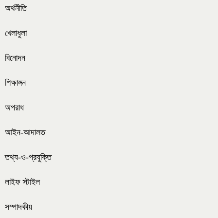
অর্থনীতি
খেলাধুলা
বিনোদন
শিক্ষাঙ্গন
অপরাধ
আইন-আদালত
তথ্য-ও-প্রযুক্তি
লাইফ স্টাইল
সম্পাদকীয়