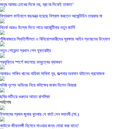
মানুষ আমার চোখের দিকে নয়, ব্রণের দিকেই তাকাত’
বিশ্বকাপ ফাইনালে ষড়যন্ত্র হয়েছে বিশ্বাস করতেন আর্জেন্টাইন তারকার মা
বিতর্ক আরও উস্কে দিতে পারে আর্জেন্টিনার নতুন জার্সি
পুঁজিবাজারে স্থিতিশীলতা ও বিনিয়োগকারীদের সুরক্ষায় আইন প্রণয়নের উদ্যোগ
নতুন গোয়েন্দা প্রধান পেল যুক্তরাষ্ট্র
প্রযুক্তির স্পর্শে বদলেছে বন্ধুত্বের ব্যাকরণ
আবারও শাকিব খানের নায়িকা সাবিলা নূর, জল্পনার অবসান ঘটালেন প্রযোজক
ঘনিষ্ঠ দৃশ্যে অভিনয় নিয়ে কটাক্ষের জবাব দিলেন কিয়ারা
ছবির শুটিংয়ে গুরুতর আহত রাশমিকা
সর্বশেষ
ইসলামের প্রথম জুমার খুতবায় যে বার্তা দেন মহানবী (সা.)
কাউকে জীবনসঙ্গী হিসেবে পাওয়ার জন্য দোয়া করা যাবে?