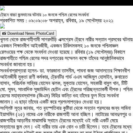
ট্রেনে বাচ্চা জন্মদানের ঘটনায় ১০ জনকে পশ্চিম রেলের সংবর্ধনা
প্রকাশিত সময় : ০৯:০৯:০৮ অপরাহ্ন, রবিবার, ১৯ সেপ্টেম্বর ২০২১
📸 Download News PhotoCard
খুলনা থেকে রাজশাহীগামী সাগরদাঁড়ি এক্সপ্রেস ট্রেনে নারীর সন্তান প্রসবের ঘটনায়
একজন শিক্ষানবীশ আইনজীবী, একজন চিকিৎসকসহ ১০ জনকে পশ্চিমাঞ্চল
রেলওয়ের পক্ষ থেকে সংবর্ধনা দেওয়া হয়েছে। রবিবার (১৯ সেপ্টেম্বর) বিকালে
রাজশাহীতে পশ্চিম রেলের সদর দপ্তরের সম্মেলন কক্ষে তাঁদের আনুষ্ঠানিকভাবে
সংবর্ধনা জানানো হয়।
সংবর্ধনাপ্রাপ্তরা হলেন- ডা. ফারজানা তাসনীম, পাবনা জজ আদালতের শিক্ষানবীশ
আইনজীবী মুক্তা রাণী কর্মকার, ট্রেনটির গার্ড এএম আজিমুল হোসাইন, রুবায়েত
হাসান, পরিচর্যক সাব্বির হোসেন ঝলক, মুক্তার হোসেন, সহকারী বাবুল খান, টিটি
মো. সুমন, সাংবাদিক সুজাউদ্দিন ছোটন এবং ট্রেনের পরিচ্ছন্নতাকর্মী দীপক। পশ্চিম
রেলের মহাব্যবস্থাপক (জিএম) মিহির কান্তি গুহ তাঁদের ফুল দিয়ে সংবর্ধনা
জানান। এ ছাড়া তাঁদের একটি করে প্রশংসাপত্রও দেওয়া হয়।
সংশ্লিষ্ট সূত্র জানায়, গত বৃহস্পতিবার কুষ্টিয়া থেকে সন্তান প্রসবের জন্য সাবিনা
ইয়াসমিন (২৫) নামের এক নারীকে রাজশাহী আনা হচ্ছিল। নাটোরের আবদুলপুর ও
রাজশাহীর আড়ানীর মাঝামাঝি স্থানে ট্রেনের মধ্যেই ওই নারী একটি মেয়ে
সন্তানের জন্ম দেন। ওই নারীর তার এক বোন ও চাচী ছিলেন। তবে ট্রেনের মধ্যে