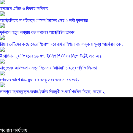
ইসলামে এতিম ও বিধবার অধিকার
অস্ট্রেলিয়ার নাগরিকত্ব পেলেন ইরানের সেই ২ নারী ফুটবলার
ফুটবলে নতুন অধ্যায় শুরু করলেন আর্জেন্টাইন তারকা
রিয়াল বেটিসের কাছে হেরে শিরোপা ধরে রাখার মিশনে বড় ধাক্কায় ক্ষুব্ধ আর্সেনাল কোচ
ইতালিয়ান চ্যাম্পিয়নের ১৬ গুণ, ইংলিশ প্রিমিয়ার লিগে উঠেই এত আয়
মাতৃত্বের অভিজ্ঞতায় নতুন সিনেমায় ‘হামিদা’ চরিত্রে প্রীতি জিনতা
প্রেমের আগে টম-জেন্ডায়ার বন্ধুত্বের অজানা ১০ তথ্য
লালপুরে অ্যাম্বুলেন্স-ভ্যান-ট্রলির ত্রিমুখী সংঘর্ষে শ্রমিক নিহত, আহত ২
প্রধান কার্যালয়