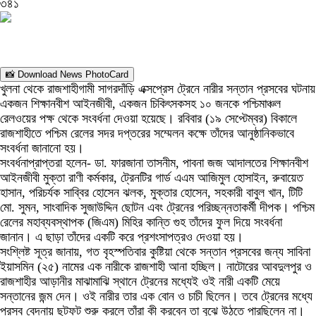
৩৪১
📸 Download News PhotoCard
খুলনা থেকে রাজশাহীগামী সাগরদাঁড়ি এক্সপ্রেস ট্রেনে নারীর সন্তান প্রসবের ঘটনায়
একজন শিক্ষানবীশ আইনজীবী, একজন চিকিৎসকসহ ১০ জনকে পশ্চিমাঞ্চল
রেলওয়ের পক্ষ থেকে সংবর্ধনা দেওয়া হয়েছে। রবিবার (১৯ সেপ্টেম্বর) বিকালে
রাজশাহীতে পশ্চিম রেলের সদর দপ্তরের সম্মেলন কক্ষে তাঁদের আনুষ্ঠানিকভাবে
সংবর্ধনা জানানো হয়।
সংবর্ধনাপ্রাপ্তরা হলেন- ডা. ফারজানা তাসনীম, পাবনা জজ আদালতের শিক্ষানবীশ
আইনজীবী মুক্তা রাণী কর্মকার, ট্রেনটির গার্ড এএম আজিমুল হোসাইন, রুবায়েত
হাসান, পরিচর্যক সাব্বির হোসেন ঝলক, মুক্তার হোসেন, সহকারী বাবুল খান, টিটি
মো. সুমন, সাংবাদিক সুজাউদ্দিন ছোটন এবং ট্রেনের পরিচ্ছন্নতাকর্মী দীপক। পশ্চিম
রেলের মহাব্যবস্থাপক (জিএম) মিহির কান্তি গুহ তাঁদের ফুল দিয়ে সংবর্ধনা
জানান। এ ছাড়া তাঁদের একটি করে প্রশংসাপত্রও দেওয়া হয়।
সংশ্লিষ্ট সূত্র জানায়, গত বৃহস্পতিবার কুষ্টিয়া থেকে সন্তান প্রসবের জন্য সাবিনা
ইয়াসমিন (২৫) নামের এক নারীকে রাজশাহী আনা হচ্ছিল। নাটোরের আবদুলপুর ও
রাজশাহীর আড়ানীর মাঝামাঝি স্থানে ট্রেনের মধ্যেই ওই নারী একটি মেয়ে
সন্তানের জন্ম দেন। ওই নারীর তার এক বোন ও চাচী ছিলেন। তবে ট্রেনের মধ্যে
প্রসব বেদনায় ছটফট শুরু করলে তাঁরা কী করবেন তা বুঝে উঠতে পারছিলেন না।