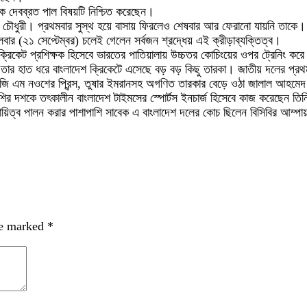
দক দেবব্রত পাল বিষয়টি নিশ্চিত করেছেন।
 চৌধুরী। প্রথমবার সুস্থ হয়ে বাসায় ফিরলেও শেষবার আর ফেরানো যায়নি তাকে। শু
বার (২১ সেপ্টেম্বর) চলেই গেলেন সর্বজন শ্রদ্ধেয় এই ক্রীড়াব্যক্তিত্ব।
্রিকেট প্রশিক্ষক হিসেবে ভারতের পাতিয়ালায় উচ্চতর কোচিংয়ের ওপর ট্রেনিং করে
। তার হাত ধরে বাংলাদেশ ক্রিকেটে এসেছে বড় বড় কিছু তারকা। জাতীয় দলের প্র
রু, জি এম নওশের প্রিন্স, তুষার ইমরানসহ অগণিত তারকার বেড়ে ওঠা জালাল আহমেদ
শির দশকে তৎকালীন বাংলাদেশ টাইমসের স্পোর্টস ইনচার্জ হিসেবে কাজ করেছেন তি
দায়িত্ব পালন করার পাশাপাশি সাবেক এ বাংলাদেশ দলের কোচ ছিলেন বিসিবির আম্পায়
re marked
*