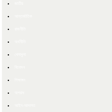
জাতীয়
আন্তর্জাতিক
রাজনীতি
অর্থনীতি
খেলাধুলা
বিনোদন
শিক্ষাঙ্গন
অপরাধ
আইন-আদালত