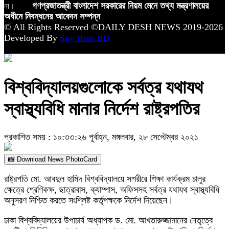
না।
গণপ্রজাতন্ত্রী বাংলাদেশ সরকারের নিয়ম মেনে তথ্য মন্ত্রণালয়ের
অধীনে নিবন্ধনের আবেদন সম্পন্ন
© All Rights Reserved ©DAILY DESH NEWS 2019-2026
Developed By
Sky Host BD
বিশ্ববিদ্যালয়গুলোকে সর্বত্র যথাযথ
স্বাস্থ্যবিধি মানার নির্দেশ রাষ্ট্রপতির
প্রকাশিত সময় : ১০:৩৩:২৬ পূর্বাহ্ন, মঙ্গলবার, ২৮ সেপ্টেম্বর ২০২১
📸 Download News PhotoCard
রাষ্ট্রপতি মো. আবদুল হামিদ বিশ্ববিদ্যালয়ে সশরীরে শিক্ষা কার্যক্রম চালুর
ক্ষেত্রে শ্রেণিকক্ষ, ছাত্রাবাস, ক্যাম্পাস, অফিসসহ সর্বত্র যথাযথ স্বাস্থ্যবিধি
অনুসরণ নিশ্চিত করতে সংশ্লিষ্ট কর্তৃপক্ষকে নির্দেশ দিয়েছেন।
ঢাকা বিশ্ববিদ্যালয়ের উপাচার্য অধ্যাপক ড. মো. আখতারুজ্জামানের নেতৃত্বে