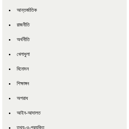
আন্তর্জাতিক
রাজনীতি
অর্থনীতি
খেলাধুলা
বিনোদন
শিক্ষাঙ্গন
অপরাধ
আইন-আদালত
তথ্য-ও-প্রযুক্তি