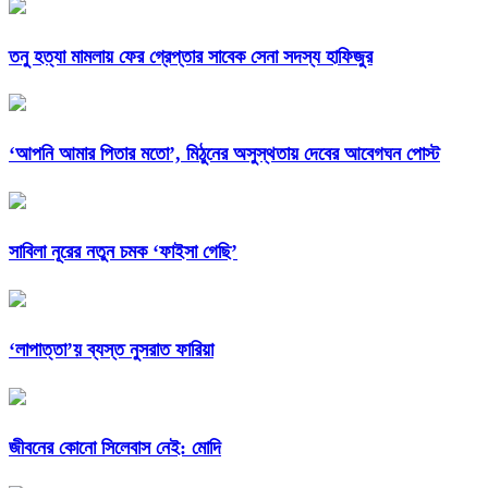
তনু হত্যা মামলায় ফের গ্রেপ্তার সাবেক সেনা সদস্য হাফিজুর
‘আপনি আমার পিতার মতো’, মিঠুনের অসুস্থতায় দেবের আবেগঘন পোস্ট
সাবিলা নূরের নতুন চমক ‘ফাইসা গেছি’
‘লাপাত্তা’য় ব্যস্ত নুসরাত ফারিয়া
জীবনের কোনো সিলেবাস নেই: মোদি