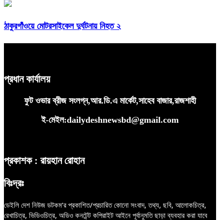
ঠাকুরগাঁওয়ে মোটরসাইকেল দুর্ঘটনায় নিহত ২
প্রধান কার্যালয়
ফুট ওভার ব্রীজ সংলগ্ন,আর.ডি.এ মার্কেট,সাহেব বাজার,রাজশাহী
ই-মেইল:dailydeshnewsbd@gmail.com
প্রকাশক : রায়হান রোহান
বিঃদ্রঃ
ডেইলি দেশ নিউজ ডটকম’র প্রকাশিত/প্রচারিত কোনো সংবাদ, তথ্য, ছবি, আলোকচিত্র,
রেখাচিত্র, ভিডিওচিত্র, অডিও কনটেন্ট কপিরাইট আইনে পূর্বানুমতি ছাড়া ব্যবহার করা যাবে