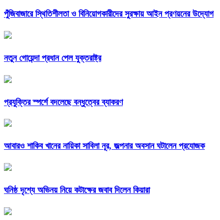
পুঁজিবাজারে স্থিতিশীলতা ও বিনিয়োগকারীদের সুরক্ষায় আইন প্রণয়নের উদ্যোগ
নতুন গোয়েন্দা প্রধান পেল যুক্তরাষ্ট্র
প্রযুক্তির স্পর্শে বদলেছে বন্ধুত্বের ব্যাকরণ
আবারও শাকিব খানের নায়িকা সাবিলা নূর, জল্পনার অবসান ঘটালেন প্রযোজক
ঘনিষ্ঠ দৃশ্যে অভিনয় নিয়ে কটাক্ষের জবাব দিলেন কিয়ারা