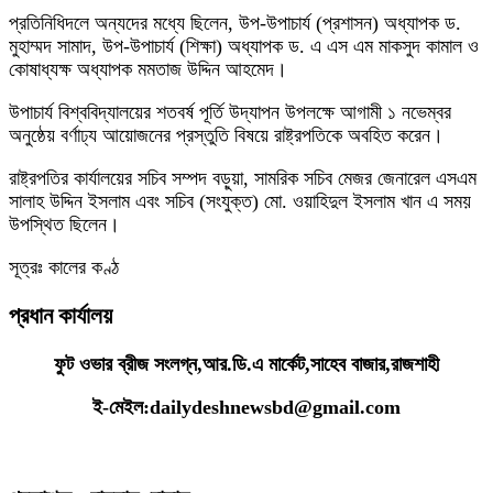
প্রতিনিধিদলে অন্যদের মধ্যে ছিলেন, উপ-উপাচার্য (প্রশাসন) অধ্যাপক ড.
মুহাম্মদ সামাদ, উপ-উপাচার্য (শিক্ষা) অধ্যাপক ড. এ এস এম মাকসুদ কামাল ও
কোষাধ্যক্ষ অধ্যাপক মমতাজ উদ্দিন আহমেদ।
উপাচার্য বিশ্ববিদ্যালয়ের শতবর্ষ পূর্তি উদ্‌যাপন উপলক্ষে আগামী ১ নভেম্বর
অনুষ্ঠেয় বর্ণাঢ্য আয়োজনের প্রস্তুতি বিষয়ে রাষ্ট্রপতিকে অবহিত করেন।
রাষ্ট্রপতির কার্যালয়ের সচিব সম্পদ বড়ুয়া, সামরিক সচিব মেজর জেনারেল এসএম
সালাহ উদ্দিন ইসলাম এবং সচিব (সংযুক্ত) মো. ওয়াহিদুল ইসলাম খান এ সময়
উপস্থিত ছিলেন।
সূত্রঃ কালের কণ্ঠ
প্রধান কার্যালয়
ফুট ওভার ব্রীজ সংলগ্ন,আর.ডি.এ মার্কেট,সাহেব বাজার,রাজশাহী
ই-মেইল:dailydeshnewsbd@gmail.com