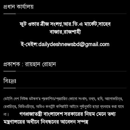
প্রধান কার্যালয়
ফুট ওভার ব্রীজ সংলগ্ন,আর.ডি.এ মার্কেট,সাহেব
বাজার,রাজশাহী
ই-মেইল:dailydeshnewsbd@gmail.com
প্রকাশক : রায়হান রোহান
বিঃদ্রঃ
ডেইলি দেশ নিউজ ডটকম’র প্রকাশিত/প্রচারিত কোনো সংবাদ, তথ্য, ছবি, আলোকচিত্র,
রেখাচিত্র, ভিডিওচিত্র, অডিও কনটেন্ট কপিরাইট আইনে পূর্বানুমতি ছাড়া ব্যবহার করা যাবে
গণপ্রজাতন্ত্রী বাংলাদেশ সরকারের নিয়ম মেনে তথ্য
না।
মন্ত্রণালয়ের অধীনে নিবন্ধনের আবেদন সম্পন্ন