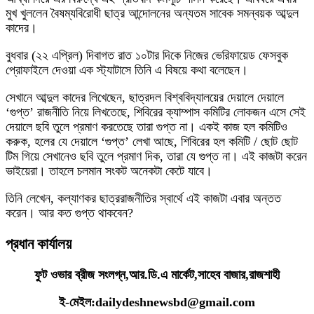
মুখ খুললেন বৈষম্যবিরোধী ছাত্র আন্দোলনের অন্যতম সাবেক সমন্বয়ক আব্দুল
কাদের।
বুধবার (২২ এপ্রিল) দিবাগত রাত ১০টার দিকে নিজের ভেরিফায়েড ফেসবুক
প্রোফাইলে দেওয়া এক স্ট্যাটাসে তিনি এ বিষয়ে কথা বলেছেন।
সেখানে আব্দুল কাদের লিখেছেন, ছাত্রদল বিশ্ববিদ্যালয়ের দেয়ালে দেয়ালে
‌‘গুপ্ত’ রাজনীতি নিয়ে লিখতেছে, শিবিরের ক্যাম্পাস কমিটির লোকজন এসে সেই
দেয়ালে ছবি তুলে প্রমাণ করতেছে তারা গুপ্ত না। একই কাজ হল কমিটিও
করুক, হলের যে দেয়ালে ‘গুপ্ত’ লেখা আছে, শিবিরের হল কমিটি / ছোট ছোট
টিম গিয়ে সেখানেও ছবি তুলে প্রমাণ দিক, তারা যে গুপ্ত না। এই কাজটা করেন
ভাইয়েরা। তাহলে চলমান সংকট অনেকটা কেটে যাবে।
তিনি লেখেন, কল্যাণকর ছাত্ররাজনীতির স্বার্থে এই কাজটা এবার অন্তত
করেন। আর কত গুপ্ত থাকবেন?
প্রধান কার্যালয়
ফুট ওভার ব্রীজ সংলগ্ন,আর.ডি.এ মার্কেট,সাহেব বাজার,রাজশাহী
ই-মেইল:dailydeshnewsbd@gmail.com