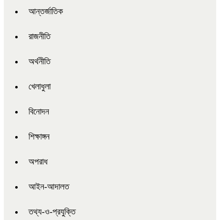
আন্তর্জাতিক
রাজনীতি
অর্থনীতি
খেলাধুলা
বিনোদন
শিক্ষাঙ্গন
অপরাধ
আইন-আদালত
তথ্য-ও-প্রযুক্তি