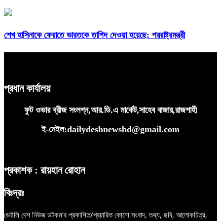
শেখ হাসিনাকে ফেরাতে ভারতকে তাগিদ দেওয়া হয়েছে: পররাষ্ট্রমন্ত্রী
প্রধান কার্যালয়
ফুট ওভার ব্রীজ সংলগ্ন,আর.ডি.এ মার্কেট,সাহেব বাজার,রাজশাহী
ই-মেইল:dailydeshnewsbd@gmail.com
প্রকাশক : রায়হান রোহান
বিঃদ্রঃ
ডেইলি দেশ নিউজ ডটকম’র প্রকাশিত/প্রচারিত কোনো সংবাদ, তথ্য, ছবি, আলোকচিত্র,