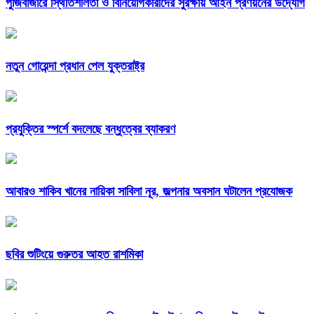
পুঁজিবাজারে স্থিতিশীলতা ও বিনিয়োগকারীদের সুরক্ষায় আইন প্রণয়নের উদ্যোগ
নতুন গোয়েন্দা প্রধান পেল যুক্তরাষ্ট্র
প্রযুক্তির স্পর্শে বদলেছে বন্ধুত্বের ব্যাকরণ
আবারও শাকিব খানের নায়িকা সাবিলা নূর, জল্পনার অবসান ঘটালেন প্রযোজক
ছবির শুটিংয়ে গুরুতর আহত রাশমিকা