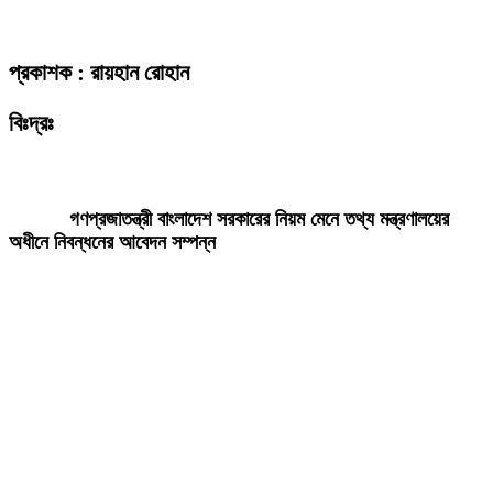
প্রকাশক : রায়হান রোহান
বিঃদ্রঃ
ডেইলি দেশ নিউজ ডটকম’র প্রকাশিত/প্রচারিত কোনো সংবাদ, তথ্য, ছবি, আলোকচিত্র,
রেখাচিত্র, ভিডিওচিত্র, অডিও কনটেন্ট কপিরাইট আইনে পূর্বানুমতি ছাড়া ব্যবহার করা যাবে
না।
গণপ্রজাতন্ত্রী বাংলাদেশ সরকারের নিয়ম মেনে তথ্য মন্ত্রণালয়ের
অধীনে নিবন্ধনের আবেদন সম্পন্ন