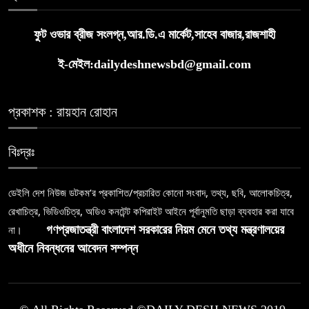
ফুট ওভার ব্রীজ সংলগ্ন,আর.ডি.এ মার্কেট,সাহেব বাজার,রাজশাহী
ই-মেইল:dailydeshnewsbd@gmail.com
প্রকাশক : রায়হান রোহান
বিঃদ্রঃ
ডেইলি দেশ নিউজ ডটকম’র প্রকাশিত/প্রচারিত কোনো সংবাদ, তথ্য, ছবি, আলোকচিত্র,
রেখাচিত্র, ভিডিওচিত্র, অডিও কনটেন্ট কপিরাইট আইনে পূর্বানুমতি ছাড়া ব্যবহার করা যাবে
না।
গণপ্রজাতন্ত্রী বাংলাদেশ সরকারের নিয়ম মেনে তথ্য মন্ত্রণালয়ের
অধীনে নিবন্ধনের আবেদন সম্পন্ন