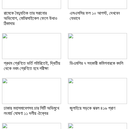
রামেকে বৈদ্যুতিক তার সরানোর
এসএসসির ফল ১০ আগস্ট, দেখবেন
অভিযোগ, মোটরসাইকেল ফেলে উধাও
যেভাবে
ঠিকাদার
প্রথম শ্রেণিতে ভর্তি লটারিতেই, দ্বিতীয়
ডিএমপির ৭ সহকারী কমিশনারকে বদলি
থেকে নবম শ্রেণিতে হবে পরীক্ষা
ঢাকায় মহাসমাবেশসহ চার সিটি অভিমুখে
জুলাইয়ে সড়কে ঝরল ৪১৬ প্রাণ
লংমার্চ ঘোষণা ১১ দলীয় ঐক্যের