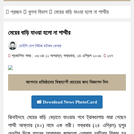
প্রচ্ছদ
খুলনা বিভাগ
মেয়ের বাড়ি যাওয়া হলো না শাম্মীর
মেয়ের বাড়ি যাওয়া হলো না শাম্মীর
ডেইলি দেশ নিউজ ডটকম ডেস্ক
প্রকাশিত সময় : ০৬:৩৪:১১ অপরাহ্ন, শুক্রবার, ২৪ এপ্রিল ২০২৬
১৩৭
📸 Download News PhotoCard
ঝিনাইদহে মেয়ের বাড়ি বেড়াতে যাওয়ার পথে ট্রাকচাপায় মারা গেছেন
শাম্মী আক্তার (৪০) নামে এক নারী। শুক্রবার (২৪ এপ্রিল) দুপুর
দেড়টার দিকে শহরের আরাপপুর জামতলা এলাকায় দুর্ঘটনার শিকার হন