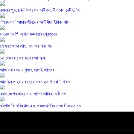
কঙ্গনার পুরনো ভিডিও ফের ভাইরাল, উত্তাল নেট দুনিয়া
‘প্রিয়তমা’ আমার জীবনের আশীর্বাদ: ইধিকা পাল
সাবেক এমপি আখতারুজ্জামান গ্রেপ্তার
মেসির জোড়া জাদু, বড় জয় মায়ামির
১০ জেলায় ফের বন্যার আশঙ্কা
আজ সবার জন্য খুলছে জুলাই জাদুঘর
আতঙ্কিত হওয়ার চেয়ে এখন হতাশা বেশি: বাঁধন
বাংলাদেশের জন্য মায়া লাগে: জাকিয়া বারী মম
বরিশাল বিশ্ববিদ্যালয়ে ছাত্রদল-শিবির সংঘর্ষে আহত ১০