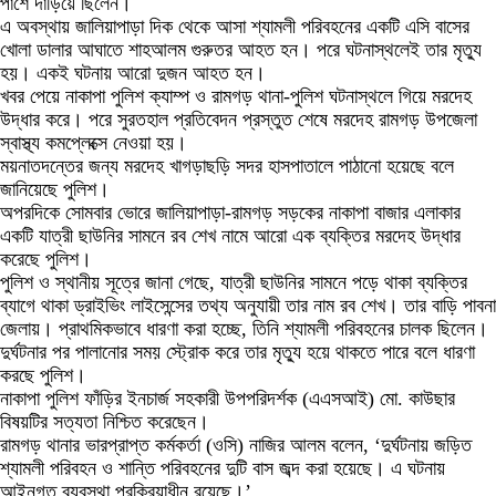
পাশে দাঁড়িয়ে ছিলেন।
এ অবস্থায় জালিয়াপাড়া দিক থেকে আসা শ্যামলী পরিবহনের একটি এসি বাসের
খোলা ডালার আঘাতে শাহআলম গুরুতর আহত হন। পরে ঘটনাস্থলেই তার মৃত্যু
হয়। একই ঘটনায় আরো দুজন আহত হন।
খবর পেয়ে নাকাপা পুলিশ ক্যাম্প ও রামগড় থানা-পুলিশ ঘটনাস্থলে গিয়ে মরদেহ
উদ্ধার করে। পরে সুরতহাল প্রতিবেদন প্রস্তুত শেষে মরদেহ রামগড় উপজেলা
স্বাস্থ্য কমপ্লেক্সে নেওয়া হয়।
ময়নাতদন্তের জন্য মরদেহ খাগড়াছড়ি সদর হাসপাতালে পাঠানো হয়েছে বলে
জানিয়েছে পুলিশ।
অপরদিকে সোমবার ভোরে জালিয়াপাড়া-রামগড় সড়কের নাকাপা বাজার এলাকার
একটি যাত্রী ছাউনির সামনে রব শেখ নামে আরো এক ব্যক্তির মরদেহ উদ্ধার
করেছে পুলিশ।
পুলিশ ও স্থানীয় সূত্রে জানা গেছে, যাত্রী ছাউনির সামনে পড়ে থাকা ব্যক্তির
ব্যাগে থাকা ড্রাইভিং লাইসেন্সের তথ্য অনুযায়ী তার নাম রব শেখ। তার বাড়ি পাবনা
জেলায়। প্রাথমিকভাবে ধারণা করা হচ্ছে, তিনি শ্যামলী পরিবহনের চালক ছিলেন।
দুর্ঘটনার পর পালানোর সময় স্ট্রোক করে তার মৃত্যু হয়ে থাকতে পারে বলে ধারণা
করছে পুলিশ।
নাকাপা পুলিশ ফাঁড়ির ইনচার্জ সহকারী উপপরিদর্শক (এএসআই) মো. কাউছার
বিষয়টির সত্যতা নিশ্চিত করেছেন।
রামগড় থানার ভারপ্রাপ্ত কর্মকর্তা (ওসি) নাজির আলম বলেন, ‘দুর্ঘটনায় জড়িত
শ্যামলী পরিবহন ও শান্তি পরিবহনের দুটি বাস জব্দ করা হয়েছে। এ ঘটনায়
আইনগত ব্যবস্থা প্রক্রিয়াধীন রয়েছে।’