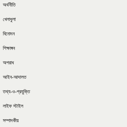
অর্থনীতি
খেলাধুলা
বিনোদন
শিক্ষাঙ্গন
অপরাধ
আইন-আদালত
তথ্য-ও-প্রযুক্তি
লাইফ স্টাইল
সম্পাদকীয়