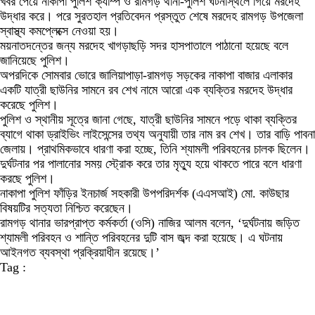
খবর পেয়ে নাকাপা পুলিশ ক্যাম্প ও রামগড় থানা-পুলিশ ঘটনাস্থলে গিয়ে মরদেহ
উদ্ধার করে। পরে সুরতহাল প্রতিবেদন প্রস্তুত শেষে মরদেহ রামগড় উপজেলা
স্বাস্থ্য কমপ্লেক্সে নেওয়া হয়।
ময়নাতদন্তের জন্য মরদেহ খাগড়াছড়ি সদর হাসপাতালে পাঠানো হয়েছে বলে
জানিয়েছে পুলিশ।
অপরদিকে সোমবার ভোরে জালিয়াপাড়া-রামগড় সড়কের নাকাপা বাজার এলাকার
একটি যাত্রী ছাউনির সামনে রব শেখ নামে আরো এক ব্যক্তির মরদেহ উদ্ধার
করেছে পুলিশ।
পুলিশ ও স্থানীয় সূত্রে জানা গেছে, যাত্রী ছাউনির সামনে পড়ে থাকা ব্যক্তির
ব্যাগে থাকা ড্রাইভিং লাইসেন্সের তথ্য অনুযায়ী তার নাম রব শেখ। তার বাড়ি পাবনা
জেলায়। প্রাথমিকভাবে ধারণা করা হচ্ছে, তিনি শ্যামলী পরিবহনের চালক ছিলেন।
দুর্ঘটনার পর পালানোর সময় স্ট্রোক করে তার মৃত্যু হয়ে থাকতে পারে বলে ধারণা
করছে পুলিশ।
নাকাপা পুলিশ ফাঁড়ির ইনচার্জ সহকারী উপপরিদর্শক (এএসআই) মো. কাউছার
বিষয়টির সত্যতা নিশ্চিত করেছেন।
রামগড় থানার ভারপ্রাপ্ত কর্মকর্তা (ওসি) নাজির আলম বলেন, ‘দুর্ঘটনায় জড়িত
শ্যামলী পরিবহন ও শান্তি পরিবহনের দুটি বাস জব্দ করা হয়েছে। এ ঘটনায়
আইনগত ব্যবস্থা প্রক্রিয়াধীন রয়েছে।’
Tag :