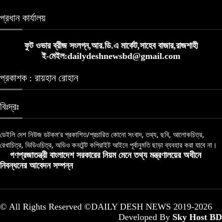
প্রধান কার্যালয়
ফুট ওভার ব্রীজ সংলগ্ন,আর.ডি.এ মার্কেট,সাহেব বাজার,রাজশাহী
ই-মেইল:dailydeshnewsbd@gmail.com
প্রকাশক : রায়হান রোহান
বিঃদ্রঃ
ডেইলি দেশ নিউজ ডটকম’র প্রকাশিত/প্রচারিত কোনো সংবাদ, তথ্য, ছবি, আলোকচিত্র,
রেখাচিত্র, ভিডিওচিত্র, অডিও কনটেন্ট কপিরাইট আইনে পূর্বানুমতি ছাড়া ব্যবহার করা যাবে না।
গণপ্রজাতন্ত্রী বাংলাদেশ সরকারের নিয়ম মেনে তথ্য মন্ত্রণালয়ের অধীনে
নিবন্ধনের আবেদন সম্পন্ন
© All Rights Reserved ©DAILY DESH NEWS 2019-2026
Developed By
Sky Host BD