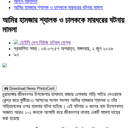
আইন-আদালত
আমির হামজার শ্যালক ও চালককে মারধরের ঘটনায় মামলা
আমির হামজার শ্যালক ও চালককে মারধরের ঘটনায়
মামলা
ডেইলি দেশ নিউজ ডটকম ডেস্ক
প্রকাশিত সময় : ০৪:০৭:৫৭ অপরাহ্ন, মঙ্গলবার, ২ জুন ২০২৬
৯৩
📸 Download News PhotoCard
চুয়াডাঙ্গার জীবননগর উপজেলার হাসাদাহ বাজার এলাকায় গাড়ি সাইড দেওয়াকে
কেন্দ্র করে কুষ্টিয়া-৩ আসনের সংসদ সদস্য আমির হামজার শ্যালক ও তাঁর
গাড়িচালকের ওপর হামলার ঘটনা ঘটেছে। এই ঘটনায় ৩ জনের নাম উল্লেখসহ
অজ্ঞাত আরও ১-২ জনকে আসামি করে জীবননগর থানায় একটি মামলা দায়ের
করা হয়েছে