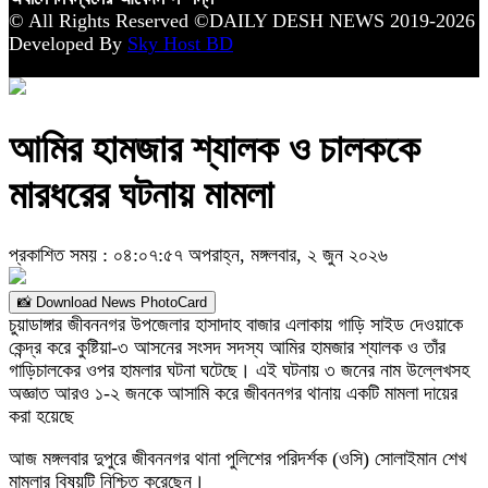
© All Rights Reserved ©DAILY DESH NEWS 2019-2026
Developed By
Sky Host BD
আমির হামজার শ্যালক ও চালককে
মারধরের ঘটনায় মামলা
প্রকাশিত সময় : ০৪:০৭:৫৭ অপরাহ্ন, মঙ্গলবার, ২ জুন ২০২৬
📸 Download News PhotoCard
চুয়াডাঙ্গার জীবননগর উপজেলার হাসাদাহ বাজার এলাকায় গাড়ি সাইড দেওয়াকে
কেন্দ্র করে কুষ্টিয়া-৩ আসনের সংসদ সদস্য আমির হামজার শ্যালক ও তাঁর
গাড়িচালকের ওপর হামলার ঘটনা ঘটেছে। এই ঘটনায় ৩ জনের নাম উল্লেখসহ
অজ্ঞাত আরও ১-২ জনকে আসামি করে জীবননগর থানায় একটি মামলা দায়ের
করা হয়েছে
আজ মঙ্গলবার দুপুরে জীবননগর থানা পুলিশের পরিদর্শক (ওসি) সোলাইমান শেখ
মামলার বিষয়টি নিশ্চিত করেছেন।