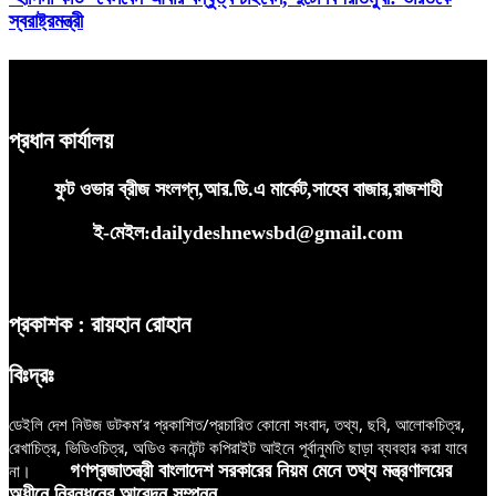
স্বরাষ্ট্রমন্ত্রী
প্রধান কার্যালয়
ফুট ওভার ব্রীজ সংলগ্ন,আর.ডি.এ মার্কেট,সাহেব বাজার,রাজশাহী
ই-মেইল:dailydeshnewsbd@gmail.com
প্রকাশক : রায়হান রোহান
বিঃদ্রঃ
ডেইলি দেশ নিউজ ডটকম’র প্রকাশিত/প্রচারিত কোনো সংবাদ, তথ্য, ছবি, আলোকচিত্র,
রেখাচিত্র, ভিডিওচিত্র, অডিও কনটেন্ট কপিরাইট আইনে পূর্বানুমতি ছাড়া ব্যবহার করা যাবে
না।
গণপ্রজাতন্ত্রী বাংলাদেশ সরকারের নিয়ম মেনে তথ্য মন্ত্রণালয়ের
অধীনে নিবন্ধনের আবেদন সম্পন্ন