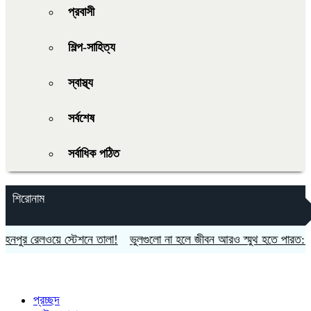
প্রবাসী
শিল্প-সাহিত্য
স্বাস্থ্য
সর্বশেষ
সর্বাধিক পঠিত
শিরোনাম
র রেলওয়ে স্টেশনে তালা!
ভুলগুলো না হলে জীবন আরও স্মুথ হতে পারত: শাকিব 
প্রচ্ছদ