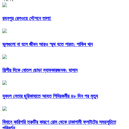
রহনপুর রেলওয়ে স্টেশনে তালা!
ভুলগুলো না হলে জীবন আরও স্মুথ হতে পারত: শাকিব খান
শিল্পীর দিকে বোতল ছোড়া ন্যাক্কারজনক: হাসান
যুবদল নেতার ছুরিকাঘাতে আহত শিবিরকর্মীর ৪৮ দিন পর মৃত্যু
বিমানে কারিগরি ত্রুটির কারণে রোম থেকে ঢাকাগামী ফ্লাইটের সময়সূচিতে
পরিবর্তন