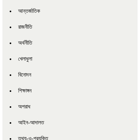
আন্তর্জাতিক
রাজনীতি
অর্থনীতি
খেলাধুলা
বিনোদন
শিক্ষাঙ্গন
অপরাধ
আইন-আদালত
তথ্য-ও-প্রযুক্তি