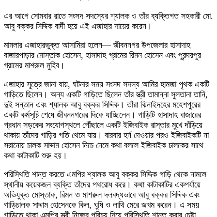
এর আগে সোমবার রাতে সংসদ সদস্যের শ্যালক ও তাঁর ব্যক্তিগত সহকারী মো.
আবু বক্কর সিদ্দিক বাদী হয়ে এই এজাহার দায়ের করেন।
মামলার এজাহারভুক্ত আসামিরা হলেন— জীবননগর উপজেলার হাসাদাহ
বাজারপাড়ার মোস্তাক হোসেন, হাসাদাহ গ্রামের রিমন হোসেন এবং পুরন্দরপুর
গ্রামের মাশরুল মুহিব।
এজাহার সূত্রে জানা যায়, ঘটনার সময় সংসদ সদস্য আমির হামজা পৃথক একটি
গাড়িতে ছিলেন। অন্য একটি গাড়িতে ছিলেন তাঁর স্ত্রী তামান্না সুলতানা তানি,
দুই সন্তান এবং শ্যালক আবু বক্কর সিদ্দিক। তাঁরা ঝিনাইদহের মহেশপুরের
একটি কর্মসূচি শেষে জীবননগরের দিকে যাচ্ছিলেন। গাড়িটি হাসাদাহ বাজারের
প্রধান সড়কের সংযোগস্থলে পৌঁছালে একটি ইজিবাইক রাস্তার মুখে দাঁড়িয়ে
থাকায় তাঁদের গাড়ির গতি থেমে যায়। বারবার হর্ন দেওয়ার পরও ইজিবাইকটি না
সরানোয় চালক সাদ্দাম হোসেন নিচে নেমে কথা বললে ইজিবাইক চালকের সাথে
কথা কাটাকাটি শুরু হয়।
পরিস্থিতি শান্ত করতে এমপির শ্যালক আবু বক্কর সিদ্দিক গাড়ি থেকে নামলে
স্থানীয় কয়েকজন ব্যক্তি তাঁদের পথরোধ করে। কথা কাটাকাটির একপর্যায়ে
অভিযুক্ত মোস্তাক, রিমন ও মাশরুল দলবদ্ধভাবে আবু বক্কর সিদ্দিক এবং
গাড়িচালক সাদ্দাম হোসেনকে কিল, ঘুষি ও লাথি মেরে জখম করেন। এ সময়
গাড়িতে থাকা এমপির স্ত্রী নিজের পরিচয় দিয়ে পরিস্থিতি শান্ত করার চেষ্টা