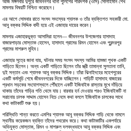
আজ মঙ্গলবার দুপুরে জীবননগর থানা পুলিশের পরিদর্শক (ওসি) সোলাইমান শেখ
মামলার বিষয়টি নিশ্চিত করেছেন।
এর আগে সোমবার রাতে সংসদ সদস্যের শ্যালক ও তাঁর ব্যক্তিগত সহকারী মো.
আবু বক্কর সিদ্দিক বাদী হয়ে এই এজাহার দায়ের করেন।
মামলার এজাহারভুক্ত আসামিরা হলেন— জীবননগর উপজেলার হাসাদাহ
বাজারপাড়ার মোস্তাক হোসেন, হাসাদাহ গ্রামের রিমন হোসেন এবং পুরন্দরপুর
গ্রামের মাশরুল মুহিব।
এজাহার সূত্রে জানা যায়, ঘটনার সময় সংসদ সদস্য আমির হামজা পৃথক একটি
গাড়িতে ছিলেন। অন্য একটি গাড়িতে ছিলেন তাঁর স্ত্রী তামান্না সুলতানা তানি,
দুই সন্তান এবং শ্যালক আবু বক্কর সিদ্দিক। তাঁরা ঝিনাইদহের মহেশপুরের
একটি কর্মসূচি শেষে জীবননগরের দিকে যাচ্ছিলেন। গাড়িটি হাসাদাহ বাজারের
প্রধান সড়কের সংযোগস্থলে পৌঁছালে একটি ইজিবাইক রাস্তার মুখে দাঁড়িয়ে
থাকায় তাঁদের গাড়ির গতি থেমে যায়। বারবার হর্ন দেওয়ার পরও ইজিবাইকটি না
সরানোয় চালক সাদ্দাম হোসেন নিচে নেমে কথা বললে ইজিবাইক চালকের সাথে
কথা কাটাকাটি শুরু হয়।
পরিস্থিতি শান্ত করতে এমপির শ্যালক আবু বক্কর সিদ্দিক গাড়ি থেকে নামলে
স্থানীয় কয়েকজন ব্যক্তি তাঁদের পথরোধ করে। কথা কাটাকাটির একপর্যায়ে
অভিযুক্ত মোস্তাক, রিমন ও মাশরুল দলবদ্ধভাবে আবু বক্কর সিদ্দিক এবং