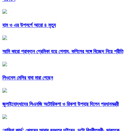
হাম ও এর উপসর্গে আরো ৪ মৃত্যু
আমি কারো প্রাক্তন প্রেমিকা হয়ে গেলাম, কপিলের সঙ্গে বিচ্ছেদ নিয়ে প্রীতি
লিওনেল মেসির বাবা মারা গেছেন
জুলাইযোদ্ধাদের সিএনজি অটোরিকশা ও রিকশা উপহার দিলেন প্রধানমন্ত্রী
‘হাসিনা কার্ড’ খেলবেন আবার বন্ধুত্ব চাইবেন, দুটো বিপরীতমুখী: ভারতকে