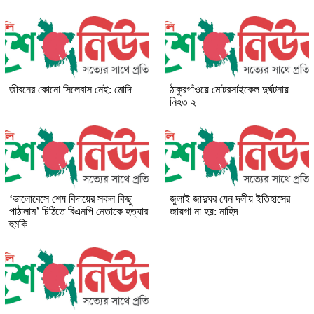
জীবনের কোনো সিলেবাস নেই: মোদি
ঠাকুরগাঁওয়ে মোটরসাইকেল দুর্ঘটনায়
নিহত ২
‘ভালোবেসে শেষ বিদায়ের সকল কিছু
জুলাই জাদুঘর যেন দলীয় ইতিহাসের
পাঠালাম’ চিঠিতে বিএনপি নেতাকে হত্যার
জায়গা না হয়: নাহিদ
হুমকি