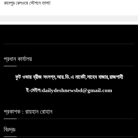
রহনপুর রেলওয়ে স্টেশনে তালা!
প্রধান কার্যালয়
ফুট ওভার ব্রীজ সংলগ্ন,আর.ডি.এ মার্কেট,সাহেব বাজার,রাজশাহী
ই-মেইল:dailydeshnewsbd@gmail.com
প্রকাশক : রায়হান রোহান
বিঃদ্রঃ