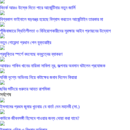
বিতর্ক আরও উস্কে দিতে পারে আর্জেন্টিনার নতুন জার্সি
বিশ্বকাপ ফাইনালে ষড়যন্ত্র হয়েছে বিশ্বাস করতেন আর্জেন্টাইন তারকার মা
পুঁজিবাজারে স্থিতিশীলতা ও বিনিয়োগকারীদের সুরক্ষায় আইন প্রণয়নের উদ্যোগ
নতুন গোয়েন্দা প্রধান পেল যুক্তরাষ্ট্র
প্রযুক্তির স্পর্শে বদলেছে বন্ধুত্বের ব্যাকরণ
আবারও শাকিব খানের নায়িকা সাবিলা নূর, জল্পনার অবসান ঘটালেন প্রযোজক
ঘনিষ্ঠ দৃশ্যে অভিনয় নিয়ে কটাক্ষের জবাব দিলেন কিয়ারা
ছবির শুটিংয়ে গুরুতর আহত রাশমিকা
সর্বশেষ
ইসলামের প্রথম জুমার খুতবায় যে বার্তা দেন মহানবী (সা.)
কাউকে জীবনসঙ্গী হিসেবে পাওয়ার জন্য দোয়া করা যাবে?
ইসলামে এতিম ও বিধবার অধিকার