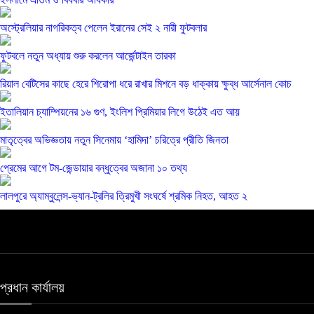
অস্ট্রেলিয়ার নাগরিকত্ব পেলেন ইরানের সেই ২ নারী ফুটবলার
ফুটবলে নতুন অধ্যায় শুরু করলেন আর্জেন্টাইন তারকা
রিয়াল বেটিসের কাছে হেরে শিরোপা ধরে রাখার মিশনে বড় ধাক্কায় ক্ষুব্ধ আর্সেনাল কোচ
ইতালিয়ান চ্যাম্পিয়নের ১৬ গুণ, ইংলিশ প্রিমিয়ার লিগে উঠেই এত আয়
মাতৃত্বের অভিজ্ঞতায় নতুন সিনেমায় ‘হামিদা’ চরিত্রে প্রীতি জিনতা
প্রেমের আগে টম-জেন্ডায়ার বন্ধুত্বের অজানা ১০ তথ্য
লালপুরে অ্যাম্বুলেন্স-ভ্যান-ট্রলির ত্রিমুখী সংঘর্ষে শ্রমিক নিহত, আহত ২
প্রধান কার্যালয়