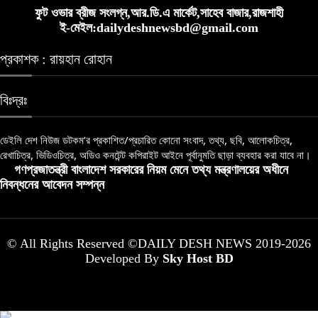
ফুট ওভার ব্রীজ সংলগ্ন,আর.ডি.এ মার্কেট,সাহেব বাজার,রাজশাহী
ই-মেইল:dailydeshnewsbd@gmail.com
প্রকাশক : রায়হান রোহান
বিঃদ্রঃ
ডেইলি দেশ নিউজ ডটকম’র প্রকাশিত/প্রচারিত কোনো সংবাদ, তথ্য, ছবি, আলোকচিত্র,
রেখাচিত্র, ভিডিওচিত্র, অডিও কনটেন্ট কপিরাইট আইনে পূর্বানুমতি ছাড়া ব্যবহার করা যাবে না।
গণপ্রজাতন্ত্রী বাংলাদেশ সরকারের নিয়ম মেনে তথ্য মন্ত্রণালয়ের অধীনে
নিবন্ধনের আবেদন সম্পন্ন
© All Rights Reserved ©DAILY DESH NEWS 2019-2026
Developed By
Sky Host BD