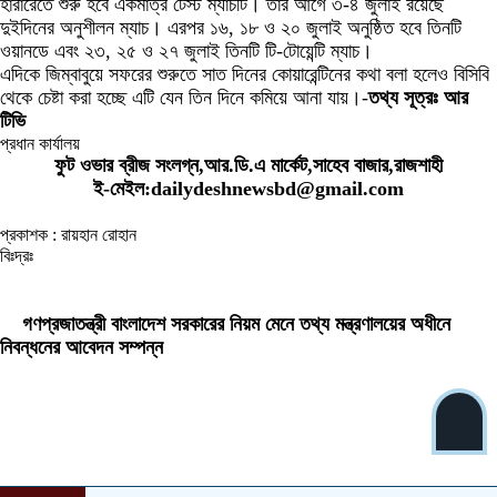
হারারেতে শুরু হবে একমাত্র টেস্ট ম্যাচটি। তার আগে ৩-৪ জুলাই রয়েছে
দুইদিনের অনুশীলন ম্যাচ। এরপর ১৬, ১৮ ও ২০ জুলাই অনুষ্ঠিত হবে তিনটি
ওয়ানডে এবং ২৩, ২৫ ও ২৭ জুলাই তিনটি টি-টোয়েন্টি ম্যাচ।
এদিকে জিম্বাবুয়ে সফরের শুরুতে সাত দিনের কোয়ারেন্টিনের কথা বলা হলেও বিসিবি
থেকে চেষ্টা করা হচ্ছে এটি যেন তিন দিনে কমিয়ে আনা যায়।-
তথ্য সূত্রঃ আর
টিভি
প্রধান কার্যালয়
ফুট ওভার ব্রীজ সংলগ্ন,আর.ডি.এ মার্কেট,সাহেব বাজার,রাজশাহী
ই-মেইল:dailydeshnewsbd@gmail.com
প্রকাশক : রায়হান রোহান
বিঃদ্রঃ
ডেইলি দেশ নিউজ ডটকম’র প্রকাশিত/প্রচারিত কোনো সংবাদ, তথ্য, ছবি, আলোকচিত্র,
রেখাচিত্র, ভিডিওচিত্র, অডিও কনটেন্ট কপিরাইট আইনে পূর্বানুমতি ছাড়া ব্যবহার করা যাবে না।
গণপ্রজাতন্ত্রী বাংলাদেশ সরকারের নিয়ম মেনে তথ্য মন্ত্রণালয়ের অধীনে
নিবন্ধনের আবেদন সম্পন্ন