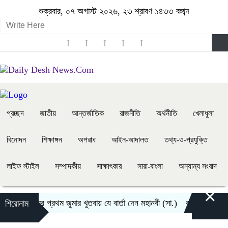
শুক্রবার, ০৭ অগাস্ট ২০২৬, ২৩ শ্রাবণ ১৪৩৩ বঙ্গাব্দ
প্রচ্ছদ
জাতীয়
আন্তর্জাতিক
রাজনীতি
অর্থনীতি
খেলাধুলা
বিনোদন
শিক্ষাঙ্গন
অপরাধ
আইন-আদালত
তথ্য-ও-প্রযুক্তি
লাইফ স্টাইল
সম্পাদকীয়
সাক্ষাৎকার
সারা-বাংলা
অন্যান্য সংবাদ
×
ইসলামের প্রথম জুমার খুতবায় যে বার্তা দেন মহানবী (সা.)
কাউকে জীবনসঙ্গী 
শিরোনাম