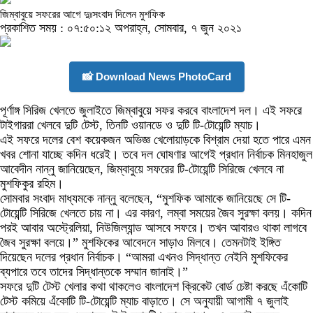
জিম্বাবুয়ে সফরের আগে দুঃসংবাদ দিলেন মুশফিক
প্রকাশিত সময় : ০৭:৫০:১২ অপরাহ্ন, সোমবার, ৭ জুন ২০২১
📸 Download News PhotoCard
পূর্ণাঙ্গ সিরিজ খেলতে জুলাইতে জিম্বাবুয়ে সফর করবে বাংলাদেশ দল। এই সফরে
টাইগাররা খেলবে দুটি টেস্ট, তিনটি ওয়ানডে ও দুটি টি-টোয়েন্টি ম্যাচ।
এই সফরে দলের বেশ কয়েকজন অভিজ্ঞ খেলোয়াড়কে বিশ্রাম দেয়া হতে পারে এমন
খবর শোনা যাচ্ছে কদিন ধরেই। তবে দল ঘোষণার আগেই প্রধান নির্বাচক মিনহাজুল
আবেদীন নান্নু জানিয়েছেন, জিম্বাবুয়ে সফরের টি-টোয়েন্টি সিরিজে খেলবে না
মুশফিকুর রহিম।
সোমবার সংবাদ মাধ্যমকে নান্নু বলেছেন, “মুশফিক আমাকে জানিয়েছে সে টি-
টোয়েন্টি সিরিজে খেলতে চায় না। এর কারণ, লম্বা সময়ের জৈব সুরক্ষা বলয়। কদিন
পরই আবার অস্ট্রেলিয়া, নিউজিল্যান্ড আসবে সফরে। তখন আবারও থাকা লাগবে
জৈব সুরক্ষা বলয়ে।” মুশফিকের আবেদনে সাড়াও মিলবে। তেমনটাই ইঙ্গিত
দিয়েছেন দলের প্রধান নির্বাচক। “আমরা এখনও সিদ্ধান্ত নেইনি মুশফিকের
ব্যপারে তবে তাদের সিদ্ধান্তকে সম্মান জানাই।”
সফরে দুটি টেস্ট খেলার কথা থাকলেও বাংলাদেশ ক্রিকেট বোর্ড চেষ্টা করছে এঁকোটি
টেস্ট কমিয়ে এঁকোটি টি-টোয়েন্টি ম্যাচ বাড়াতে। সে অনুযায়ী আগামী ৭ জুলাই