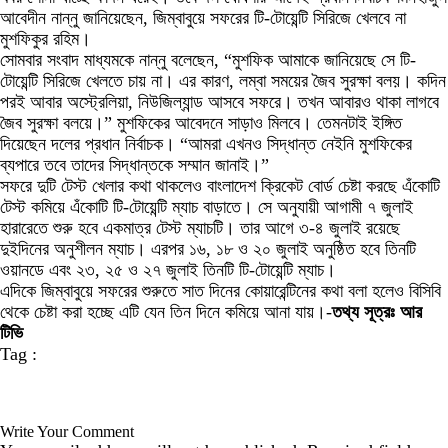
আবেদীন নান্নু জানিয়েছেন, জিম্বাবুয়ে সফরের টি-টোয়েন্টি সিরিজে খেলবে না
মুশফিকুর রহিম।
সোমবার সংবাদ মাধ্যমকে নান্নু বলেছেন, “মুশফিক আমাকে জানিয়েছে সে টি-
টোয়েন্টি সিরিজে খেলতে চায় না। এর কারণ, লম্বা সময়ের জৈব সুরক্ষা বলয়। কদিন
পরই আবার অস্ট্রেলিয়া, নিউজিল্যান্ড আসবে সফরে। তখন আবারও থাকা লাগবে
জৈব সুরক্ষা বলয়ে।” মুশফিকের আবেদনে সাড়াও মিলবে। তেমনটাই ইঙ্গিত
দিয়েছেন দলের প্রধান নির্বাচক। “আমরা এখনও সিদ্ধান্ত নেইনি মুশফিকের
ব্যপারে তবে তাদের সিদ্ধান্তকে সম্মান জানাই।”
সফরে দুটি টেস্ট খেলার কথা থাকলেও বাংলাদেশ ক্রিকেট বোর্ড চেষ্টা করছে এঁকোটি
টেস্ট কমিয়ে এঁকোটি টি-টোয়েন্টি ম্যাচ বাড়াতে। সে অনুযায়ী আগামী ৭ জুলাই
হারারেতে শুরু হবে একমাত্র টেস্ট ম্যাচটি। তার আগে ৩-৪ জুলাই রয়েছে
দুইদিনের অনুশীলন ম্যাচ। এরপর ১৬, ১৮ ও ২০ জুলাই অনুষ্ঠিত হবে তিনটি
ওয়ানডে এবং ২৩, ২৫ ও ২৭ জুলাই তিনটি টি-টোয়েন্টি ম্যাচ।
এদিকে জিম্বাবুয়ে সফরের শুরুতে সাত দিনের কোয়ারেন্টিনের কথা বলা হলেও বিসিবি
থেকে চেষ্টা করা হচ্ছে এটি যেন তিন দিনে কমিয়ে আনা যায়।-
তথ্য সূত্রঃ আর
টিভি
Tag :
Write Your Comment