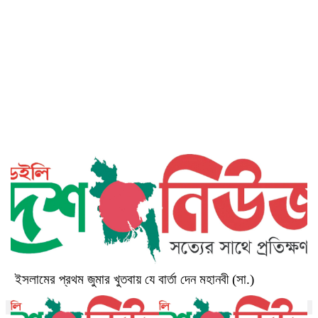
জবাব দিলেন কিয়ারা
ছবির শুটিংয়ে গুরুতর আহত রাশমিকা
ইসলামের প্রথম জুমার খুতবায় যে বার্তা দেন মহানবী (সা.)