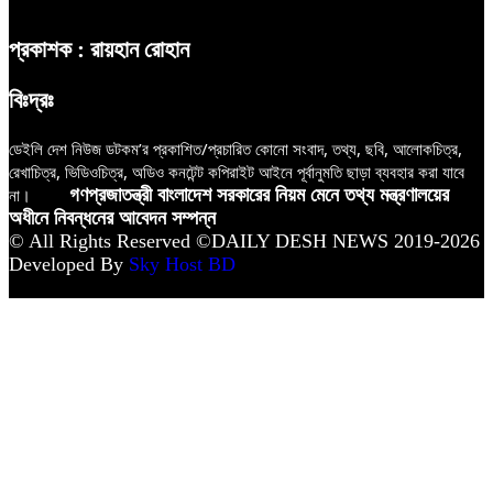
প্রকাশক : রায়হান রোহান
বিঃদ্রঃ
ডেইলি দেশ নিউজ ডটকম’র প্রকাশিত/প্রচারিত কোনো সংবাদ, তথ্য, ছবি, আলোকচিত্র,
রেখাচিত্র, ভিডিওচিত্র, অডিও কনটেন্ট কপিরাইট আইনে পূর্বানুমতি ছাড়া ব্যবহার করা যাবে
না।
গণপ্রজাতন্ত্রী বাংলাদেশ সরকারের নিয়ম মেনে তথ্য মন্ত্রণালয়ের
অধীনে নিবন্ধনের আবেদন সম্পন্ন
© All Rights Reserved ©DAILY DESH NEWS 2019-2026
Developed By
Sky Host BD