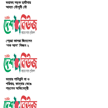
ভয়াবহ সড়ক দুর্ঘটনায়
আহত মৌসুমী মৌ
শ্রেয়া কালরা জিতলেন
‘লক আপ’ সিজন ২
বন্যায় পানিবন্দি মা ও
পরিবার, কান্নায় ভেঙে
পড়লেন অভিনেত্রী