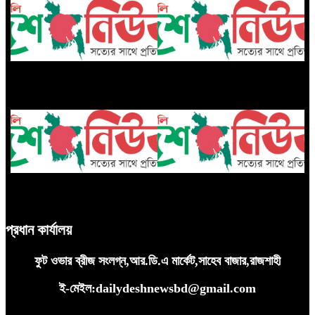
ইতালিয়ান চ্যাম্পিয়নের ১৬ গুণ, ইংলিশ
মাতৃত্বের অভিজ্ঞতায় নতুন সিনেমায়
প্রিমিয়ার লিগে উঠেই এত আয়
‘হামিদা’ চরিত্রে প্রীতি জিনতা
প্রেমের আগে টম-জেন্ডায়ার বন্ধুত্বের
লালপুরে অ্যাম্বুলেন্স-ভ্যান-ট্রলির ত্রিমুখী
অজানা ১০ তথ্য
সংঘর্ষে শ্রমিক নিহত, আহত ২
প্রধান কার্যালয়
ফুট ওভার ব্রীজ সংলগ্ন,আর.ডি.এ মার্কেট,সাহেব বাজার,রাজশাহী
ই-মেইল:dailydeshnewsbd@gmail.com