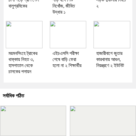
বালুশ্রমিকের
নিখোঁজ, জীবিত
২
উদ্ধার ১
ময়মনসিংহে ট্রাকের
এইচএসসি পরীক্ষা
হাজারীবাগে জুতার
ধাক্কায় নিহত ৩,
শেষে বাড়ি ফেরা
কারখানায় আগুন,
হাসপাতাল থেকে
হলো না ২ শিক্ষার্থীর
নিয়ন্ত্রণে ২ ইউনিট
চালকের পলায়ন
সর্বাধিক পঠিত