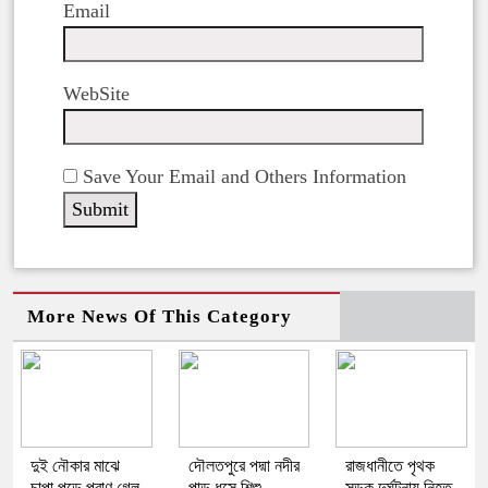
Email
WebSite
Save Your Email and Others Information
More News Of This Category
দুই নৌকার মাঝে
দৌলতপুরে পদ্মা নদীর
রাজধানীতে পৃথক
চাপা পড়ে প্রাণ গেল
পাড় ধসে শিশু
সড়ক দুর্ঘটনায় নিহত