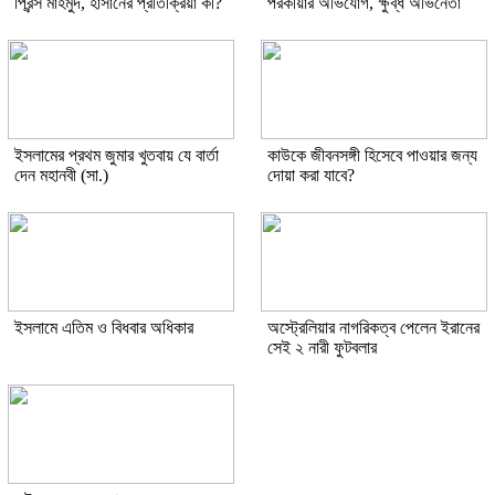
প্রিন্স মাহমুদ, হাসানের প্রতিক্রিয়া কী?
পরকীয়ার অভিযোগ, ক্ষুব্ধ অভিনেতা
ইসলামের প্রথম জুমার খুতবায় যে বার্তা
কাউকে জীবনসঙ্গী হিসেবে পাওয়ার জন্য
দেন মহানবী (সা.)
দোয়া করা যাবে?
ইসলামে এতিম ও বিধবার অধিকার
অস্ট্রেলিয়ার নাগরিকত্ব পেলেন ইরানের
সেই ২ নারী ফুটবলার