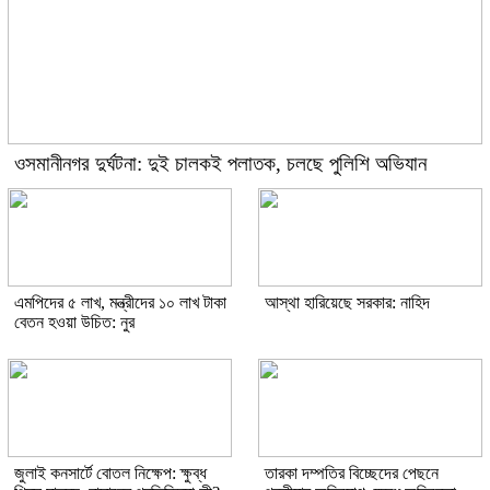
ওসমানীনগর দুর্ঘটনা: দুই চালকই পলাতক, চলছে পুলিশি অভিযান
এমপিদের ৫ লাখ, মন্ত্রীদের ১০ লাখ টাকা
আস্থা হারিয়েছে সরকার: নাহিদ
বেতন হওয়া উচিত: নুর
জুলাই কনসার্টে বোতল নিক্ষেপ: ক্ষুব্ধ
তারকা দম্পতির বিচ্ছেদের পেছনে