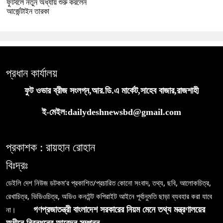
ফুটবলে নতুন অধ্যায় শুরু করলেন
আর্জেন্টাইন তারকা
প্রধান কার্যালয়
ফুট ওভার ব্রীজ সংলগ্ন,আর.ডি.এ মার্কেট,সাহেব বাজার,রাজশাহী
ই-মেইল:dailydeshnewsbd@gmail.com
প্রকাশক : রায়হান রোহান
বিঃদ্রঃ
ডেইলি দেশ নিউজ ডটকম’র প্রকাশিত/প্রচারিত কোনো সংবাদ, তথ্য, ছবি, আলোকচিত্র,
রেখাচিত্র, ভিডিওচিত্র, অডিও কনটেন্ট কপিরাইট আইনে পূর্বানুমতি ছাড়া ব্যবহার করা যাবে
না।
গণপ্রজাতন্ত্রী বাংলাদেশ সরকারের নিয়ম মেনে তথ্য মন্ত্রণালয়ের