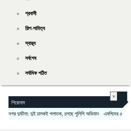
প্রবাসী
শিল্প-সাহিত্য
স্বাস্থ্য
সর্বশেষ
সর্বাধিক পঠিত
×
শিরোনাম
নগর দুর্ঘটনা: দুই চালকই পলাতক, চলছে পুলিশি অভিযান
এমপিদের ৫ লাখ, মন্ত