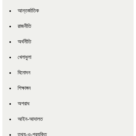
আন্তর্জাতিক
রাজনীতি
অর্থনীতি
খেলাধুলা
বিনোদন
শিক্ষাঙ্গন
অপরাধ
আইন-আদালত
তথ্য-ও-প্রযুক্তি