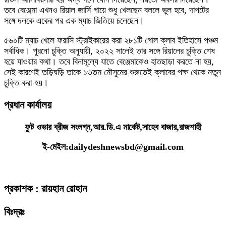
তবে বেঞ্জেমা এখনও রিয়াল জার্সি গায়ে শুধু খেলছেন বললে ভুল হবে, দাপটের
সঙ্গে দলকে একের পর এক ম্যাচ জিতিয়ে চলেছেন।
৫৬০টি ম্যাচ খেলে ফরাসি স্ট্রাইকারের করা ২৮১টি গোল ক্লাব ইতিহাসে পঞ্চম
সর্বাধিক। পুরনো চুক্তি অনুযায়ী, ২০২২ সালেই তার সঙ্গে রিয়ালের চুক্তি শেষ
হয়ে যাওয়ার কথা। তবে বিনামূল্যে যাতে বেঞ্জেমাকেও হাতছাড়া করতে না হয়,
সেই কারণেই তড়িঘড়ি তাকে ১৩তম মৌসুমের শুরুতেই ক্লাবের পক্ষ থেকে নতুন
চুক্তি করা হয়।
প্রধান কার্যালয়
ফুট ওভার ব্রীজ সংলগ্ন,আর.ডি.এ মার্কেট,সাহেব বাজার,রাজশাহী
ই-মেইল:dailydeshnewsbd@gmail.com
প্রকাশক : রায়হান রোহান
বিঃদ্রঃ