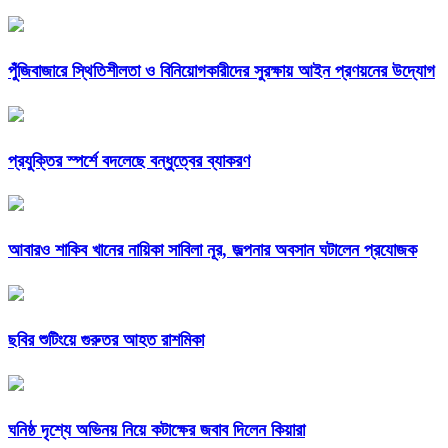
পুঁজিবাজারে স্থিতিশীলতা ও বিনিয়োগকারীদের সুরক্ষায় আইন প্রণয়নের উদ্যোগ
প্রযুক্তির স্পর্শে বদলেছে বন্ধুত্বের ব্যাকরণ
আবারও শাকিব খানের নায়িকা সাবিলা নূর, জল্পনার অবসান ঘটালেন প্রযোজক
ছবির শুটিংয়ে গুরুতর আহত রাশমিকা
ঘনিষ্ঠ দৃশ্যে অভিনয় নিয়ে কটাক্ষের জবাব দিলেন কিয়ারা