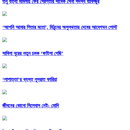
তনু হত্যা মামলায় ফের গ্রেপ্তার সাবেক সেনা সদস্য হাফিজুর
‘আপনি আমার পিতার মতো’, মিঠুনের অসুস্থতায় দেবের আবেগঘন পোস্ট
সাবিলা নূরের নতুন চমক ‘ফাইসা গেছি’
‘লাপাত্তা’য় ব্যস্ত নুসরাত ফারিয়া
জীবনের কোনো সিলেবাস নেই: মোদি