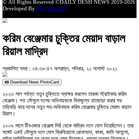
© All Rights Reserved ©DAILY DESH NEWS 2019-2026
Developed By
Sky Host BD
করিম বেঞ্জেমার চুক্তির মেয়াদ বাড়াল
রিয়াল মাদ্রিদ
প্রকাশিত সময় : ০৪:৩৮:৪৭ অপরাহ্ন, শনিবার, ২১ অগাস্ট ২০২১
📸 Download News PhotoCard
২০২৩ সাল পর্যন্ত নতুন চুক্তিতে স্বাক্ষর করলেন তারকা স্ট্রাইকার করিম
বেঞ্জেমা। গত মৌসুমে দলের অধিনায়ককে বিনামূল্যে হাতছাড়া করার পর
তড়িঘড়ি করে দলের নতুন সহ-অধিনায়ক করিম বেঞ্জেমার চুক্তির মেয়াদ বাড়াল
রিয়াল।
২০০৯ সালে টিনএজার বেঞ্জেমা লিয়ঁ থেকে মাদ্রিদ দলে যোগ দিয়েছিলেন। তার
সঙ্গেই একই মৌসুমে দলে যোগ ক্রিশ্চিয়ানো রোনালদো, কাকা, জাবি আলন্সো,
রাউল আলিবিয়লরা হয় অন্য দলে যোগ দিয়েছেন, নয়তো অবসর নিয়েছেন।