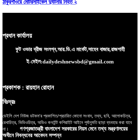
ঠাকুরগাঁওয়ে মোটরসাইকেল দুর্ঘটনায় নিহত ২
প্রধান কার্যালয়
ফুট ওভার ব্রীজ সংলগ্ন,আর.ডি.এ মার্কেট,সাহেব বাজার,রাজশাহী
ই-মেইল:dailydeshnewsbd@gmail.com
প্রকাশক : রায়হান রোহান
বিঃদ্রঃ
ডেইলি দেশ নিউজ ডটকম’র প্রকাশিত/প্রচারিত কোনো সংবাদ, তথ্য, ছবি, আলোকচিত্র,
রেখাচিত্র, ভিডিওচিত্র, অডিও কনটেন্ট কপিরাইট আইনে পূর্বানুমতি ছাড়া ব্যবহার করা যাবে
না।
গণপ্রজাতন্ত্রী বাংলাদেশ সরকারের নিয়ম মেনে তথ্য মন্ত্রণালয়ের
অধীনে নিবন্ধনের আবেদন সম্পন্ন