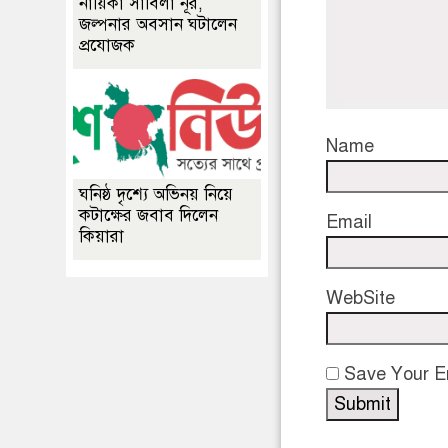
নায়িকা সাবিলা নূর,
জল্পনার অবসান ঘটালেন
প্রযোজক
Name
ঘনিষ্ঠ দৃশ্যে অভিনয় নিয়ে
কটাক্ষের জবাব দিলেন
Email
কিয়ারা
WebSite
Save Your Em