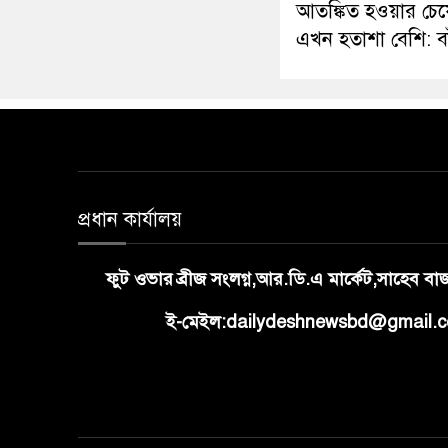
আতঙ্কিত হওয়ার চেয়
এখন হতাশা বেশি: ব
প্রধান কার্যালয়
ফুট ওভার ব্রীজ সংলগ্ন,আর.ডি.এ মার্কেট,সাহেব ব
ই-মেইল:dailydeshnewsbd@gmail.