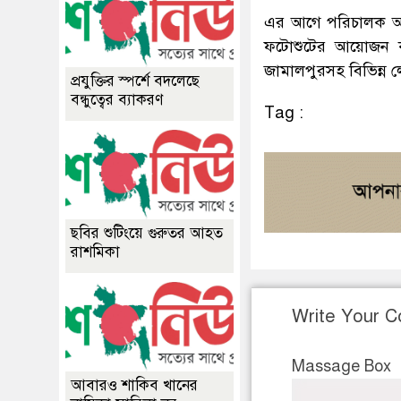
এর আগে পরিচালক অলি
ফটোশুটের আয়োজন কর
জামালপুরসহ বিভিন্ন 
প্রযুক্তির স্পর্শে বদলেছে
বন্ধুত্বের ব্যাকরণ
Tag :
ছবির শুটিংয়ে গুরুতর আহত
রাশমিকা
Write Your 
Massage Box
আবারও শাকিব খানের