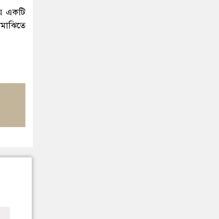
য়ে একটি
মাঝিতে