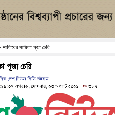
শাকিবের নায়িকা পূজা চেরি
া পূজা চেরি
ৈনিক দেশ নিউজ বিডি ডটকম
১:৪৯:৩৭ অপরাহ্ন, সোমবার, ২৩ অগাস্ট ২০২১
৩৮৭