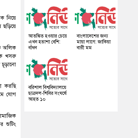
েক নিয়ে
ে ছড়িয়ে
আতঙ্কিত হওয়ার চেয়ে
বাংলাদেশের জন্য
এখন হতাশা বেশি:
মায়া লাগে: জাকিয়া
লক অলিক
বাঁধন
বারী মম
জক খসরু
 চূড়ানো
া করছি
বরিশাল বিশ্ববিদ্যালয়ে
ছাত্রদল-শিবির সংঘর্ষে
িমে যোগ
আহত ১০
সামাজিক
র শুটিং