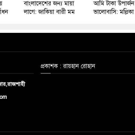
ে
বাংলাদেশের জন্য মায়া
আমি টাকা উপার্জ
াঁধন
লাগে: জাকিয়া বারী মম
ভালোবাসি: মল্লিকা
প্রকাশক : রায়হান রোহান
াজার,রাজশাহী
com