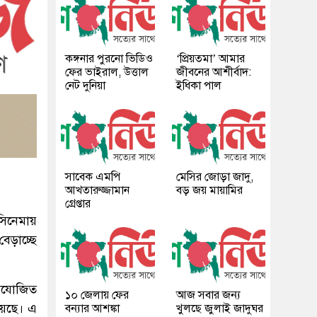
কঙ্গনার পুরনো ভিডিও
‘প্রিয়তমা’ আমার
ফের ভাইরাল, উত্তাল
জীবনের আশীর্বাদ:
নেট দুনিয়া
ইধিকা পাল
সাবেক এমপি
মেসির জোড়া জাদু,
আখতারুজ্জামান
বড় জয় মায়ামির
গ্রেপ্তার
সিনেমায়
েড়াচ্ছে
্রযোজিত
১০ জেলায় ফের
আজ সবার জন্য
য়েছে। এ
বন্যার আশঙ্কা
খুলছে জুলাই জাদুঘর