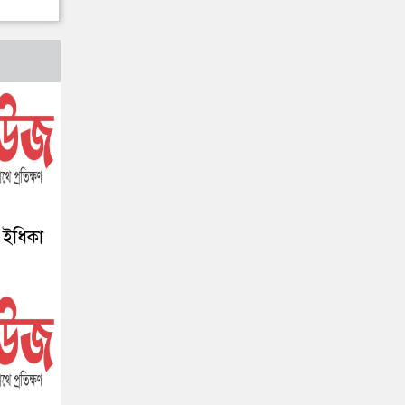
 ইধিকা