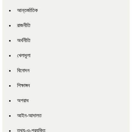
আন্তর্জাতিক
রাজনীতি
অর্থনীতি
খেলাধুলা
বিনোদন
শিক্ষাঙ্গন
অপরাধ
আইন-আদালত
তথ্য-ও-প্রযুক্তি