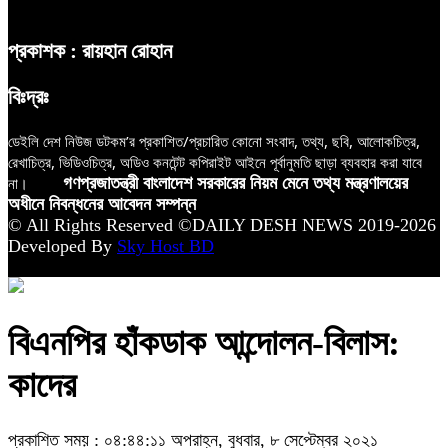
প্রকাশক : রায়হান রোহান
বিঃদ্রঃ
ডেইলি দেশ নিউজ ডটকম’র প্রকাশিত/প্রচারিত কোনো সংবাদ, তথ্য, ছবি, আলোকচিত্র,
রেখাচিত্র, ভিডিওচিত্র, অডিও কনটেন্ট কপিরাইট আইনে পূর্বানুমতি ছাড়া ব্যবহার করা যাবে
না।
গণপ্রজাতন্ত্রী বাংলাদেশ সরকারের নিয়ম মেনে তথ্য মন্ত্রণালয়ের
অধীনে নিবন্ধনের আবেদন সম্পন্ন
© All Rights Reserved ©DAILY DESH NEWS 2019-2026
Developed By
Sky Host BD
বিএনপির হাঁকডাক আন্দোলন-বিলাস:
কাদের
প্রকাশিত সময় : ০৪:৪৪:১১ অপরাহ্ন, বুধবার, ৮ সেপ্টেম্বর ২০২১