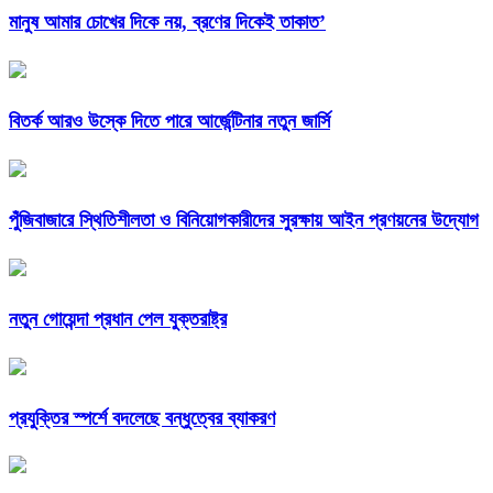
মানুষ আমার চোখের দিকে নয়, ব্রণের দিকেই তাকাত’
বিতর্ক আরও উস্কে দিতে পারে আর্জেন্টিনার নতুন জার্সি
পুঁজিবাজারে স্থিতিশীলতা ও বিনিয়োগকারীদের সুরক্ষায় আইন প্রণয়নের উদ্যোগ
নতুন গোয়েন্দা প্রধান পেল যুক্তরাষ্ট্র
প্রযুক্তির স্পর্শে বদলেছে বন্ধুত্বের ব্যাকরণ