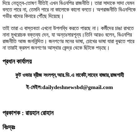
দিয়ে নেতৃত্ব-তোষণ নীতিই এখন বিএনপির রাজনীতি। তারা সাদাকে সাদা যেমন
বলতে পারে না, তেমনি পারে না কালোকে কালো বলতে। অপরাজনীতি বিএনপিকে
গভীর খাদের কিনারে পৌঁছে দিয়েছে।
তাই তারা এ বাস্তবতা এখনো উপলব্ধি করতে পারছে না। কর্মীদের চাঙা রাখতে
নানা মুখরোচক বক্তব্য দেন, যা অন্তঃসারশূন্য।তিনি আরও বলেন, বিএনপির
রাজনীতি আজ জননিন্দিত। জনগণের মনের ভাষা, চোখের ভাষা যারা বুঝতে পারে
না তারাই ক্রমশ জনগণের আস্থার কেন্দ্র থেকে ছিটকে পড়ছে।
প্রধান কার্যালয়
ফুট ওভার ব্রীজ সংলগ্ন,আর.ডি.এ মার্কেট,সাহেব বাজার,রাজশাহী
ই-মেইল:dailydeshnewsbd@gmail.com
প্রকাশক : রায়হান রোহান
বিঃদ্রঃ