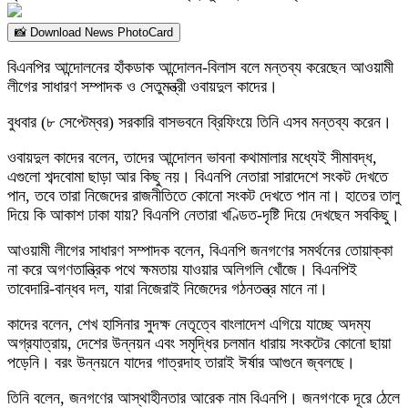
📸 Download News PhotoCard
বিএনপির আন্দোলনের হাঁকডাক আন্দোলন-বিলাস বলে মন্তব্য করেছেন আওয়ামী
লীগের সাধারণ সম্পাদক ও সেতুমন্ত্রী ওবায়দুল কাদের।
বুধবার (৮ সেপ্টেম্বর) সরকারি বাসভবনে ব্রিফিংয়ে তিনি এসব মন্তব্য করেন।
ওবায়দুল কাদের বলেন, তাদের আন্দোলন ভাবনা কথামালার মধ্যেই সীমাবদ্ধ,
এগুলো শব্দবোমা ছাড়া আর কিছু নয়। বিএনপি নেতারা সারাদেশে সংকট দেখতে
পান, তবে তারা নিজেদের রাজনীতিতে কোনো সংকট দেখতে পান না। হাতের তালু
দিয়ে কি আকাশ ঢাকা যায়? বিএনপি নেতারা খণ্ডিত-দৃষ্টি দিয়ে দেখছেন সবকিছু।
আওয়ামী লীগের সাধারণ সম্পাদক বলেন, বিএনপি জনগণের সমর্থনের তোয়াক্কা
না করে অগণতান্ত্রিক পথে ক্ষমতায় যাওয়ার অলিগলি খোঁজে। বিএনপিই
তাবেদারি-বান্ধব দল, যারা নিজেরাই নিজেদের গঠনতন্ত্র মানে না।
কাদের বলেন, শেখ হাসিনার সুদক্ষ নেতৃত্বে বাংলাদেশ এগিয়ে যাচ্ছে অদম্য
অগ্রযাত্রায়, দেশের উন্নয়ন এবং সমৃদ্ধির চলমান ধারায় সংকটের কোনো ছায়া
পড়েনি। বরং উন্নয়নে যাদের গাত্রদাহ তারাই ঈর্ষার আগুনে জ্বলছে।
তিনি বলেন, জনগণের আস্থাহীনতার আরেক নাম বিএনপি। জনগণকে দূরে ঠেলে