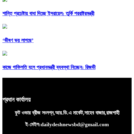
শান্তি প্রচেষ্টায় বাধা দিচ্ছে ইসরায়েল: তুর্কি পররাষ্ট্রমন্ত্রী
‘ভীষণ ভয় লাগছে’
কাজে গাফিলতি হলে প্রধানমন্ত্রী ব্যবস্থা নিচ্ছেন: রিজভী
প্রধান কার্যালয়
ফুট ওভার ব্রীজ সংলগ্ন,আর.ডি.এ মার্কেট,সাহেব বাজার,রাজশাহী
ই-মেইল:dailydeshnewsbd@gmail.com