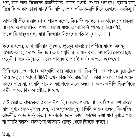
পান, তবে তারা নিজেদের রাজনীতিতে কোনো সংকট দেখতে পান না। হাতের তালু
দিয়ে কি আকাশ ঢাকা যায়? বিএনপি নেতারা খণ্ডিত-দৃষ্টি দিয়ে দেখছেন সবকিছু।
আওয়ামী লীগের সাধারণ সম্পাদক বলেন, বিএনপি জনগণের সমর্থনের তোয়াক্কা
না করে অগণতান্ত্রিক পথে ক্ষমতায় যাওয়ার অলিগলি খোঁজে। বিএনপিই
তাবেদারি-বান্ধব দল, যারা নিজেরাই নিজেদের গঠনতন্ত্র মানে না।
কাদের বলেন, শেখ হাসিনার সুদক্ষ নেতৃত্বে বাংলাদেশ এগিয়ে যাচ্ছে অদম্য
অগ্রযাত্রায়, দেশের উন্নয়ন এবং সমৃদ্ধির চলমান ধারায় সংকটের কোনো ছায়া
পড়েনি। বরং উন্নয়নে যাদের গাত্রদাহ তারাই ঈর্ষার আগুনে জ্বলছে।
তিনি বলেন, জনগণের আস্থাহীনতার আরেক নাম বিএনপি। জনগণকে দূরে ঠেলে
দিয়ে নেতৃত্ব-তোষণ নীতিই এখন বিএনপির রাজনীতি। তারা সাদাকে সাদা যেমন
বলতে পারে না, তেমনি পারে না কালোকে কালো বলতে। অপরাজনীতি বিএনপিকে
গভীর খাদের কিনারে পৌঁছে দিয়েছে।
তাই তারা এ বাস্তবতা এখনো উপলব্ধি করতে পারছে না। কর্মীদের চাঙা রাখতে
নানা মুখরোচক বক্তব্য দেন, যা অন্তঃসারশূন্য।তিনি আরও বলেন, বিএনপির
রাজনীতি আজ জননিন্দিত। জনগণের মনের ভাষা, চোখের ভাষা যারা বুঝতে পারে
না তারাই ক্রমশ জনগণের আস্থার কেন্দ্র থেকে ছিটকে পড়ছে।
Tag :