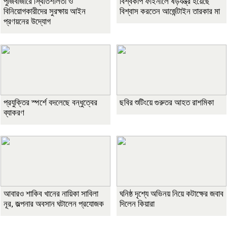
পুঁজিবাজারে স্থিতিশীলতা ও
বিশ্বকাপ ফাইনালে ষড়যন্ত্র হয়েছে
বিনিয়োগকারীদের সুরক্ষায় আইন
বিশ্বাস করতেন আর্জেন্টাইন তারকার মা
প্রণয়নের উদ্যোগ
প্রযুক্তির স্পর্শে বদলেছে বন্ধুত্বের
ছবির শুটিংয়ে গুরুতর আহত রাশমিকা
ব্যাকরণ
আবারও শাকিব খানের নায়িকা সাবিলা
ঘনিষ্ঠ দৃশ্যে অভিনয় নিয়ে কটাক্ষের জবাব
নূর, জল্পনার অবসান ঘটালেন প্রযোজক
দিলেন কিয়ারা