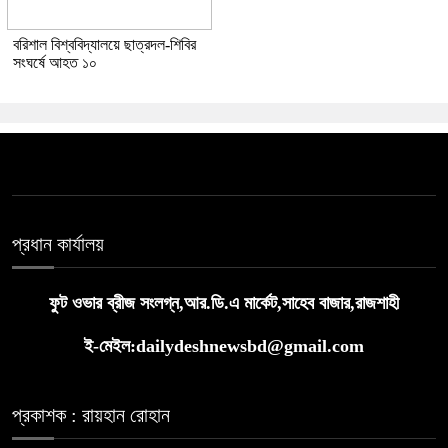
বরিশাল বিশ্ববিদ্যালয়ে ছাত্রদল-শিবির
সংঘর্ষে আহত ১০
প্রধান কার্যালয়
ফুট ওভার ব্রীজ সংলগ্ন,আর.ডি.এ মার্কেট,সাহেব বাজার,রাজশাহী
ই-মেইল:dailydeshnewsbd@gmail.com
প্রকাশক : রায়হান রোহান