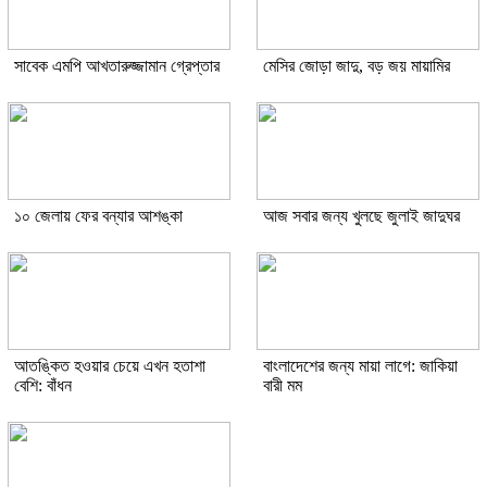
সাবেক এমপি আখতারুজ্জামান গ্রেপ্তার
মেসির জোড়া জাদু, বড় জয় মায়ামির
১০ জেলায় ফের বন্যার আশঙ্কা
আজ সবার জন্য খুলছে জুলাই জাদুঘর
আতঙ্কিত হওয়ার চেয়ে এখন হতাশা
বাংলাদেশের জন্য মায়া লাগে: জাকিয়া
বেশি: বাঁধন
বারী মম