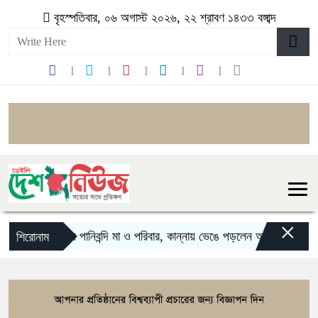
বৃহস্পতিবার, ০৬ অগাস্ট ২০২৬, ২২ শ্রাবণ ১৪৩৩ বঙ্গাব্দ
×
বন্যায় পানিবন্দি মা ও পরিবার, কান্নায় ভেঙে পড়লেন অভিনেত্রী
কঙ্গ
শিরোনাম