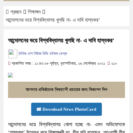
প্রচ্ছদ
শিক্ষাঙ্গন
আন্দোলনের ভয়ে বিশ্ববিদ্যালয় খুলছি না- এ দাবি হাস্যকর’
আন্দোলনের ভয়ে বিশ্ববিদ্যালয় খুলছি না- এ দাবি হাস্যকর’
দৈনিক দেশ নিউজ বিডি ডটকম ডেস্ক
প্রকাশিত সময় : ১১:৪৩:০৮ পূর্বাহ্ন, বৃহস্পতিবার, ১৬ সেপ্টেম্বর ২০২১
২১০
📸 Download News PhotoCard
আন্দোলনের ভয়ে বিশ্ববিদ্যালয় খোলা হচ্ছে না- এমন অভিযোগকে
‘হাস্যকর’ উল্লেখ করে শিক্ষামন্ত্রী ডা. দীপু মনি বলেছেন, আওয়ামী লীগ