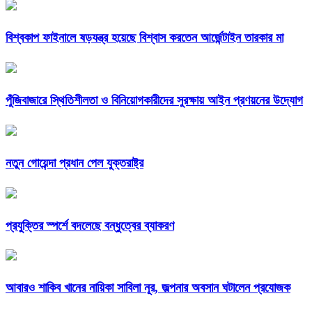
বিশ্বকাপ ফাইনালে ষড়যন্ত্র হয়েছে বিশ্বাস করতেন আর্জেন্টাইন তারকার মা
পুঁজিবাজারে স্থিতিশীলতা ও বিনিয়োগকারীদের সুরক্ষায় আইন প্রণয়নের উদ্যোগ
নতুন গোয়েন্দা প্রধান পেল যুক্তরাষ্ট্র
প্রযুক্তির স্পর্শে বদলেছে বন্ধুত্বের ব্যাকরণ
আবারও শাকিব খানের নায়িকা সাবিলা নূর, জল্পনার অবসান ঘটালেন প্রযোজক