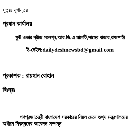
সূত্রঃ যুগান্তর
প্রধান কার্যালয়
ফুট ওভার ব্রীজ সংলগ্ন,আর.ডি.এ মার্কেট,সাহেব বাজার,রাজশাহী
ই-মেইল:dailydeshnewsbd@gmail.com
প্রকাশক : রায়হান রোহান
বিঃদ্রঃ
ডেইলি দেশ নিউজ ডটকম’র প্রকাশিত/প্রচারিত কোনো সংবাদ, তথ্য, ছবি, আলোকচিত্র,
রেখাচিত্র, ভিডিওচিত্র, অডিও কনটেন্ট কপিরাইট আইনে পূর্বানুমতি ছাড়া ব্যবহার করা যাবে
না।
গণপ্রজাতন্ত্রী বাংলাদেশ সরকারের নিয়ম মেনে তথ্য মন্ত্রণালয়ের
অধীনে নিবন্ধনের আবেদন সম্পন্ন