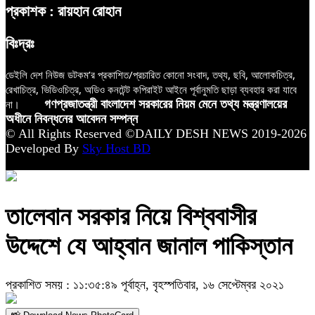
প্রকাশক : রায়হান রোহান
বিঃদ্রঃ
ডেইলি দেশ নিউজ ডটকম’র প্রকাশিত/প্রচারিত কোনো সংবাদ, তথ্য, ছবি, আলোকচিত্র,
রেখাচিত্র, ভিডিওচিত্র, অডিও কনটেন্ট কপিরাইট আইনে পূর্বানুমতি ছাড়া ব্যবহার করা যাবে
না।
গণপ্রজাতন্ত্রী বাংলাদেশ সরকারের নিয়ম মেনে তথ্য মন্ত্রণালয়ের
অধীনে নিবন্ধনের আবেদন সম্পন্ন
© All Rights Reserved ©DAILY DESH NEWS 2019-2026
Developed By
Sky Host BD
তালেবান সরকার নিয়ে বিশ্ববাসীর
উদ্দেশে যে আহ্বান জানাল পাকিস্তান
প্রকাশিত সময় : ১১:৩৫:৪৯ পূর্বাহ্ন, বৃহস্পতিবার, ১৬ সেপ্টেম্বর ২০২১