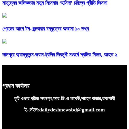
মাতৃত্বের অভিজ্ঞতায় নতুন সিনেমায় ‘হামিদা’ চরিত্রে প্রীতি জিনতা
প্রেমের আগে টম-জেন্ডায়ার বন্ধুত্বের অজানা ১০ তথ্য
লালপুরে অ্যাম্বুলেন্স-ভ্যান-ট্রলির ত্রিমুখী সংঘর্ষে শ্রমিক নিহত, আহত ২
প্রধান কার্যালয়
ফুট ওভার ব্রীজ সংলগ্ন,আর.ডি.এ মার্কেট,সাহেব বাজার,রাজশাহী
ই-মেইল:dailydeshnewsbd@gmail.com