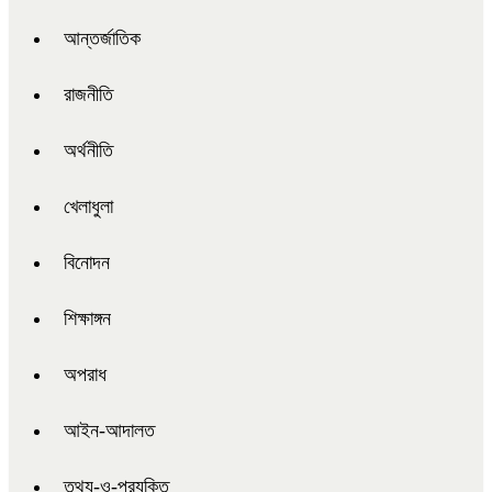
আন্তর্জাতিক
রাজনীতি
অর্থনীতি
খেলাধুলা
বিনোদন
শিক্ষাঙ্গন
অপরাধ
আইন-আদালত
তথ্য-ও-প্রযুক্তি