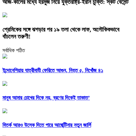
আজ-কালের মধ্যে হরমুজ নিয়ে যুক্তরাষ্ট্র-ইরান চুক্তি: স্কট বেসেন্ট
প্রেমিকের সঙ্গে ঝগড়ার পর ১৯ তলা থেকে লাফ, অলৌকিকভাবে
বাঁচলেন তরুণী!
সর্বাধিক পঠিত
ইন্দোনেশিয়ায় যাত্রীবাহী ফেরিতে আগুন, নিহত ৫, নিখোঁজ ৪১
মানুষ আমার চোখের দিকে নয়, ব্রণের দিকেই তাকাত’
বিতর্ক আরও উস্কে দিতে পারে আর্জেন্টিনার নতুন জার্সি