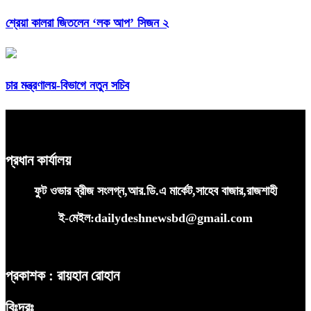
শ্রেয়া কালরা জিতলেন ‘লক আপ’ সিজন ২
চার মন্ত্রণালয়-বিভাগে নতুন সচিব
প্রধান কার্যালয়
ফুট ওভার ব্রীজ সংলগ্ন,আর.ডি.এ মার্কেট,সাহেব বাজার,রাজশাহী
ই-মেইল:dailydeshnewsbd@gmail.com
প্রকাশক : রায়হান রোহান
বিঃদ্রঃ