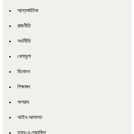
আন্তর্জাতিক
রাজনীতি
অর্থনীতি
খেলাধুলা
বিনোদন
শিক্ষাঙ্গন
অপরাধ
আইন-আদালত
তথ্য-ও-প্রযুক্তি