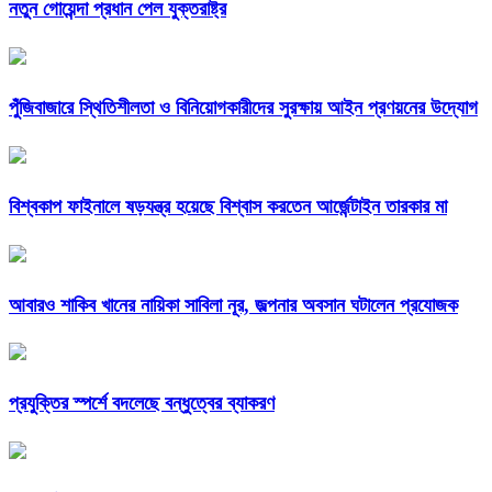
নতুন গোয়েন্দা প্রধান পেল যুক্তরাষ্ট্র
পুঁজিবাজারে স্থিতিশীলতা ও বিনিয়োগকারীদের সুরক্ষায় আইন প্রণয়নের উদ্যোগ
বিশ্বকাপ ফাইনালে ষড়যন্ত্র হয়েছে বিশ্বাস করতেন আর্জেন্টাইন তারকার মা
আবারও শাকিব খানের নায়িকা সাবিলা নূর, জল্পনার অবসান ঘটালেন প্রযোজক
প্রযুক্তির স্পর্শে বদলেছে বন্ধুত্বের ব্যাকরণ