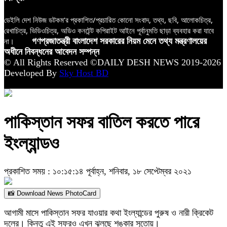
ডেইলি দেশ নিউজ ডটকম’র প্রকাশিত/প্রচারিত কোনো সংবাদ, তথ্য, ছবি, আলোকচিত্র,
রেখাচিত্র, ভিডিওচিত্র, অডিও কনটেন্ট কপিরাইট আইনে পূর্বানুমতি ছাড়া ব্যবহার করা যাবে
না।
গণপ্রজাতন্ত্রী বাংলাদেশ সরকারের নিয়ম মেনে তথ্য মন্ত্রণালয়ের
অধীনে নিবন্ধনের আবেদন সম্পন্ন
© All Rights Reserved ©DAILY DESH NEWS 2019-2026
Developed By
Sky Host BD
পাকিস্তান সফর বাতিল করতে পারে
ইংল্যান্ডও
প্রকাশিত সময় : ১০:১৫:১৪ পূর্বাহ্ন, শনিবার, ১৮ সেপ্টেম্বর ২০২১
📸 Download News PhotoCard
আগামী মাসে পাকিস্তান সফর যাওয়ার কথা ইংল্যান্ডের পুরুষ ও নারী ক্রিকেট
দলের। কিন্তু এই সফরও এখন ঝুলছে শঙ্কার সুতোয়।