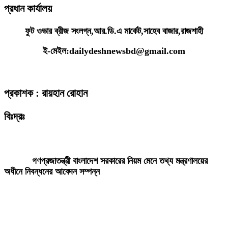
প্রধান কার্যালয়
ফুট ওভার ব্রীজ সংলগ্ন,আর.ডি.এ মার্কেট,সাহেব বাজার,রাজশাহী
ই-মেইল:dailydeshnewsbd@gmail.com
প্রকাশক : রায়হান রোহান
বিঃদ্রঃ
ডেইলি দেশ নিউজ ডটকম’র প্রকাশিত/প্রচারিত কোনো সংবাদ, তথ্য, ছবি, আলোকচিত্র,
রেখাচিত্র, ভিডিওচিত্র, অডিও কনটেন্ট কপিরাইট আইনে পূর্বানুমতি ছাড়া ব্যবহার করা যাবে
না।
গণপ্রজাতন্ত্রী বাংলাদেশ সরকারের নিয়ম মেনে তথ্য মন্ত্রণালয়ের
অধীনে নিবন্ধনের আবেদন সম্পন্ন