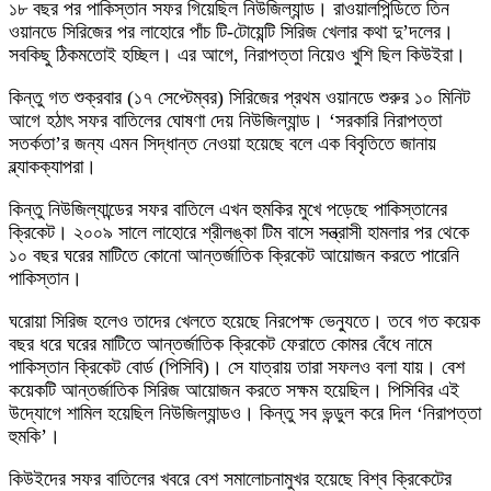
১৮ বছর পর পাকিস্তান সফর গিয়েছিল নিউজিল্যান্ড। রাওয়ালপিন্ডিতে তিন
ওয়ানডে সিরিজের পর লাহোরে পাঁচ টি-টোয়েন্টি সিরিজ খেলার কথা দু’দলের।
সবকিছু ঠিকমতোই হচ্ছিল। এর আগে, নিরাপত্তা নিয়েও খুশি ছিল কিউইরা।
কিন্তু গত শুক্রবার (১৭ সেপ্টেম্বর) সিরিজের প্রথম ওয়ানডে শুরুর ১০ মিনিট
আগে হঠাৎ সফর বাতিলের ঘোষণা দেয় নিউজিল্যান্ড। ‘সরকারি নিরাপত্তা
সতর্কতা’র জন্য এমন সিদ্ধান্ত নেওয়া হয়েছে বলে এক বিবৃতিতে জানায়
ব্ল্যাকক্যাপরা।
কিন্তু নিউজিল্যান্ডের সফর বাতিলে এখন হুমকির মুখে পড়েছে পাকিস্তানের
ক্রিকেট। ২০০৯ সালে লাহোরে শ্রীলঙ্কা টিম বাসে সন্ত্রাসী হামলার পর থেকে
১০ বছর ঘরের মাটিতে কোনো আন্তর্জাতিক ক্রিকেট আয়োজন করতে পারেনি
পাকিস্তান।
ঘরোয়া সিরিজ হলেও তাদের খেলতে হয়েছে নিরপেক্ষ ভেন্যুতে। তবে গত কয়েক
বছর ধরে ঘরের মাটিতে আন্তর্জাতিক ক্রিকেট ফেরাতে কোমর বেঁধে নামে
পাকিস্তান ক্রিকেট বোর্ড (পিসিবি)। সে যাত্রায় তারা সফলও বলা যায়। বেশ
কয়েকটি আন্তর্জাতিক সিরিজ আয়োজন করতে সক্ষম হয়েছিল। পিসিবির এই
উদ্যোগে শামিল হয়েছিল নিউজিল্যান্ডও। কিন্তু সব ভন্ডুল করে দিল ‘নিরাপত্তা
হুমকি’।
কিউইদের সফর বাতিলের খবরে বেশ সমালোচনামুখর হয়েছে বিশ্ব ক্রিকেটের