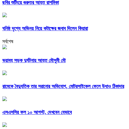
ছবির শুটিংয়ে গুরুতর আহত রাশমিকা
ঘনিষ্ঠ দৃশ্যে অভিনয় নিয়ে কটাক্ষের জবাব দিলেন কিয়ারা
সর্বশেষ
ভয়াবহ সড়ক দুর্ঘটনায় আহত মৌসুমী মৌ
রামেকে বৈদ্যুতিক তার সরানোর অভিযোগ, মোটরসাইকেল ফেলে উধাও ঠিকাদার
এসএসসির ফল ১০ আগস্ট, দেখবেন যেভাবে