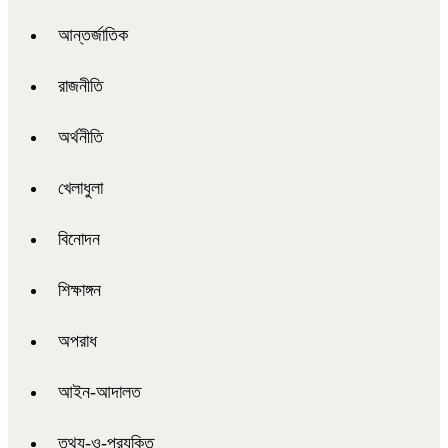
আন্তর্জাতিক
রাজনীতি
অর্থনীতি
খেলাধুলা
বিনোদন
শিক্ষাঙ্গন
অপরাধ
আইন-আদালত
তথ্য-ও-প্রযুক্তি