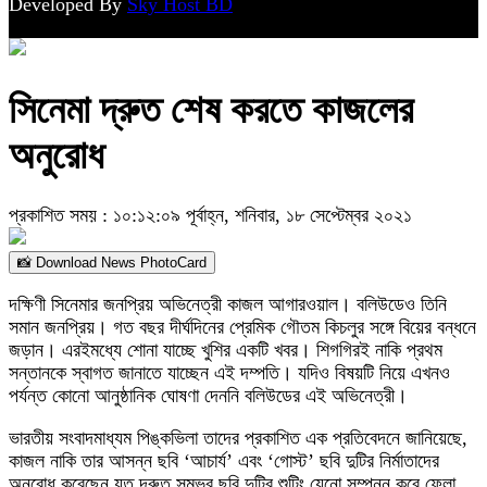
Developed By
Sky Host BD
সিনেমা ‌দ্রুত শেষ করতে কাজলের
অনুরোধ
প্রকাশিত সময় : ১০:১২:০৯ পূর্বাহ্ন, শনিবার, ১৮ সেপ্টেম্বর ২০২১
📸 Download News PhotoCard
দক্ষিণী সিনেমার জনপ্রিয় অভিনেত্রী কাজল আগারওয়াল। বলিউডেও তিনি
সমান জনপ্রিয়। গত বছর দীর্ঘদিনের প্রেমিক গৌতম কিচলুর সঙ্গে বিয়ের বন্ধনে
জড়ান। এরইমধ্যে শোনা যাচ্ছে খুশির একটি খবর। শিগগিরই নাকি প্রথম
সন্তানকে স্বাগত জানাতে যাচ্ছেন এই দম্পতি। যদিও বিষয়টি নিয়ে এখনও
পর্যন্ত কোনো আনুষ্ঠানিক ঘোষণা দেননি বলিউডের এই অভিনেত্রী।
ভারতীয় সংবাদমাধ্যম পিঙ্কভিলা তাদের প্রকাশিত এক প্রতিবেদনে জানিয়েছে,
কাজল নাকি তার আসন্ন ছবি ‘আচার্য’ এবং ‘গোস্ট’ ছবি দুটির নির্মাতাদের
অনুরোধ করেছেন যত দ্রুত সম্ভব ছবি দুটির শুটিং যেনো সম্পন্ন করে ফেলা