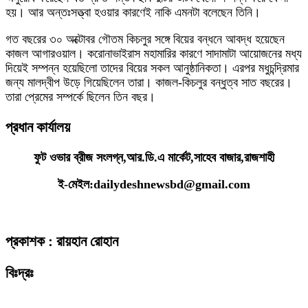
হয়। আর অন্তঃসত্ত্বা হওয়ার কারণেই নাকি এমনটা বলেছেন তিনি।
গত বছরের ৩০ অক্টোবর গৌতম কিচলুর সঙ্গে বিয়ের বন্ধনে আবদ্ধ হয়েছেন
কাজল আগারওয়াল। করোনাভাইরাস মহামারির কারণে সাদামাটা আয়োজনের মধ্য
দিয়েই সম্পন্ন হয়েছিলো তাদের বিয়ের সকল আনুষ্ঠানিকতা। এরপর মধুচন্দ্রিমার
জন্য মালদ্বীপ উড়ে গিয়েছিলেন তারা। কাজল-কিচলুর বন্ধুত্ব সাত বছরের।
তারা প্রেমের সম্পর্কে ছিলেন তিন বছর।
প্রধান কার্যালয়
ফুট ওভার ব্রীজ সংলগ্ন,আর.ডি.এ মার্কেট,সাহেব বাজার,রাজশাহী
ই-মেইল:dailydeshnewsbd@gmail.com
প্রকাশক : রায়হান রোহান
বিঃদ্রঃ
ডেইলি দেশ নিউজ ডটকম’র প্রকাশিত/প্রচারিত কোনো সংবাদ, তথ্য, ছবি, আলোকচিত্র,