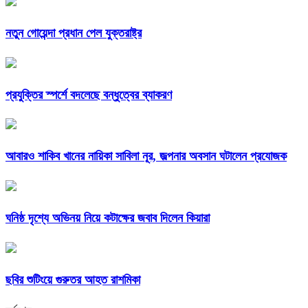
নতুন গোয়েন্দা প্রধান পেল যুক্তরাষ্ট্র
প্রযুক্তির স্পর্শে বদলেছে বন্ধুত্বের ব্যাকরণ
আবারও শাকিব খানের নায়িকা সাবিলা নূর, জল্পনার অবসান ঘটালেন প্রযোজক
ঘনিষ্ঠ দৃশ্যে অভিনয় নিয়ে কটাক্ষের জবাব দিলেন কিয়ারা
ছবির শুটিংয়ে গুরুতর আহত রাশমিকা