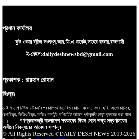
প্রধান কার্যালয়
ফুট ওভার ব্রীজ সংলগ্ন,আর.ডি.এ মার্কেট,সাহেব বাজার,রাজশাহী
ই-মেইল:dailydeshnewsbd@gmail.com
প্রকাশক : রায়হান রোহান
বিঃদ্রঃ
ডেইলি দেশ নিউজ ডটকম’র প্রকাশিত/প্রচারিত কোনো সংবাদ, তথ্য, ছবি, আলোকচিত্র,
রেখাচিত্র, ভিডিওচিত্র, অডিও কনটেন্ট কপিরাইট আইনে পূর্বানুমতি ছাড়া ব্যবহার করা যাবে
না।
গণপ্রজাতন্ত্রী বাংলাদেশ সরকারের নিয়ম মেনে তথ্য মন্ত্রণালয়ের
অধীনে নিবন্ধনের আবেদন সম্পন্ন
© All Rights Reserved ©DAILY DESH NEWS 2019-2026