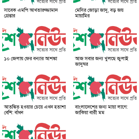
সাবেক এমপি আখতারুজ্জামান
মেসির জোড়া জাদু, বড় জয়
গ্রেপ্তার
মায়ামির
১০ জেলায় ফের বন্যার আশঙ্কা
আজ সবার জন্য খুলছে জুলাই
জাদুঘর
আতঙ্কিত হওয়ার চেয়ে এখন হতাশা
বাংলাদেশের জন্য মায়া লাগে:
বেশি: বাঁধন
জাকিয়া বারী মম