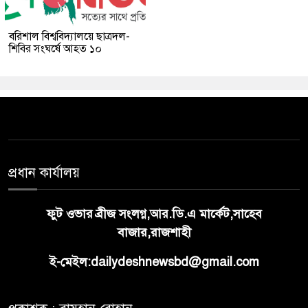
বরিশাল বিশ্ববিদ্যালয়ে ছাত্রদল-
শিবির সংঘর্ষে আহত ১০
প্রধান কার্যালয়
ফুট ওভার ব্রীজ সংলগ্ন,আর.ডি.এ মার্কেট,সাহেব
বাজার,রাজশাহী
ই-মেইল:dailydeshnewsbd@gmail.com