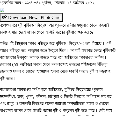
প্রকাশিত সময় : ১১:৪৫:৪১ পূর্বাহ্ন, সোমবার, ২৪ অক্টোবর ২০২২
📸 Download News PhotoCard
বঙ্গোপসাগরে সৃষ্ট ঘূর্ণিঝড় ‘সিত্রাং’ এর প্রভাবে রবিবার মধ্যরাত থেকে রাজধানী
ঢাকাসহ সারা দেশে হালকা থেকে মাঝারি ধরনের বৃষ্টিপাত শুরু হয়েছে।
গভীর এই নিম্নচাপ আরও ঘনীভূত হয়ে ঘূর্ণিঝড় ‘সিত্রাং’-এ রূপ নিয়েছে। এটি
আরও ঘনীভূত হয়ে অগ্রসর হচ্ছে উত্তর দিকে। আগামী মঙ্গলবার ভোরে ঘূর্ণিঝড়টি
বাংলাদেশের উপকূলে আঘাত হানতে পারে বলে জানিয়েছে আবহাওয়া অফিস।
সোমবার (২৪ অক্টোবর) সকাল থেকে কলকাতাসহ ভারতের পশ্চিমবঙ্গের বিভিন্ন
জেলায়ও দমকা ও ঝোড়ো হাওয়াসহ হালকা থেকে মাঝারি ধরনের বৃষ্টি ও বজ্রসহ
বৃষ্টি হচ্ছে।
বাংলাদেশের আবহাওয়া অধিদপ্তর জানিয়েছে, ঘূর্ণিঝড় সিত্রাংয়ের প্রভাবে
ময়মনসিংহ, ঢাকা, খুলনা, বরিশাল, চট্টগ্রাম ও সিলেট বিভাগের অধিকাংশ জায়গায়
এবং রংপুর ও রাজশাহী বিভাগের অনেক জায়গায় অস্থায়ীভাবে দমকা ও ঝোড়ো
হাওয়াসহ হালকা থেকে মাঝারি ধরনের বৃষ্টি ও বজ্রসহ বৃষ্টি হতে পারে। সেই সঙ্গে