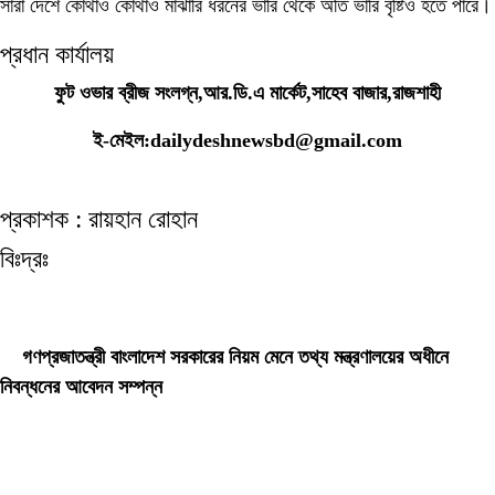
সারা দেশে কোথাও কোথাও মাঝারি ধরনের ভারি থেকে অতি ভারি বৃষ্টিও হতে পারে।
প্রধান কার্যালয়
ফুট ওভার ব্রীজ সংলগ্ন,আর.ডি.এ মার্কেট,সাহেব বাজার,রাজশাহী
ই-মেইল:dailydeshnewsbd@gmail.com
প্রকাশক : রায়হান রোহান
বিঃদ্রঃ
ডেইলি দেশ নিউজ ডটকম’র প্রকাশিত/প্রচারিত কোনো সংবাদ, তথ্য, ছবি, আলোকচিত্র,
রেখাচিত্র, ভিডিওচিত্র, অডিও কনটেন্ট কপিরাইট আইনে পূর্বানুমতি ছাড়া ব্যবহার করা যাবে না।
গণপ্রজাতন্ত্রী বাংলাদেশ সরকারের নিয়ম মেনে তথ্য মন্ত্রণালয়ের অধীনে
নিবন্ধনের আবেদন সম্পন্ন