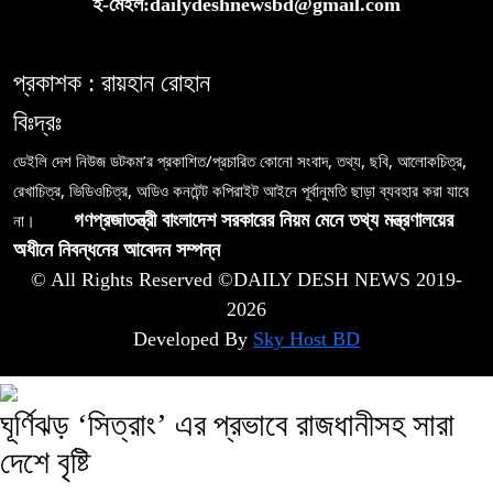
ই-মেইল:dailydeshnewsbd@gmail.com
প্রকাশক : রায়হান রোহান
বিঃদ্রঃ
ডেইলি দেশ নিউজ ডটকম’র প্রকাশিত/প্রচারিত কোনো সংবাদ, তথ্য, ছবি, আলোকচিত্র,
রেখাচিত্র, ভিডিওচিত্র, অডিও কনটেন্ট কপিরাইট আইনে পূর্বানুমতি ছাড়া ব্যবহার করা যাবে
না।
গণপ্রজাতন্ত্রী বাংলাদেশ সরকারের নিয়ম মেনে তথ্য মন্ত্রণালয়ের
অধীনে নিবন্ধনের আবেদন সম্পন্ন
© All Rights Reserved ©DAILY DESH NEWS 2019-
2026
Developed By
Sky Host BD
ঘূর্ণিঝড় ‘সিত্রাং’ এর প্রভাবে রাজধানীসহ সারা
দেশে বৃষ্টি