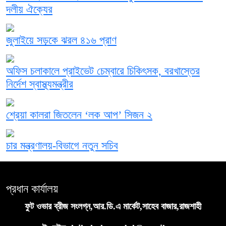
দলীয় ঐক্যের
জুলাইয়ে সড়কে ঝরল ৪১৬ প্রাণ
অফিস চলাকালে প্রাইভেট চেম্বারে চিকিৎসক, বরখাস্তের
নির্দেশ স্বাস্থ্যমন্ত্রীর
শ্রেয়া কালরা জিতলেন ‘লক আপ’ সিজন ২
চার মন্ত্রণালয়-বিভাগে নতুন সচিব
প্রধান কার্যালয়
ফুট ওভার ব্রীজ সংলগ্ন,আর.ডি.এ মার্কেট,সাহেব বাজার,রাজশাহী