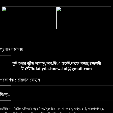
জীবনের কোনো সিলেবাস নেই: মোদি
ঠাকুরগাঁওয়ে মোটরসাইকেল দুর্ঘটনায় নিহত
২
প্রধান কার্যালয়
ফুট ওভার ব্রীজ সংলগ্ন,আর.ডি.এ মার্কেট,সাহেব বাজার,রাজশাহী
ই-মেইল:dailydeshnewsbd@gmail.com
প্রকাশক : রায়হান রোহান
বিঃদ্রঃ
ডেইলি দেশ নিউজ ডটকম’র প্রকাশিত/প্রচারিত কোনো সংবাদ, তথ্য, ছবি, আলোকচিত্র,