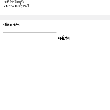
দুটো বিপরীতমুখী:
ভারতকে স্বরাষ্ট্রমন্ত্রী
সর্বাধিক পঠিত
সর্বশেষ
বিশ্বকাপ ফাইনালে ষড়যন্ত্র হয়েছে
বিশ্বাস করতেন আর্জেন্টাইন তারকার মা
ইন্দোনেশিয়ায় যাত্রীবাহী ফেরিতে আগুন,