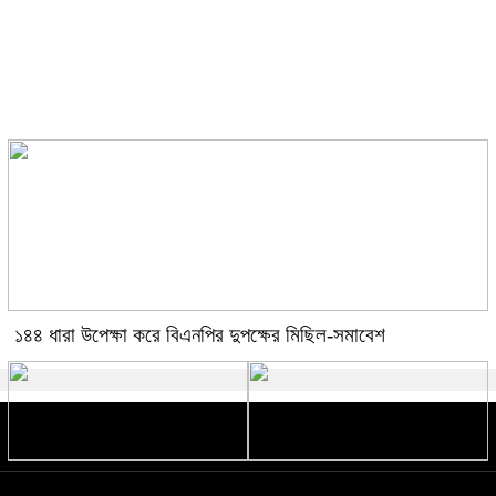
ঘনিষ্ঠ দৃশ্যে অভিনয় নিয়ে কটাক্ষের জবাব
দিলেন কিয়ারা
১৪৪ ধারা উপেক্ষা করে বিএনপির দুপক্ষের মিছিল-সমাবেশ
শান্তি প্রচেষ্টায় বাধা দিচ্ছে ইসরায়েল: তুর্কি
‘ভীষণ ভয় লাগছে’