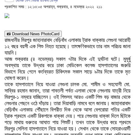
দৈনিক দেশ নিউজ ডটকম ডেস্ক
প্রকাশিত সময় : ১২:১৩:০৫ অপরাহ্ন, শুক্রবার, ৪ নভেম্বর ২০২২
২১১
📸 Download News PhotoCard
রাজধানীর মিরপুর জাহানারাবাদ বেড়িবাঁধ এলাকায় ট্রাক ধাক্কায় লেগুনা আরোহী
১২ বছর বয়সী এক শিশু নিহত হয়েছে। তাৎক্ষণিকভাবে তার নাম পরিচয় জানা
যায়নি।
আজ শুক্রবার (৪ নভেম্বর) সকাল ৭টার দিকে এই দুর্ঘটনা ঘটে। মুমূর্ষু
অবস্থায় তাকে উদ্ধার করে ঢাকা মেডিকেল কলেজ হাসপাতালের জরুরি
বিভাগে নিয়ে গেলে কর্তব্যরত চিকিৎসক সকাল সাড়ে ৯টার দিকে তাকে মৃত
ঘোষণা করেন।
তাকে হাসপাতালে নিয়ে যাওয়া লেগুনা চালক মো. শামীম ও সহযোগী মো.
সাব্বির রহমান জানান, তারা গাবতলী পর্বত এলাকা থেকে লেগুনায় যাত্রী নিয়ে
মিরপুর-১ নম্বরে যাচ্ছিলেন। ওই শিশুসহ আরও একটি শিশু বড় বাজার থেকে
লেগুনার পেছনে ওঠে দাঁড়ায়। তারা দিয়াবাড়ি নামবে বলে জানায়। জাহানারাবাদ
বেড়িবাঁধ এলাকায় পৌঁছালে বিপরীত দিক থেকে আসা বেপরোয়া গতির একটি
ট্রাক প্রথমে একটি রিকশাকে ধাক্কা দেয়। পরে লেগুনায় ধাক্কা দিলে ছিটকে
পড়ে মাথায় গুরুতর আঘাত পায় শিশুটি। তখন তাকে উদ্ধার করে প্রথমে
মিরপুর সেলিনা হাসপাতালে নিয়ে যাওয়া হয়। সেখান থেকে তাকে সোহরাওয়ার্দী