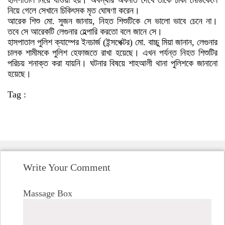
হাসপাতাল নিয়ে যাওয়া হয়। অবস্থার অবনতি দেখে তাকে ঢাকা মেডিকেলে
নিয়ে গেলে সেখানে চিকিৎসক মৃত ঘোষণা করেন।
আরেক শিশু মো. সুজন জানায়, নিহত শিশুটিকে সে ভালো ভাবে চেনে না।
তবে সে আরেকটি লেগুনার হেল্পারি করতো বলে জানে সে।
হাসপাতাল পুলিশ ক্যাম্পের ইনচার্জ (ইন্সপেক্টর) মো. বাচ্চু মিয়া জানান, লেগুনার
চালক শামীমকে পুলিশ হেফাজতে রাখা হয়েছে। এখন পর্যন্ত নিহত শিশুটির
পরিচয় শনাক্ত করা যায়নি। ঘটনার বিষয়ে শাহআলী থানা পুলিশকে জানানো
হয়েছে।
Tag :
Write Your Comment
Massage Box