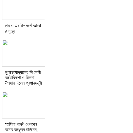
হাম ও এর উপসর্গে আরো
৪ মৃত্যু
জুলাইযোদ্ধাদের সিএনজি
অটোরিকশা ও রিকশা
উপহার দিলেন প্রধানমন্ত্রী
‘হাসিনা কার্ড’ খেলবেন
আবার বন্ধুত্ব চাইবেন,