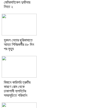
মোটরসাইকেল দুর্ঘটনায়
নিহত ২
যুবদল নেতার ছুরিকাঘাতে
আহত শিবিরকর্মীর ৪৮ দিন
পর মৃত্যু
বিমানে কারিগরি ত্রুটির
কারণে রোম থেকে
ঢাকাগামী ফ্লাইটের
সময়সূচিতে পরিবর্তন