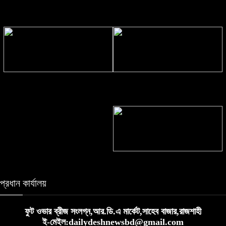
জীবনের কোনো সিলেবাস নেই: মোদি
ঠাকুরগাঁওয়ে মোটরসাইকেল দুর্ঘটনায় নিহত
২
‘ভালোবেসে শেষ বিদায়ের সকল কিছু
জুলাই জাদুঘর যেন দলীয় ইতিহাসের জায়গা
পাঠালাম’ চিঠিতে বিএনপি নেতাকে হত্যার
না হয়: নাহিদ
হুমকি
রহনপুর রেলওয়ে স্টেশনে তালা!
প্রধান কার্যালয়
ফুট ওভার ব্রীজ সংলগ্ন,আর.ডি.এ মার্কেট,সাহেব বাজার,রাজশাহী
ই-মেইল:dailydeshnewsbd@gmail.com