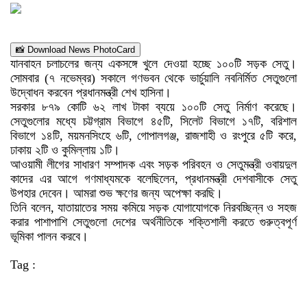
📸 Download News PhotoCard
যানবাহন চলাচলের জন্য একসঙ্গে খুলে দেওয়া হচ্ছে ১০০টি সড়ক সেতু।
সোমবার (৭ নভেম্বর) সকালে গণভবন থেকে ভার্চুয়ালি নবনির্মিত সেতুগুলো
উদ্বোধন করবেন প্রধানমন্ত্রী শেখ হাসিনা।
সরকার ৮৭৯ কোটি ৬২ লাখ টাকা ব্যয়ে ১০০টি সেতু নির্মাণ করেছে।
সেতুগুলোর মধ্যে চট্টগ্রাম বিভাগে ৪৫টি, সিলেট বিভাগে ১৭টি, বরিশাল
বিভাগে ১৪টি, ময়মনসিংহে ৬টি, গোপালগঞ্জ, রাজশাহী ও রংপুরে ৫টি করে,
ঢাকায় ২টি ও কুমিল্লায় ১টি।
আওয়ামী লীগের সাধারণ সম্পাদক এবং সড়ক পরিবহন ও সেতুমন্ত্রী ওবায়দুল
কাদের এর আগে গণমাধ্যমকে বলেছিলেন, প্রধানমন্ত্রী দেশবাসীকে সেতু
উপহার দেবেন। আমরা শুভ ক্ষণের জন্য অপেক্ষা করছি।
তিনি বলেন, যাতায়াতের সময় কমিয়ে সড়ক যোগাযোগকে নিরবচ্ছিন্ন ও সহজ
করার পাশাপাশি সেতুগুলো দেশের অর্থনীতিকে শক্তিশালী করতে গুরুত্বপূর্ণ
ভূমিকা পালন করবে।
Tag :