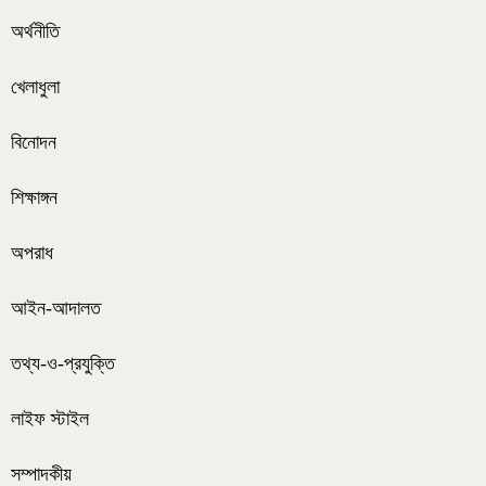
অর্থনীতি
খেলাধুলা
বিনোদন
শিক্ষাঙ্গন
অপরাধ
আইন-আদালত
তথ্য-ও-প্রযুক্তি
লাইফ স্টাইল
সম্পাদকীয়