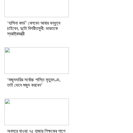
‘হাসিনা কার্ড’ খেলবেন আবার বন্ধুত্ব
চাইবেন, দুটো বিপরীতমুখী: ভারতকে
স্বরাষ্ট্রমন্ত্রী
‘মজুদদারির সর্বোচ্চ শাস্তি মৃত্যুদণ্ড,
তাই ভেবে মজুদ করবেন’
অবসরে যাওয়া ৭৫ হাজার শিক্ষকের পাশে