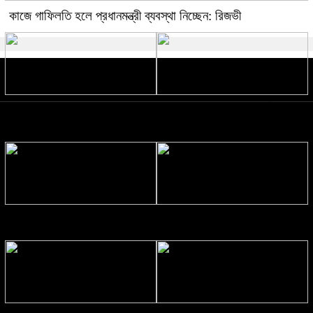
কাজে গাফিলতি হলে প্রধানমন্ত্রী ব্যবস্থা নিচ্ছেন: রিজভী
তনু হত্যা মামলায় ফের গ্রেপ্তার সাবেক
‘আপনি আমার পিতার মতো’, মিঠুনের
সেনা সদস্য হাফিজুর
অসুস্থতায় দেবের আবেগঘন পোস্ট
সাবিলা নূরের নতুন চমক ‘ফাইসা গেছি’
‘লাপাত্তা’য় ব্যস্ত নুসরাত ফারিয়া