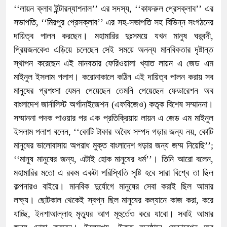
‘‘লায়ন ক্লাব ইন্টারন্যাশনাল’’ এর সদস্য, ‘‘কাফরুল প্রেসক্লাব’’ এর
সভাপতি, ‘‘মিরপুর প্রেসক্লাব’’ এর সহ-সভাপতি সহ বিভিন্ন সংগঠনের
দায়িত্ব পালন করছেন। মহামারির দুঃসময়ে যখন মানুষ ঘরবন্দী,
প্রিয়জনকেও এড়িয়ে চলেছেন সেই সময়ে অনন্য মানবিকতার দৃষ্টান্ত
স্থাপন করেছেন এই মানবতার ফেরিওয়ালা খ্যাত লায়ন এ জেড এম
মাইনুল ইসলাম পলাশ। করোনাকালে কঠিন এই দায়িত্ব পালন করায় সব
মানুষের প্রশংসা যেমন পেয়েছেন তেমনি পেয়েছেন ফেডারেশন অব
বাংলাদেশ জার্নালিস্ট অর্গানাইজেশন (এফবিজেও) কতৃক বিশেষ সম্মাননা।
সম্মাননা পদক পাওয়ার পর এক প্রতিক্রিয়ায় লায়ন এ জেড এম মাইনুল
ইসলাম পলাশ বলেন, ‘‘কোটি টাকার অবৈধ সম্পদ গড়ার জন্য নয়, কোটি
মানুষের ভালোবাসায় অপরাধ মুক্ত বাংলাদেশ গড়ার জন্য জম্ম নিয়েছি’’;
‘‘মানুষ মানুষের জন্য, এটাই হোক মানুষের ধর্ম’’। তিনি আরো বলেন,
মহামারির মতো এ রকম একটা পরিস্থিতি সৃষ্টি হবে সারা বিশ্বে তা ছিল
কল্পনারও বাইরে। মানবিক দুর্যোগে মানুষের সেবা করাই ছিল আমার
লক্ষ্য। ছোটকাল থেকেই স্বপ্ন ছিল মানুষের কল্যানে কাজ করা, করে
যাচ্ছি, ইনশাআল্লাহ মৃত্যুর আগ মূহুর্তেও করে যাবো। সবাই আমার