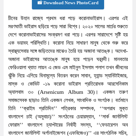
📸 Download News PhotoCard
চীনের উহান রাজ্যে প্রথম ধরা পড়ে করোনাভাইরাস। এরপর এই
মরণঘাতী ভাইরাস ছড়িয়ে পড়ে সারা বিশ্বে। ২০২০ সালের মার্চের শুরুতে
দেশে করোনাভাইরাসের সংক্রমণ ধরা পড়ে। এরপর সারাদেশে সৃষ্টি হয়
এক ভয়াবহ পরিস্থিতি। করোনা নিয়ে সাধারণ মানুষ থেকে শুরু করে
স্বাস্থ্যসেবার সঙ্গে জড়িতদের মাঝেও তৈরি হয় অজানা আতঙ্ক। অদেখা-
অজানা ভাইরাসের আতঙ্কে মানুষ হয়ে পড়েন ঘরবন্দী। মানবতার
ফেরিওয়ালা খ্যাত লায়ন এ জেড এম মাইনুল ইসলাম পলাশ তখন জীবনের
ঝুঁকি নিয়ে এগিয়ে বিনামূল্যে বিতরন করেন সাবান, হ্যান্ড স্যানিটাইজার,
মাস্ক ও কোভিট -১৯ করোনা ভাইরাস প্রতিরোধক আরসেনিকাম
অ্যালবাম ৩০ (Arsenicum Album 30)। একজন তরুণ
সমাজসেবক ছাড়াও তিনি একজন লেখক, সাংবাদিক ও সংগঠক। বর্তমানে
তিনি ‘‘ক্রাইম প্রতিদিন’’ পত্রিকার সম্পাদক, ‘‘অপরাধ মুক্ত
বাংলাদেশ চাই (অমুবাচা)’’ সংগঠনের চেয়ারম্যান, ‘‘সার্ক জার্নালিস্ট
ফোরাম’’ বাংলাদেশ চ্যাপ্টারের নির্বাহী সদস্য, ‘‘ফেডারেশন অব
বাংলাদেশ জার্নালিস্ট অর্গানাইজেশন (এফবিজেও)’’ এর সাংগঠনিক সচিব,