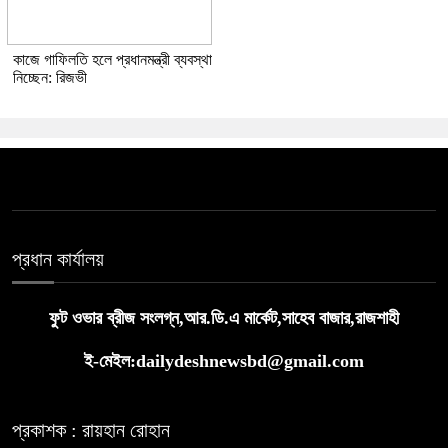
কাজে গাফিলতি হলে প্রধানমন্ত্রী ব্যবস্থা
নিচ্ছেন: রিজভী
প্রধান কার্যালয়
ফুট ওভার ব্রীজ সংলগ্ন,আর.ডি.এ মার্কেট,সাহেব বাজার,রাজশাহী
ই-মেইল:dailydeshnewsbd@gmail.com
প্রকাশক : রায়হান রোহান