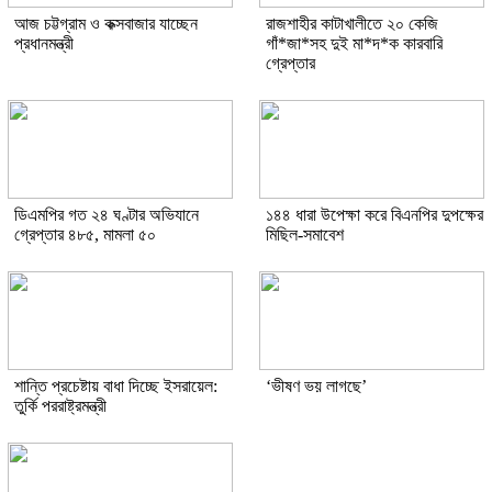
আজ চট্টগ্রাম ও কক্সবাজার যাচ্ছেন
রাজশাহীর কাটাখালীতে ২০ কেজি
প্রধানমন্ত্রী
গাঁ*জা*সহ দুই মা*দ*ক কারবারি
গ্রেপ্তার
ডিএমপির গত ২৪ ঘণ্টার অভিযানে
১৪৪ ধারা উপেক্ষা করে বিএনপির দুপক্ষের
গ্রেপ্তার ৪৮৫, মামলা ৫০
মিছিল-সমাবেশ
শান্তি প্রচেষ্টায় বাধা দিচ্ছে ইসরায়েল:
‘ভীষণ ভয় লাগছে’
তুর্কি পররাষ্ট্রমন্ত্রী