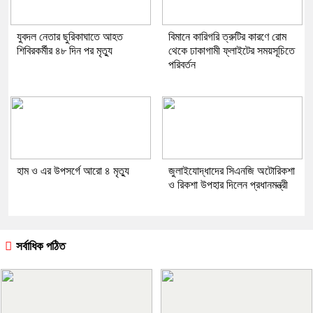
যুবদল নেতার ছুরিকাঘাতে আহত
বিমানে কারিগরি ত্রুটির কারণে রোম
শিবিরকর্মীর ৪৮ দিন পর মৃত্যু
থেকে ঢাকাগামী ফ্লাইটের সময়সূচিতে
পরিবর্তন
হাম ও এর উপসর্গে আরো ৪ মৃত্যু
জুলাইযোদ্ধাদের সিএনজি অটোরিকশা
ও রিকশা উপহার দিলেন প্রধানমন্ত্রী
সর্বাধিক পঠিত