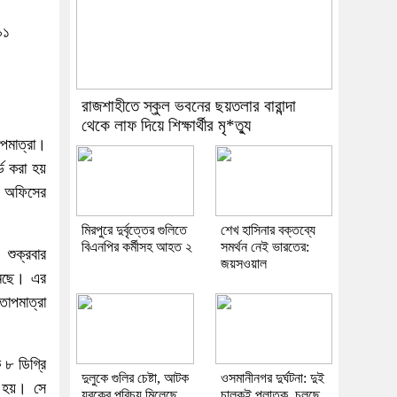
৯১
রাজশাহীতে স্কুল ভবনের ছয়তলার বারান্দা
থেকে লাফ দিয়ে শিক্ষার্থীর মৃ*ত্যু
াপমাত্রা।
ড করা হয়
়া অফিসের
মিরপুরে দুর্বৃত্তের গুলিতে
শেখ হাসিনার বক্তব্যে
বিএনপির কর্মীসহ আহত ২
সমর্থন নেই ভারতের:
শুক্রবার
জয়সওয়াল
মেছে। এর
তাপমাত্রা
 ৮ ডিগ্রি
দুলুকে গুলির চেষ্টা, আটক
ওসমানীনগর দুর্ঘটনা: দুই
া হয়। সে
যুবকের পরিচয় মিলেছে
চালকই পলাতক, চলছে