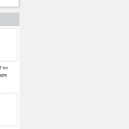
লে ৬০
ভাস