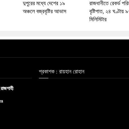
দুপুরের মধ্যে দেশের ১৯
রাজধানীতে রেকর্ড পরি
অঞ্চলে বজ্রবৃষ্টির আভাস
বৃষ্টিপাত, ২৪ ঘণ্টায় 
মিলিমিটার
প্রকাশক : রায়হান রোহান
,রাজশাহী
om