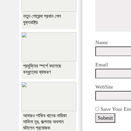
নতুন গোয়েন্দা প্রধান পেল
যুক্তরাষ্ট্র
Name
Email
প্রযুক্তির স্পর্শে বদলেছে
বন্ধুত্বের ব্যাকরণ
WebSite
Save Your Ema
আবারও শাকিব খানের নায়িকা
সাবিলা নূর, জল্পনার অবসান
ঘটালেন প্রযোজক