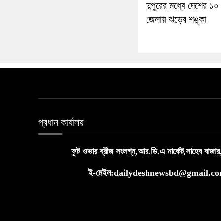
দুপুরের মধ্যে দেশের ১০
জেলায় ঝড়ের শঙ্কা
প্রধান কার্যালয়
ফুট ওভার ব্রীজ সংলগ্ন,আর.ডি.এ মার্কেট,সাহেব বাজার
ই-মেইল:dailydeshnewsbd@gmail.c