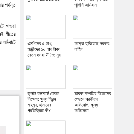
র পর্যন্ত
পুলিশি অভিযান
টে খাওয়া
িনই শীতের
র মাঠঘাটে
এমপিদের ৫ লাখ,
আস্থা হারিয়েছে সরকার:
মন্ত্রীদের ১০ লাখ টাকা
নাহিদ
।
বেতন হওয়া উচিত: নুর
জুলাই কনসার্টে বোতল
তারকা দম্পতির বিচ্ছেদের
নিক্ষেপ: ক্ষুব্ধ প্রিন্স
পেছনে পরকীয়ার
মাহমুদ, হাসানের
অভিযোগ, ক্ষুব্ধ
প্রতিক্রিয়া কী?
অভিনেতা