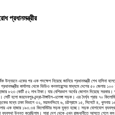
ধ প্রধানমন্ত্রীর
বিক উন্নয়নে একের পর এক পদক্ষেপ নিয়েছে জানিয়ে প্রধানমন্ত্রী শেখ হাসিনা বলে
্বর) প্রধানমন্ত্রীর কার্যালয় থেকে ভিডিও কনফারেন্সের মাধ্যমে দেশের ৫০ জ
৪ হাজার ৮২৩ কোটি ৫২ লাখ টাকা। যার বেশিরভাগ অর্থের জোগান দিয়েছে সরকার
টি হলো জয়দেবপুর-চন্দ্রা-টাঙ্গাইল-এলেঙ্গা সড়ক। এর দৈর্ঘ্য প্রায় ৭০ কিলোম
 মধ্যে ঢাকা বিভাগে ৩২, ময়মনসিংহে ৬, চট্টগ্রামে ১৫, সিলেটে ৪, খুলনায় ১
এক হাজার ১৯৩.৩৪ কিলোমিটার সড়ক যুক্ত হচ্ছে। সড়ক যোগাযোগ ব‌্যবস্থায় বৈপ্
গ ব‌্যবস্থা উন্নত করেছিলাম। সারা দেশ থেকে এখন রাজধানীতে আসতে গেলে কম