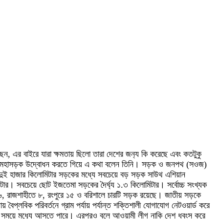
ছেন, এর বাইরে যারা ক্ষমতায় ছিলো তারা দেশের জন‌্য কি করেছে এবং কতটুকু
েলায় ১০০ মহাসড়ক উদ্বোধন করতে গিয়ে এ কথা বলেন তিনি। সড়ক ও জনপথ (সওজ)
। দুই হাজার কিলোমিটার সড়কের মধ্যে সবচেয়ে বড় সড়ক সাউথ এশিয়ান
িটার। সবচেয়ে ছোট ইজতেমা সড়কের দৈর্ঘ্য ১.৩ কিলোমিটার। সর্বোচ্চ সংখ্যক
৬, রাজশাহীতে ৮, রংপুরে ১৫ ও বরিশালে চারটি সড়ক রয়েছে। জাতীয় সড়কে
লবিক পরিবর্তনে গ্রাম পর্যায় পর্যান্ত শক্তিশালী যোগাযোগ নেটওয়ার্ড করে
 সময়ে মধ‌্যে আসতে পারে। এরপরও বলে আওয়ামী লীগ নাকি দেশ ধ্বংস করে