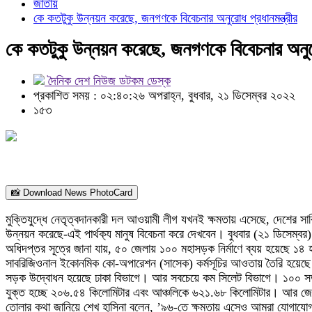
জাতীয়
কে কতটুকু উন্নয়ন করেছে, জনগণকে বিবেচনার অনুরোধ প্রধানমন্ত্রীর
কে কতটুকু উন্নয়ন করেছে, জনগণকে বিবেচনার অনুরো
দৈনিক দেশ নিউজ ডটকম ডেস্ক
প্রকাশিত সময় : ০২:৪০:২৬ অপরাহ্ন, বুধবার, ২১ ডিসেম্বর ২০২২
১৫৩
📸 Download News PhotoCard
মুক্তিযুদ্ধে নেতৃত্বদানকারী দল আওয়ামী লীগ যখনই ক্ষমতায় এসেছে, দেশের সার্
উন্নয়ন করেছে-এই পার্থক‌্য মানুষ বিবেচনা করে দেখবেন। বুধবার (২১ ডিসেম
অধিদপ্তর সূত্রে জানা যায়, ৫০ জেলায় ১০০ মহাসড়ক নির্মাণে ব্যয় হয়েছে ১
সাবরিজিওনাল ইকোনমিক কো-অপারেশন (সাসেক) কর্মসূচির আওতায় তৈরি হয়েছে। সে
সড়ক উদ্বোধন হয়েছে ঢাকা বিভাগে। আর সবচেয়ে কম সিলেট বিভাগে। ১০০ সড়কের
যুক্ত হচ্ছে ২০৬.৫৪ কিলোমিটার এবং আঞ্চলিকে ৬২১.৬৮ কিলোমিটার। আর জেলায় 
তোলার কথা জানিয়ে শেখ হাসিনা বলেন, ’৯৬-তে ক্ষমতায় এসেও আমরা যোগাযো