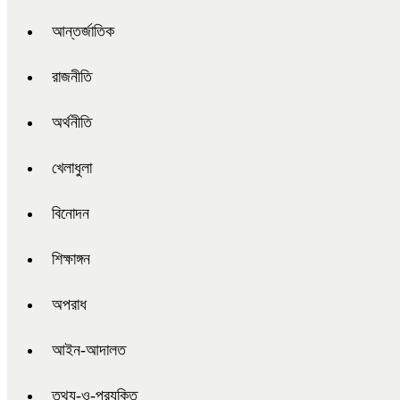
আন্তর্জাতিক
রাজনীতি
অর্থনীতি
খেলাধুলা
বিনোদন
শিক্ষাঙ্গন
অপরাধ
আইন-আদালত
তথ্য-ও-প্রযুক্তি