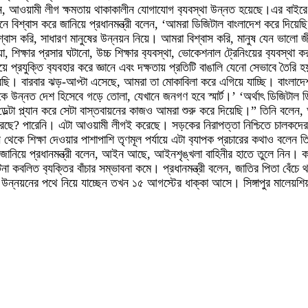
ন, আওয়ামী লীগ ক্ষমতায় থাকাকালীন যোগাযোগ ব‌্যবস্থা উন্নত হয়েছে।এর বাইরে 
য়নে বিশ্বাস করে জানিয়ে প্রধানমন্ত্রী বলেন, ‘আমরা ডিজিটাল বাংলাদেশ করে দিয়
াস করি, সাধারণ মানুষের উন্নয়ন নিয়ে। আমরা বিশ্বাস করি, মানুষ যেন ভালো জীব
য়া, শিক্ষার প্রসার ঘটানো, উচ্চ শিক্ষার ব‌্যবস্থা, ভোকেশনাল ট্রেনিংয়ের ব‌্যবস্থা
িলিয়ে প্রযুক্তি ব‌্যবহার করে জ্ঞানে এবং দক্ষতায় প্রতিটি বাঙালি যেনো সেভাবে ত
ি। বারবার ঝড়-আপ্টা এসেছে, আমরা তা মোকাবিলা করে এগিয়ে যাচ্ছি। বাংলাদেশ এগিয়
উন্নত দেশ হিসেবে গড়ে তোলা, যেখানে জনগণ হবে স্মার্ট।’ ‘অর্থাৎ ডিজিটাল ডিভাই
। ডেল্টা প্ল্যান করে সেটা বাস্তবায়নের কাজও আমরা শুরু করে দিয়েছি।” তিনি ব
ারেনি। এটা আওয়ামী লীগই করেছে। সড়কের নিরাপত্তা নিশ্চিতে চালকদের ব‌্যাপকভা
ে শিক্ষা দেওয়ার পাশাপাশি তৃণমূল পর্যায়ে এটা ব‌্যাপক প্রচারের কথাও বলেন 
 জানিয়ে প্রধানমন্ত্রী বলেন, আইন আছে, আইনশৃঙ্খলা বাহিনীর হাতে তুলে নিন। ক
ঘটনা কবলিত ব‌্যক্তির বাঁচার সম্ভাবনা কমে। প্রধানমন্ত্রী বলেন, জাতির পিতা বেঁ
 উন্নয়নের পথে নিয়ে যাচ্ছেন তখন ১৫ আগস্টের ধাক্কা আসে। সিঙ্গাপুর মালেয়শি