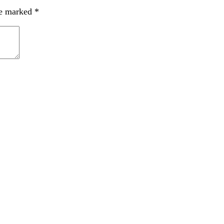
re marked
*