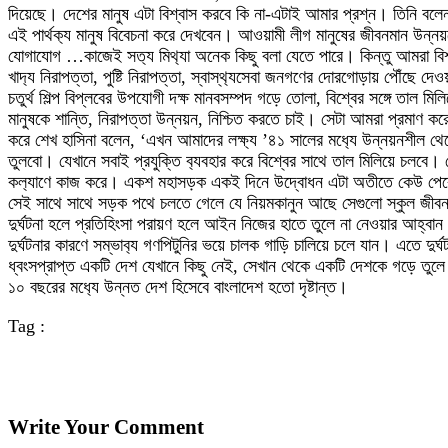
দিয়েছে। দেশের মানুষ এটা বিশ্বাস করবে কি না-এটাই আমার প্রশ্ন। তিনি বলে
এই পার্থক‌্য মানুষ বিবেচনা করে দেখবেন। আওয়ামী লীগ মানুষের জীবনমান উন্ন
যোগাযোগ …কাজেই সত‌্য মিথ‌্যা অনেক কিছু বলা যেতে পারে। কিন্তু আমরা বিশ্ব
খাদ‌্য নিরাপত্তা, পুষ্টি নিরাপত্তা, স্বাস্থ‌্যসেবা জনগণের দোরগোড়ায় পৌঁছে দেও
চতুর্থ শিল্প বিপ্লবের উপযোগী দক্ষ মানবসম্পদ গড়ে তোলা, বিশ্বের সঙ্গে তাল ম
মানুষকে শান্তি, নিরাপত্তা উন্নয়ন, নিশ্চিত করতে চাই। সেটা আমরা প্রমাণ করেছ
করে শেখ হাসিনা বলেন, ‘এখন আমাদের লক্ষ‌্য ’৪১ সালের মধ‌্যে উন্নয়নশীল থেকে 
তুলবো। যেখানে সবাই প্রযুক্তি ব‌্যবহার করে বিশ্বের সাথে তাল মিলিয়ে চলবে
কল‌্যাণে কাজ করে। একশ মহাসড়ক একই দিনে উদ্বোধন এটা অতীতে কেউ পেরেছে? প
সেই সাথে সাথে সড়ক পথে চলতে গেলে যে নিয়মকানুন আছে সেগুলো স্কুল জীবন থেক
দুর্ঘটনা হলে প্রতিহিংসা পরায়ণ হলে আইন নিজের হাতে তুলে না নেওয়ার আহ্বান
দুর্ঘটনার কারণে সম্ভাব‌্য গণপিটুনির ভয়ে চালক গাড়ি চালিয়ে চলে যান। এতে দুর্
ধ্বংসপ্রাপ্ত একটি দেশ যেখানে কিছু নেই, সেখান থেকে একটি দেশকে গড়ে তুলে
১০ বছরের মধ‌্যে উন্নত দেশ হিসেবে বাংলাদেশ হতো দৃষ্টান্ত।
Tag :
Write Your Comment