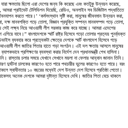
যারা ক্ষমতায় ছিলো এরা দেশের জন‌্য কি করেছে এবং কতটুকু উন্নয়ন করেছে,
েছি, আমরা প্রাইভেট টেলিভিশন দিয়েছি, রেডিও, অনলাইন সব ডিজিটাল পদ্ধাতিতে
নযাপন করতে পারে।’ ‘কর্মসংস্থান সৃষ্টি করা, মানুষের জীবনমান উন্নয়ন করা,
 করা, দক্ষ মানবশক্তি গড়ে তোলা, বিজ্ঞান প্রযুক্তি সম্পন্ন মানবসম্পদ গড়ে তোলা,
ৈরি হয় সেই লক্ষ‌্য নিয়ে আওয়ামী লীগ সরকার কাজ করে যাচ্ছে। আমরা এদেশের
ে যাবে।” বাংলাদেশকে স্মার্ট রাষ্ট্র হিসেবে গড়ো তোলার প্রত‌্যয় পুনর্ব‌্যক্ত
স ব‌্যবহার করে প্রত‌্যেকটা ক্ষেত্রে দেশকে স্মার্ট বাংলাদেশ হিসেবে গড়ে
লেন, আওয়ামী লীগ জাতির পিতার হাতে গড়া সংগঠন। এই দল ক্ষতায় আসলে মানুষের
বে প্রশিক্ষণের ব‌্যবস্থা করার নির্দেশ দেন প্রধানমন্ত্রী শেখ হাসিনা।
তিনি। রাস্তায় চলার সময়ে যেখানে সেখানে ময়লা না ফেলার আহ্বান জানান তিনি।
ারণ দুর্ঘটনা চালকের কারণেও হতে পারে পথচারীর ভুলের কারণেও হতে পারে। বরং
চে থাকলে স্বাধীনতার ১০ বছরের মধ‌্যেই দেশ উন্নত দেশ হিসেবে প্রতিষ্ঠা পেতো।
য়াকেসহ অনেক দেশকে আমরা দৃষ্টান্ত হিসেবে দেখি। জাতির পিতা বেচে থাকলে