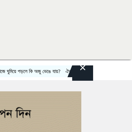
×
য়ে পড়লে কি অজু ভেঙে যায়?
ঐক্য-সক্ষমতা পরীক্ষার্থে ন্যাটোভুক্ত দেশে হামলা চ