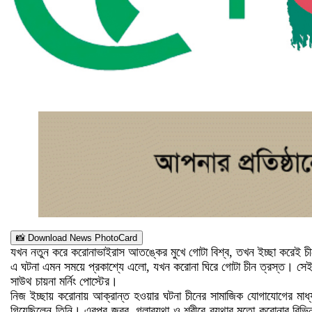
📸 Download News PhotoCard
যখন নতুন করে করোনাভাইরাস আতঙ্কের মুখে গোটা বিশ্ব, তখন ইচ্ছা করেই চীন
এ ঘটনা এমন সময়ে প্রকাশ্যে এলো, যখন করোনা ঘিরে গোটা চীন ত্রস্ত। সেই 
সাউথ চায়না মর্নিং পোস্টের।
নিজ ইচ্ছায় করোনায় আক্রান্ত হওয়ার ঘটনা চীনের সামাজিক যোগাযোগের মা
গিয়েছিলেন তিনি। এরপর জ্বর, গলাব্যথা ও শরীরে ব্যথার মতো করোনার বিভি