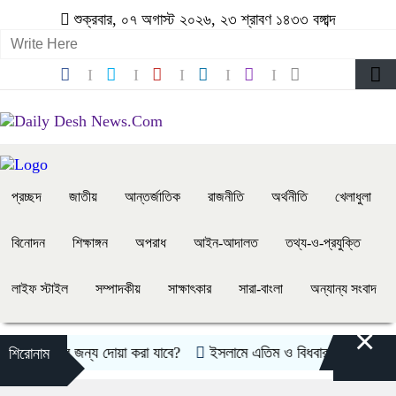
শুক্রবার, ০৭ অগাস্ট ২০২৬, ২৩ শ্রাবণ ১৪৩৩ বঙ্গাব্দ
প্রচ্ছদ
জাতীয়
আন্তর্জাতিক
রাজনীতি
অর্থনীতি
খেলাধুলা
বিনোদন
শিক্ষাঙ্গন
অপরাধ
আইন-আদালত
তথ্য-ও-প্রযুক্তি
লাইফ স্টাইল
সম্পাদকীয়
সাক্ষাৎকার
সারা-বাংলা
অন্যান্য সংবাদ
×
ে পাওয়ার জন্য দোয়া করা যাবে?
ইসলামে এতিম ও বিধবার অধিকার
অস্ট
শিরোনাম