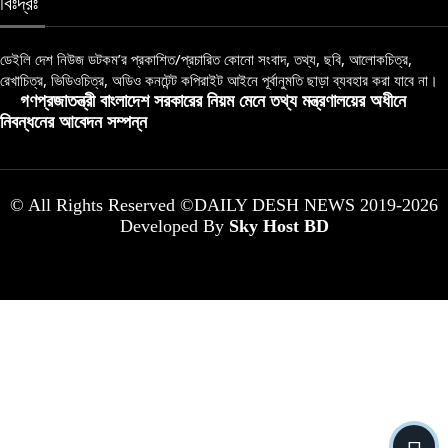
বিঃদ্রঃ
ডেইলি দেশ নিউজ ডটকম’র প্রকাশিত/প্রচারিত কোনো সংবাদ, তথ্য, ছবি, আলোকচিত্র,
রেখাচিত্র, ভিডিওচিত্র, অডিও কনটেন্ট কপিরাইট আইনে পূর্বানুমতি ছাড়া ব্যবহার করা যাবে না।
গণপ্রজাতন্ত্রী বাংলাদেশ সরকারের নিয়ম মেনে তথ্য মন্ত্রণালয়ের অধীনে
নিবন্ধনের আবেদন সম্পন্ন
© All Rights Reserved ©DAILY DESH NEWS 2019-2026
Developed By
Sky Host BD