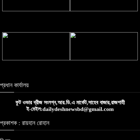
ইতালিয়ান চ্যাম্পিয়নের ১৬ গুণ, ইংলিশ
মাতৃত্বের অভিজ্ঞতায় নতুন সিনেমায়
প্রিমিয়ার লিগে উঠেই এত আয়
‘হামিদা’ চরিত্রে প্রীতি জিনতা
প্রেমের আগে টম-জেন্ডায়ার বন্ধুত্বের
লালপুরে অ্যাম্বুলেন্স-ভ্যান-ট্রলির ত্রিমুখী
অজানা ১০ তথ্য
সংঘর্ষে শ্রমিক নিহত, আহত ২
প্রধান কার্যালয়
ফুট ওভার ব্রীজ সংলগ্ন,আর.ডি.এ মার্কেট,সাহেব বাজার,রাজশাহী
ই-মেইল:dailydeshnewsbd@gmail.com
প্রকাশক : রায়হান রোহান