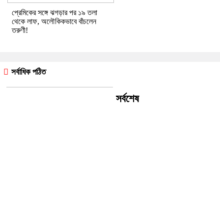
প্রেমিকের সঙ্গে ঝগড়ার পর ১৯ তলা
থেকে লাফ, অলৌকিকভাবে বাঁচলেন
তরুণী!
সর্বাধিক পঠিত
সর্বশেষ
ইন্দোনেশিয়ায় যাত্রীবাহী ফেরিতে আগুন,
নিহত ৫, নিখোঁজ ৪১