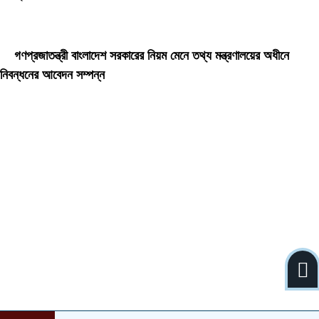
ডেইলি দেশ নিউজ ডটকম’র প্রকাশিত/প্রচারিত কোনো সংবাদ, তথ্য, ছবি, আলোকচিত্র,
রেখাচিত্র, ভিডিওচিত্র, অডিও কনটেন্ট কপিরাইট আইনে পূর্বানুমতি ছাড়া ব্যবহার করা যাবে না।
গণপ্রজাতন্ত্রী বাংলাদেশ সরকারের নিয়ম মেনে তথ্য মন্ত্রণালয়ের অধীনে
নিবন্ধনের আবেদন সম্পন্ন