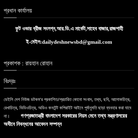
প্রধান কার্যালয়
ফুট ওভার ব্রীজ সংলগ্ন,আর.ডি.এ মার্কেট,সাহেব বাজার,রাজশাহী
ই-মেইল:dailydeshnewsbd@gmail.com
প্রকাশক : রায়হান রোহান
বিঃদ্রঃ
ডেইলি দেশ নিউজ ডটকম’র প্রকাশিত/প্রচারিত কোনো সংবাদ, তথ্য, ছবি, আলোকচিত্র,
রেখাচিত্র, ভিডিওচিত্র, অডিও কনটেন্ট কপিরাইট আইনে পূর্বানুমতি ছাড়া ব্যবহার করা যাবে
না।
গণপ্রজাতন্ত্রী বাংলাদেশ সরকারের নিয়ম মেনে তথ্য মন্ত্রণালয়ের
অধীনে নিবন্ধনের আবেদন সম্পন্ন