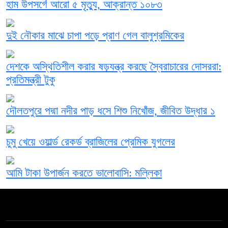
হাম উপসর্গে আরো ৫ মৃত্যু, আক্রান্ত ১০৮৩
দুই নৌকার মাঝে চাপা পড়ে প্রাণ গেল বালুশ্রমিকের
দেশকে অস্থিতিশীল করার ষড়যন্ত্র করছে স্বৈরাচারের দোসররা:
প্রতিমন্ত্রী টুকু
দৌলতপুরে পদ্মা নদীর পাড় ধসে শিশু নিখোঁজ, জীবিত উদ্ধার ১
চুমু খেয়ে ওয়ার্ল্ড রেকর্ড ব্রাজিলের প্রেমিক যুগলের
আমি টাকা উপার্জন করতে ভালোবাসি: মল্লিকা