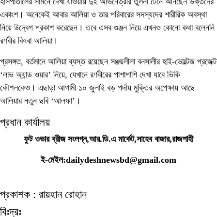
হাসপাতালের সামনে দেখা যাওয়ায় দুই অভিনেত্রীর তুলনা টেনে আনছেন ভক্তদের
একাংশ। অনেকেই আবার আলিয়া ও তার পরিবারের সদস্যদের শারীরিক অবস্থা
নিয়ে উদ্বেগ প্রকাশ করেছেন। তবে এসব গুঞ্জন নিয়ে এখনও কোনো কথা বলেননি
রণবীর কিংবা আলিয়া।
প্রসঙ্গত, বর্তমানে আলিয়া ব্যস্ত রয়েছেন সঞ্জয়লীলা বনসালীর হাই-ভোল্টেজ প্রজেক্ট
‘লাভ অ্যান্ড ওয়ার’ নিয়ে, যেখানে রণবীরের পাশাপাশি দেখা যাবে ভিকি
কৌশলকেও। এছাড়া আগামী ১০ জুলাই বড় পর্দায় মুক্তির অপেক্ষায় আছে
আলিয়ার নতুন ছবি ‘আলফা’।
প্রধান কার্যালয়
ফুট ওভার ব্রীজ সংলগ্ন,আর.ডি.এ মার্কেট,সাহেব বাজার,রাজশাহী
ই-মেইল:dailydeshnewsbd@gmail.com
প্রকাশক : রায়হান রোহান
বিঃদ্রঃ