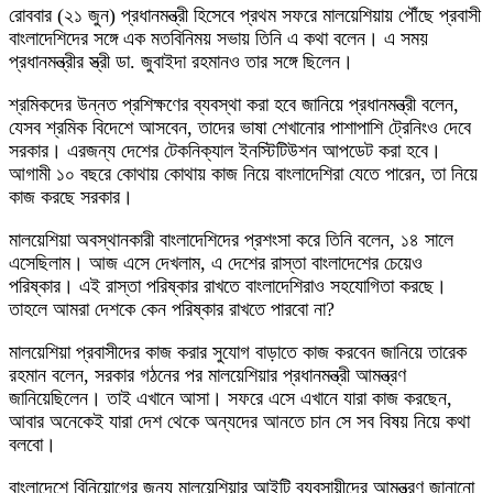
রোববার (২১ জুন) প্রধানমন্ত্রী হিসেবে প্রথম সফরে মালয়েশিয়ায় পৌঁছে প্রবাসী
বাংলাদেশিদের সঙ্গে এক মতবিনিময় সভায় তিনি এ কথা বলেন। এ সময়
প্রধানমন্ত্রীর স্ত্রী ডা. জুবাইদা রহমানও তার সঙ্গে ছিলেন।
শ্রমিকদের উন্নত প্রশিক্ষণের ব্যবস্থা করা হবে জানিয়ে প্রধানমন্ত্রী বলেন,
যেসব শ্রমিক বিদেশে আসবেন, তাদের ভাষা শেখানোর পাশাপাশি ট্রেনিংও দেবে
সরকার। এরজন্য দেশের টেকনিক্যাল ইনস্টিটিউশন আপডেট করা হবে।
আগামী ১০ বছরে কোথায় কোথায় কাজ নিয়ে বাংলাদেশিরা যেতে পারেন, তা নিয়ে
কাজ করছে সরকার।
মালয়েশিয়া অবস্থানকারী বাংলাদেশিদের প্রশংসা করে তিনি বলেন, ১৪ সালে
এসেছিলাম। আজ এসে দেখলাম, এ দেশের রাস্তা বাংলাদেশের চেয়েও
পরিষ্কার। এই রাস্তা পরিষ্কার রাখতে বাংলাদেশিরাও সহযোগিতা করছে।
তাহলে আমরা দেশকে কেন পরিষ্কার রাখতে পারবো না?
মালয়েশিয়া প্রবাসীদের কাজ করার সুযোগ বাড়াতে কাজ করবেন জানিয়ে তারেক
রহমান বলেন, সরকার গঠনের পর মালয়েশিয়ার প্রধানমন্ত্রী আমন্ত্রণ
জানিয়েছিলেন। তাই এখানে আসা। সফরে এসে এখানে যারা কাজ করছেন,
আবার অনেকেই যারা দেশ থেকে অন্যদের আনতে চান সে সব বিষয় নিয়ে কথা
বলবো।
বাংলাদেশে বিনিয়োগের জন্য মালয়েশিয়ার আইটি ব্যবসায়ীদের আমন্ত্রণ জানানো