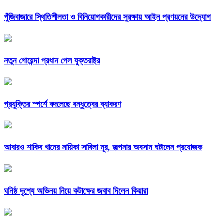
পুঁজিবাজারে স্থিতিশীলতা ও বিনিয়োগকারীদের সুরক্ষায় আইন প্রণয়নের উদ্যোগ
নতুন গোয়েন্দা প্রধান পেল যুক্তরাষ্ট্র
প্রযুক্তির স্পর্শে বদলেছে বন্ধুত্বের ব্যাকরণ
আবারও শাকিব খানের নায়িকা সাবিলা নূর, জল্পনার অবসান ঘটালেন প্রযোজক
ঘনিষ্ঠ দৃশ্যে অভিনয় নিয়ে কটাক্ষের জবাব দিলেন কিয়ারা