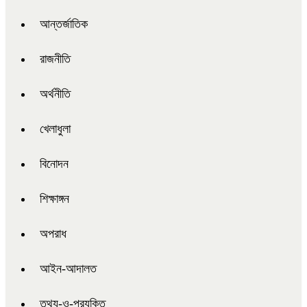
আন্তর্জাতিক
রাজনীতি
অর্থনীতি
খেলাধুলা
বিনোদন
শিক্ষাঙ্গন
অপরাধ
আইন-আদালত
তথ্য-ও-প্রযুক্তি