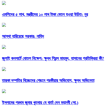
এমপিদের ৫ লাখ, মন্ত্রীদের ১০ লাখ টাকা বেতন হওয়া উচিত: নুর
আস্থা হারিয়েছে সরকার: নাহিদ
জুলাই কনসার্টে বোতল নিক্ষেপ: ক্ষুব্ধ প্রিন্স মাহমুদ, হাসানের প্রতিক্রিয়া কী?
তারকা দম্পতির বিচ্ছেদের পেছনে পরকীয়ার অভিযোগ, ক্ষুব্ধ অভিনেতা
ইসলামের প্রথম জুমার খুতবায় যে বার্তা দেন মহানবী (সা.)