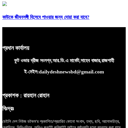
কাউকে জীবনসঙ্গী হিসেবে পাওয়ার জন্য দোয়া করা যাবে?
প্রধান কার্যালয়
ফুট ওভার ব্রীজ সংলগ্ন,আর.ডি.এ মার্কেট,সাহেব বাজার,রাজশাহী
ই-মেইল:dailydeshnewsbd@gmail.com
প্রকাশক : রায়হান রোহান
বিঃদ্রঃ
ডেইলি দেশ নিউজ ডটকম’র প্রকাশিত/প্রচারিত কোনো সংবাদ, তথ্য, ছবি, আলোকচিত্র,
রেখাচিত্র, ভিডিওচিত্র, অডিও কনটেন্ট কপিরাইট আইনে পূর্বানুমতি ছাড়া ব্যবহার করা যাবে