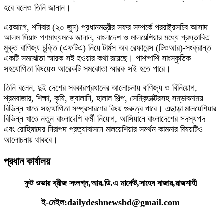
হবে বলেও তিনি জানান।
এরআগে, শনিবার (২০ জুন) প্রধানমন্ত্রীর সফর সম্পর্কে পররাষ্ট্রসচিব আসাদ
আলম সিয়াম গণমাধ্যমকে জানান, বাংলাদেশ ও মালয়েশিয়ার মধ্যে প্রস্তাবিত
মুক্ত বাণিজ্য চুক্তি (এফটিএ) নিয়ে টার্মস অব রেফারেন্স (টিওআর)-সংক্রান্ত
একটি সমঝোতা স্মারক সই হওয়ার কথা রয়েছে। পাশাপাশি সাংস্কৃতিক
সহযোগিতা বিষয়েও আরেকটি সমঝোতা স্মারক সই হতে পারে।
তিনি বলেন, দুই দেশের সরকারপ্রধানের আলোচনায় বাণিজ্য ও বিনিয়োগ,
শ্রমবাজার, শিক্ষা, কৃষি, জ্বালানি, হালাল শিল্প, সেমিকন্ডাক্টরসহ সম্ভাবনাময়
বিভিন্ন খাতে সহযোগিতা সম্প্রসারণের বিষয় গুরুত্ব পাবে। এছাড়া মালয়েশিয়ার
বিভিন্ন খাতে নতুন বাংলাদেশি কর্মী নিয়োগ, আসিয়ানে বাংলাদেশের সদস্যপদ
এবং রোহিঙ্গাদের নিরাপদ প্রত্যাবাসনে মালয়েশিয়ার সমর্থন কামনার বিষয়টিও
আলোচনায় থাকবে।
প্রধান কার্যালয়
ফুট ওভার ব্রীজ সংলগ্ন,আর.ডি.এ মার্কেট,সাহেব বাজার,রাজশাহী
ই-মেইল:dailydeshnewsbd@gmail.com